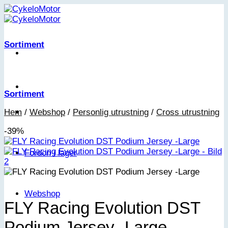
Skip
to
content
Sortiment
Sortiment
Hem
/
Webshop
/
Personlig utrustning
/
Cross utrustning
-39%
Fordon i lager
Webshop
FLY Racing Evolution DST
Podium Jersey -Large