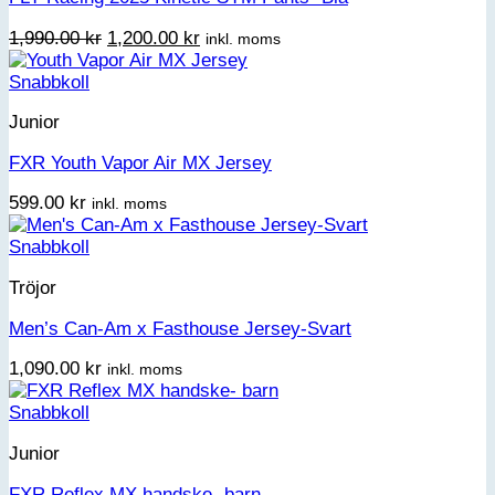
Det
Det
1,990.00
kr
1,200.00
kr
inkl. moms
ursprungliga
nuvarande
priset
priset
Snabbkoll
var:
är:
Junior
1,990.00 kr.
1,200.00 kr.
FXR Youth Vapor Air MX Jersey
599.00
kr
inkl. moms
Snabbkoll
Tröjor
Men’s Can-Am x Fasthouse Jersey-Svart
1,090.00
kr
inkl. moms
Snabbkoll
Junior
FXR Reflex MX handske- barn