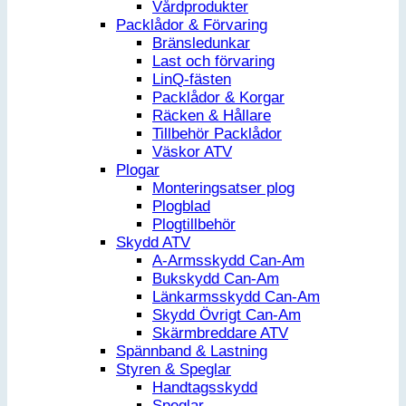
Vårdprodukter
Packlådor & Förvaring
Bränsledunkar
Last och förvaring
LinQ-fästen
Packlådor & Korgar
Räcken & Hållare
Tillbehör Packlådor
Väskor ATV
Plogar
Monteringsatser plog
Plogblad
Plogtillbehör
Skydd ATV
A-Armsskydd Can-Am
Bukskydd Can-Am
Länkarmsskydd Can-Am
Skydd Övrigt Can-Am
Skärmbreddare ATV
Spännband & Lastning
Styren & Speglar
Handtagsskydd
Speglar