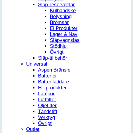
Släp-reservdelar
Kulhandske
Belysning
Bromsar
El Produkter
Lager & Nav
Släpvagnslås
Stödhjul
Övrigt
Släp-tillbehör
Universal
Aspen Bränsle
Batterier
Batteriladdare
EL-produkter
Lampor
Luftfilter
Oljefilter
Tändstift
Verktyg
Övrigt
Outlet