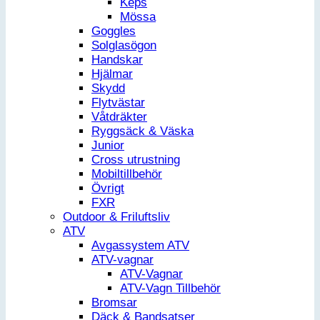
Keps
Mössa
Goggles
Solglasögon
Handskar
Hjälmar
Skydd
Flytvästar
Våtdräkter
Ryggsäck & Väska
Junior
Cross utrustning
Mobiltillbehör
Övrigt
FXR
Outdoor & Friluftsliv
ATV
Avgassystem ATV
ATV-vagnar
ATV-Vagnar
ATV-Vagn Tillbehör
Bromsar
Däck & Bandsatser