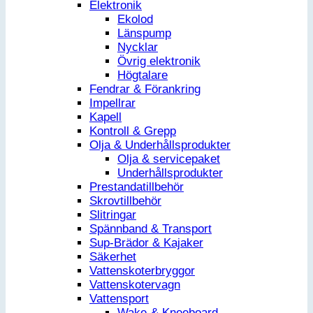
Elektronik
Ekolod
Länspump
Nycklar
Övrig elektronik
Högtalare
Fendrar & Förankring
Impellrar
Kapell
Kontroll & Grepp
Olja & Underhållsprodukter
Olja & servicepaket
Underhållsprodukter
Prestandatillbehör
Skrovtillbehör
Slitringar
Spännband & Transport
Sup-Brädor & Kajaker
Säkerhet
Vattenskoterbryggor
Vattenskotervagn
Vattensport
Wake-& Kneeboard