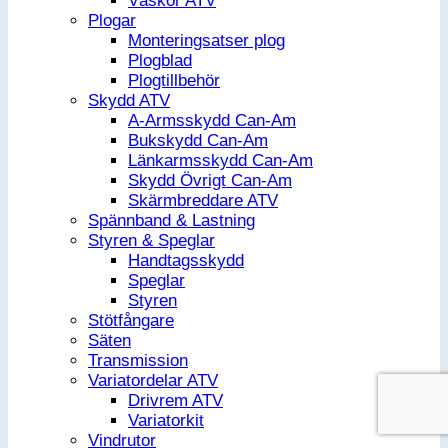
Väskor ATV
Plogar
Monteringsatser plog
Plogblad
Plogtillbehör
Skydd ATV
A-Armsskydd Can-Am
Bukskydd Can-Am
Länkarmsskydd Can-Am
Skydd Övrigt Can-Am
Skärmbreddare ATV
Spännband & Lastning
Styren & Speglar
Handtagsskydd
Speglar
Styren
Stötfångare
Säten
Transmission
Variatordelar ATV
Drivrem ATV
Variatorkit
Vindrutor