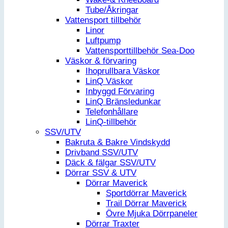
Tube/Åkringar
Vattensport tillbehör
Linor
Luftpump
Vattensporttillbehör Sea-Doo
Väskor & förvaring
Ihoprullbara Väskor
LinQ Väskor
Inbyggd Förvaring
LinQ Bränsledunkar
Telefonhållare
LinQ-tillbehör
SSV/UTV
Bakruta & Bakre Vindskydd
Drivband SSV/UTV
Däck & fälgar SSV/UTV
Dörrar SSV & UTV
Dörrar Maverick
Sportdörrar Maverick
Trail Dörrar Maverick
Övre Mjuka Dörrpaneler
Dörrar Traxter