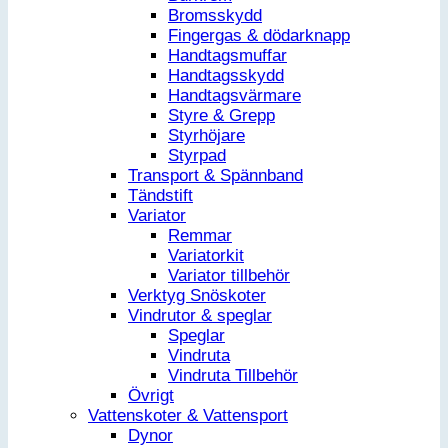
Bromsskydd
Fingergas & dödarknapp
Handtagsmuffar
Handtagsskydd
Handtagsvärmare
Styre & Grepp
Styrhöjare
Styrpad
Transport & Spännband
Tändstift
Variator
Remmar
Variatorkit
Variator tillbehör
Verktyg Snöskoter
Vindrutor & speglar
Speglar
Vindruta
Vindruta Tillbehör
Övrigt
Vattenskoter & Vattensport
Dynor