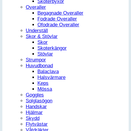
Skoterbyxor
Overaller
Begagnade Overaller
Fodrade Overaller
Ofodrade Overaller
Underställ
Skor & Stövlar
Skor
Skoterkängor
Stövlar
Strumpor
Huvudbonad
Balaclava
Halsvärmare
Keps
Mössa
Goggles
Solglasögon
Handskar
Hjälmar
Skydd
Flytvästar
Våtdräkter