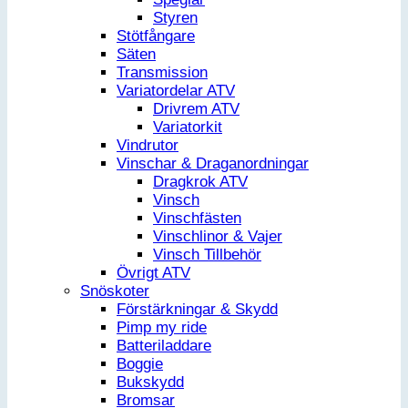
Styren
Stötfångare
Säten
Transmission
Variatordelar ATV
Drivrem ATV
Variatorkit
Vindrutor
Vinschar & Draganordningar
Dragkrok ATV
Vinsch
Vinschfästen
Vinschlinor & Vajer
Vinsch Tillbehör
Övrigt ATV
Snöskoter
Förstärkningar & Skydd
Pimp my ride
Batteriladdare
Boggie
Bukskydd
Bromsar