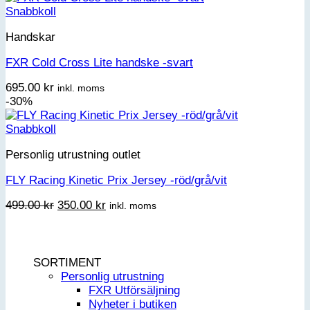
Snabbkoll
Handskar
FXR Cold Cross Lite handske -svart
695.00
kr
inkl. moms
-30%
Snabbkoll
Personlig utrustning outlet
FLY Racing Kinetic Prix Jersey -röd/grå/vit
Det
Det
499.00
kr
350.00
kr
inkl. moms
ursprungliga
nuvarande
priset
priset
var:
är:
499.00 kr.
350.00 kr.
SORTIMENT
Personlig utrustning
FXR Utförsäljning
Nyheter i butiken