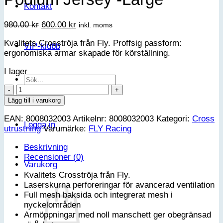
Kontakt
Det
Det
980.00
kr
600.00
kr
inkl. moms
ursprungliga
nuvarande
Kvalitets Crosströja från Fly. Proffsig passform:
priset
priset
VIP-klubb
ergonomiska armar skapade för körställning.
var:
är:
980.00 kr.
600.00 kr.
I lager
Sök
efter:
FLY
Racing
Lägg till i varukorg
Evolution
EAN:
8008032003
Artikelnr:
8008032003
Kategori:
Cross
DST
Logga in
utrustning
Varumärke:
FLY Racing
Podium
Jersey
Beskrivning
-
Recensioner (0)
Large
Varukorg
mängd
Kvalitets Crosströja från Fly.
Laserskurna perforeringar för avancerad ventilation
Full mesh baksida och integrerat mesh i
nyckelområden
Armöppningar med noll manschett ger obegränsad