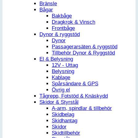
Bränsle
Bågar
Bakbåge
Dragkrok & Vinsch
Frontbåge
Dynor & ryggstöd
Dynor
Passagerarsäten & ryggstöd
Tillbehör Dynor & Ryggstöd
El & Belysning
12V - Uttag
Belysning
Kablage
Spårsändare & GPS
Övrig el
Tågrepp, Fotstöd & Knäskydd
Skidor & Styrstål
A-arm, spindlar & tillbehör
Skidbelag
Skidhantag
Skidor
Skidtillbehör