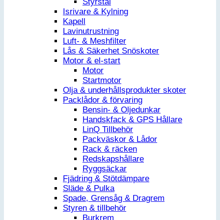
Styrstål
Isrivare & Kylning
Kapell
Lavinutrustning
Luft- & Meshfilter
Lås & Säkerhet Snöskoter
Motor & el-start
Motor
Startmotor
Olja & underhållsprodukter skoter
Packlådor & förvaring
Bensin- & Oljedunkar
Handskfack & GPS Hållare
LinQ Tillbehör
Packväskor & Lådor
Rack & räcken
Redskapshållare
Ryggsäckar
Fjädring & Stötdämpare
Släde & Pulka
Spade, Grensåg & Dragrem
Styren & tillbehör
Burkrem