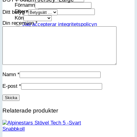
Förnamn
Efternamn
Ditt betyg
*
Kön
Din recension
*
Jag accepterar integritetspolicyn
Namn
*
E-post
*
Relaterade produkter
Snabbkoll