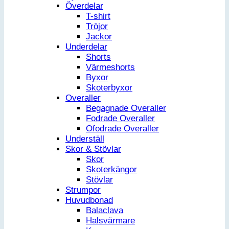
Överdelar
T-shirt
Tröjor
Jackor
Underdelar
Shorts
Värmeshorts
Byxor
Skoterbyxor
Overaller
Begagnade Overaller
Fodrade Overaller
Ofodrade Overaller
Underställ
Skor & Stövlar
Skor
Skoterkängor
Stövlar
Strumpor
Huvudbonad
Balaclava
Halsvärmare