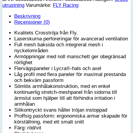
utrustning
Varumärke:
FLY Racing
Podium
Jersey
Beskrivning
-
Recensioner (0)
Large
mängd
Kvalitets Crosströja från Fly.
Laserskurna perforeringar för avancerad ventilation
Full mesh baksida och integrerat mesh i
nyckelområden
Armöppningar med noll manschett ger obegränsad
rörlighet
Flervägspaneler i Lycra®-hals och axel
Låg profil med flera paneler för maximal prestanda
och bekväm passform
Sömlös armhålakonstruktion, med en enkel
kontinuerlig stretch-meshpanel från sidorna till
ärmslut som hjälper till att förhindra irritation i
armhålan
Silikontryckt svans håller tröjan instoppad
Proffsig passform: ergonomiska armar skapade för
körställning, med ett smalt snitt
Färg: röd/vit