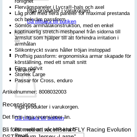
rörlighet
Flervägspaneler i Lycra®-hals och axel
Inga produkter i varukorgen.
Låg profil med flera paneler för maximal prestanda
och bekväm passform
Gå tillbaka till butiken
Sömlös armhålakonstruktion, med en enkel
kontinuerlig stretch-meshpanel från sidorna till
Sök
ärmslut som hjälper till att förhindra irritation i
efter:
armhålan
Silikontryckt svans håller tröjan instoppad
Proffsig passform: ergonomiska armar skapade för
körställning, med ett smalt snitt
Färg: röd/vit
Varukorg
Storlek Large
Passar för Cross, enduro
Artikelnummer: 8008032003
Recensioner
Inga produkter i varukorgen.
Det finns inga recensioner än.
Gå tillbaka till butiken
Bli först med att recensera ”FLY Racing Evolution
Bli medlem i vår VIP-klubb
Email
DST Podium Jersey -Large”