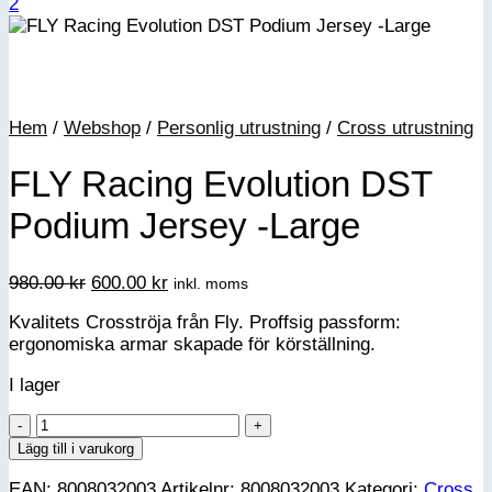
Hem
/
Webshop
/
Personlig utrustning
/
Cross utrustning
FLY Racing Evolution DST
Podium Jersey -Large
Det
Det
980.00
kr
600.00
kr
inkl. moms
ursprungliga
nuvarande
Kvalitets Crosströja från Fly. Proffsig passform:
priset
priset
ergonomiska armar skapade för körställning.
var:
är:
980.00 kr.
600.00 kr.
I lager
FLY
Racing
Lägg till i varukorg
Evolution
EAN:
8008032003
Artikelnr:
8008032003
Kategori:
Cross
DST