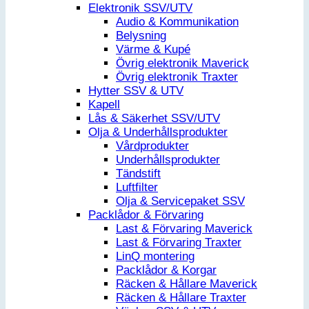
Elektronik SSV/UTV
Audio & Kommunikation
Belysning
Värme & Kupé
Övrig elektronik Maverick
Övrig elektronik Traxter
Hytter SSV & UTV
Kapell
Lås & Säkerhet SSV/UTV
Olja & Underhållsprodukter
Vårdprodukter
Underhållsprodukter
Tändstift
Luftfilter
Olja & Servicepaket SSV
Packlådor & Förvaring
Last & Förvaring Maverick
Last & Förvaring Traxter
LinQ montering
Packlådor & Korgar
Räcken & Hållare Maverick
Räcken & Hållare Traxter