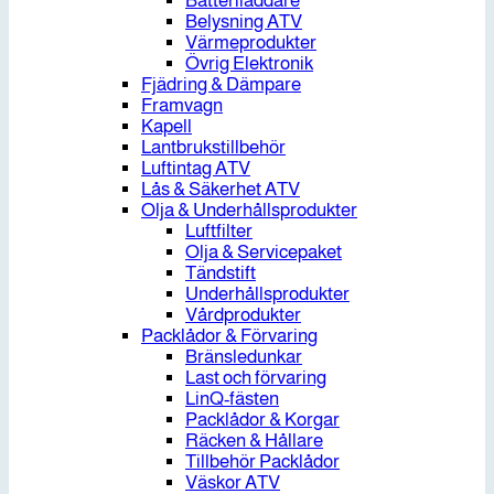
Batteriladdare
Belysning ATV
Värmeprodukter
Övrig Elektronik
Fjädring & Dämpare
Framvagn
Kapell
Lantbrukstillbehör
Luftintag ATV
Lås & Säkerhet ATV
Olja & Underhållsprodukter
Luftfilter
Olja & Servicepaket
Tändstift
Underhållsprodukter
Vårdprodukter
Packlådor & Förvaring
Bränsledunkar
Last och förvaring
LinQ-fästen
Packlådor & Korgar
Räcken & Hållare
Tillbehör Packlådor
Väskor ATV