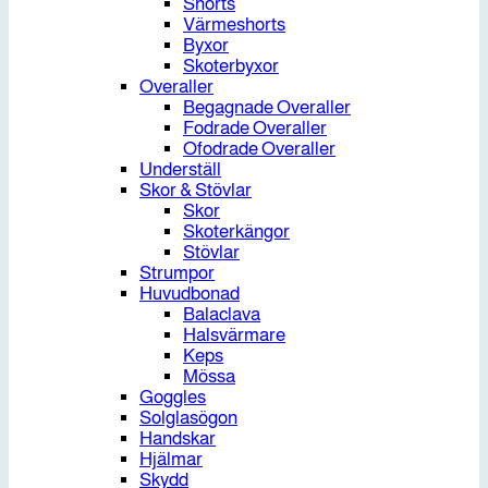
Shorts
Värmeshorts
Byxor
Skoterbyxor
Overaller
Begagnade Overaller
Fodrade Overaller
Ofodrade Overaller
Underställ
Skor & Stövlar
Skor
Skoterkängor
Stövlar
Strumpor
Huvudbonad
Balaclava
Halsvärmare
Keps
Mössa
Goggles
Solglasögon
Handskar
Hjälmar
Skydd