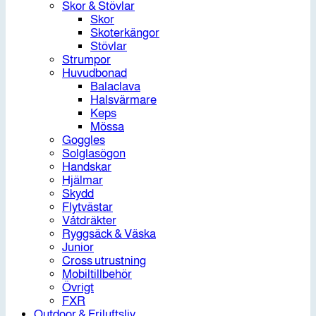
Skor & Stövlar
Skor
Skoterkängor
Stövlar
Strumpor
Huvudbonad
Balaclava
Halsvärmare
Keps
Mössa
Goggles
Solglasögon
Handskar
Hjälmar
Skydd
Flytvästar
Våtdräkter
Ryggsäck & Väska
Junior
Cross utrustning
Mobiltillbehör
Övrigt
FXR
Outdoor & Friluftsliv