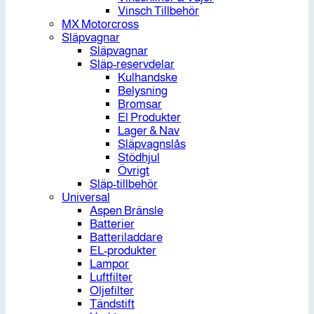
Vinsch Tillbehör
MX Motorcross
Släpvagnar
Släpvagnar
Släp-reservdelar
Kulhandske
Belysning
Bromsar
El Produkter
Lager & Nav
Släpvagnslås
Stödhjul
Övrigt
Släp-tillbehör
Universal
Aspen Bränsle
Batterier
Batteriladdare
EL-produkter
Lampor
Luftfilter
Oljefilter
Tändstift