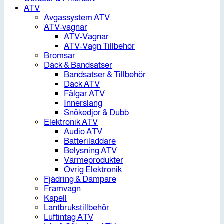
ATV
Avgassystem ATV
ATV-vagnar
ATV-Vagnar
ATV-Vagn Tillbehör
Bromsar
Däck & Bandsatser
Bandsatser & Tillbehör
Däck ATV
Fälgar ATV
Innerslang
Snökedjor & Dubb
Elektronik ATV
Audio ATV
Batteriladdare
Belysning ATV
Värmeprodukter
Övrig Elektronik
Fjädring & Dämpare
Framvagn
Kapell
Lantbrukstillbehör
Luftintag ATV