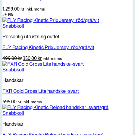
1,299.00
kr
inkl. moms
-30%
Snabbkoll
Personlig utrustning outlet
FLY Racing Kinetic Prix Jersey -röd/grå/vit
Det
Det
499.00
kr
350.00
kr
inkl. moms
ursprungliga
nuvarande
priset
priset
Snabbkoll
var:
är:
Handskar
499.00 kr.
350.00 kr.
FXR Cold Cross Lite handske -svart
695.00
kr
inkl. moms
Snabbkoll
Handskar
FLY Racing Kinetic Reload handskar -svart/grå