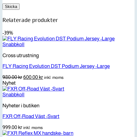
Relaterade produkter
-39%
Snabbkoll
Cross utrustning
FLY Racing Evolution DST Podium Jersey -Large
Det
Det
980.00
kr
600.00
kr
inkl. moms
ursprungliga
nuvarande
Nyhet
priset
priset
var:
är:
Snabbkoll
980.00 kr.
600.00 kr.
Nyheter i butiken
FXR Off-Road Väst -Svart
999.00
kr
inkl. moms