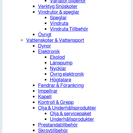
Variator tillbehör
Verktyg Snöskoter
Vindrutor & speglar
Speglar
Vindruta
Vindruta Tillbehör
Övrigt
Vattenskoter & Vattensport
Dynor
Elektronik
Ekolod
Länspump
Nycklar
Övrig elektronik
Högtalare
Fendrar & Förankring
Impellrar
Kapell
Kontroll & Grepp
Olja & Underhållsprodukter
Olja & servicepaket
Underhållsprodukter
Prestandatillbehör
Skrovtillbehör