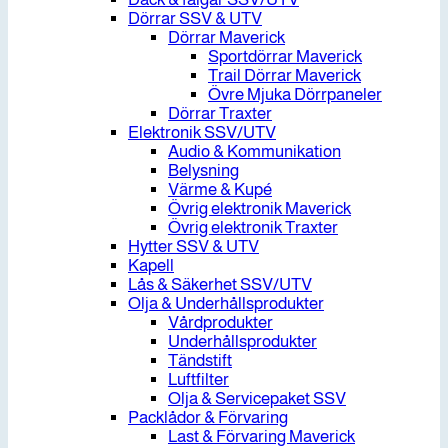
Dörrar SSV & UTV
Dörrar Maverick
Sportdörrar Maverick
Trail Dörrar Maverick
Övre Mjuka Dörrpaneler
Dörrar Traxter
Elektronik SSV/UTV
Audio & Kommunikation
Belysning
Värme & Kupé
Övrig elektronik Maverick
Övrig elektronik Traxter
Hytter SSV & UTV
Kapell
Lås & Säkerhet SSV/UTV
Olja & Underhållsprodukter
Vårdprodukter
Underhållsprodukter
Tändstift
Luftfilter
Olja & Servicepaket SSV
Packlådor & Förvaring
Last & Förvaring Maverick