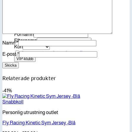
Inga produkter i varukorgen.
Gå tillbaka till butiken
Bli medlem i vår VIP-klubb
Email
Förnamn
Efternamn
Namn
*
Kön
Jag accepterar integritetspolicyn
E-post
*
Relaterade produkter
-41%
Snabbkoll
Personlig utrustning outlet
Fly Racing Kinetic Sym Jersey -Blå