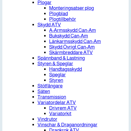
Plogar
Monteringsatser plog
Plogblad
Plogtillbehör
Skydd ATV
A-Armsskydd Can-Am
Bukskydd Can-Am
Länkarmsskydd Can-Am
Skydd Övrigt Can-Am
Skärmbreddare ATV
Spännband & Lastning
Styren & Speglar
Handtagsskydd
Speglar
Styren
Stötfångare
Säten
Transmission
Variatordelar ATV
Drivrem ATV
Variatorkit
Vindrutor
Vinschar & Draganordningar
Dragkrok ATV