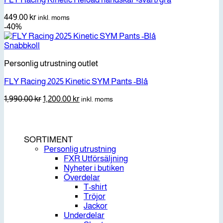
449.00
kr
inkl. moms
-40%
Snabbkoll
Personlig utrustning outlet
FLY Racing 2025 Kinetic SYM Pants -Blå
Det
Det
1,990.00
kr
1,200.00
kr
inkl. moms
ursprungliga
nuvarande
priset
priset
var:
är:
1,990.00 kr.
1,200.00 kr.
SORTIMENT
Personlig utrustning
FXR Utförsäljning
Nyheter i butiken
Överdelar
T-shirt
Tröjor
Jackor
Underdelar