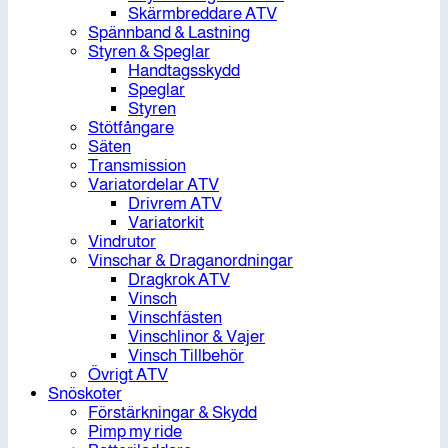
Skärmbreddare ATV
Spännband & Lastning
Styren & Speglar
Handtagsskydd
Speglar
Styren
Stötfångare
Säten
Transmission
Variatordelar ATV
Drivrem ATV
Variatorkit
Vindrutor
Vinschar & Draganordningar
Dragkrok ATV
Vinsch
Vinschfästen
Vinschlinor & Vajer
Vinsch Tillbehör
Övrigt ATV
Snöskoter
Förstärkningar & Skydd
Pimp my ride