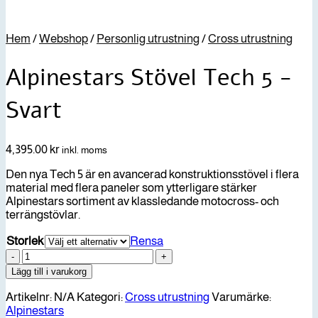
Hem
/
Webshop
/
Personlig utrustning
/
Cross utrustning
Alpinestars Stövel Tech 5 -
Svart
4,395.00
kr
inkl. moms
Den nya Tech 5 är en avancerad konstruktionsstövel i flera
material med flera paneler som ytterligare stärker
Alpinestars sortiment av klassledande motocross- och
terrängstövlar.
Storlek
Rensa
Alpinestars
Stövel
Lägg till i varukorg
Tech
5
Artikelnr:
N/A
Kategori:
Cross utrustning
Varumärke:
-
Alpinestars