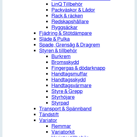
LinQ Tillbehör
Packväskor & Lådor
Rack & räcken
Redskapshållare
Ryggsäckar
Fjädring & Stötdämpare
Släde & Pulka
Spade, Grensåg & Dragrem
Styren & tillbehör
Burkrem
Bromsskydd
Fingergas & dödarknapp
Handtagsmuffar
Handtagsskydd
Handtagsvärmare
Styre & Grepp
Styrhöjare
Styrpad
Transport & Spännband
Tändstift
Variator
Remmar
Variatorkit