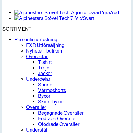
SORTIMENT
Personlig utrustning
FXR Utförsäljning
Nyheter i butiken
Överdelar
T-shirt
Tröjor
Jackor
Underdelar
Shorts
Värmeshorts
Byxor
Skoterbyxor
Overaller
Begagnade Overaller
Fodrade Overaller
Ofodrade Overaller
Underställ