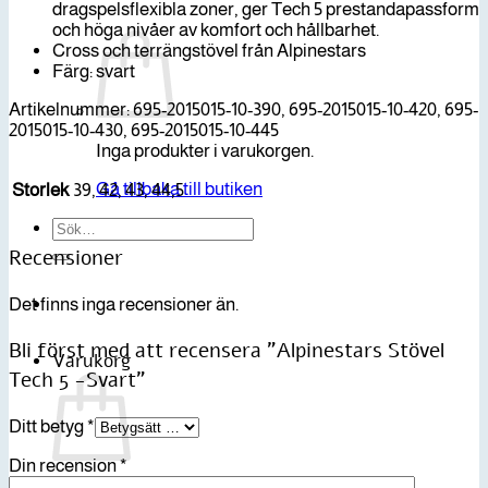
dragspelsflexibla zoner, ger Tech 5 prestandapassform
och höga nivåer av komfort och hållbarhet.
Cross och terrängstövel från Alpinestars
Färg: svart
Artikelnummer: 695-2015015-10-390, 695-2015015-10-420, 695-
2015015-10-430, 695-2015015-10-445
Inga produkter i varukorgen.
Gå tillbaka till butiken
Storlek
39, 42, 43, 44,5
Sök
efter:
Recensioner
Det finns inga recensioner än.
Bli först med att recensera ”Alpinestars Stövel
Varukorg
Tech 5 -Svart”
Ditt betyg
*
Din recension
*