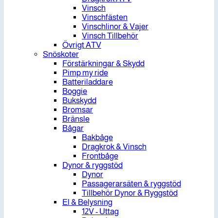
Vinsch
Vinschfästen
Vinschlinor & Vajer
Vinsch Tillbehör
Övrigt ATV
Snöskoter
Förstärkningar & Skydd
Pimp my ride
Batteriladdare
Boggie
Bukskydd
Bromsar
Bränsle
Bågar
Bakbåge
Dragkrok & Vinsch
Frontbåge
Dynor & ryggstöd
Dynor
Passagerarsäten & ryggstöd
Tillbehör Dynor & Ryggstöd
El & Belysning
12V - Uttag