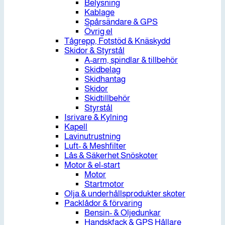
Belysning
Kablage
Spårsändare & GPS
Övrig el
Tågrepp, Fotstöd & Knäskydd
Skidor & Styrstål
A-arm, spindlar & tillbehör
Skidbelag
Skidhantag
Skidor
Skidtillbehör
Styrstål
Isrivare & Kylning
Kapell
Lavinutrustning
Luft- & Meshfilter
Lås & Säkerhet Snöskoter
Motor & el-start
Motor
Startmotor
Olja & underhållsprodukter skoter
Packlådor & förvaring
Bensin- & Oljedunkar
Handskfack & GPS Hållare