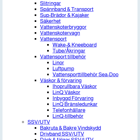
Slitringar
Spännband & Transport
Sup-Brädor & Kajaker
Säkerhet
Vattenskoterbryggor
Vattenskotervagn
Vattensport
Wake-& Kneeboard
Tube/Åkringar
Vattensport tillbehör
Linor
Luftpump
Vattensporttillbehör Sea-Doo
Väskor & förvaring
Ihoprullbara Väskor
LinQ Väskor
Inbyggd Förvaring
LinQ Bränsledunkar
Telefonhållare
LinQ-tillbehör
SSV/UTV
Bakruta & Bakre Vindskydd
Drivband SSV/UTV
Däck & fälgar SSV/UTV