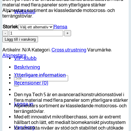
material med flera paneler som ytterligare stärker
Alpinestars sortiment av klassledande motocross- och
Webshop
terrängstövlar.
Storlek
Rensa
Alpinestars
Kontakt
Stövel
Lägg till i varukorg
Tech
5
Artikelnr:
N/A
Kategori:
Cross utrustning
Varumärke:
-
Alpinestars
VIP-klubb
Svart
mängd
Beskrivning
Ytterligare information
Sök
Recensioner (0)
efter:
Den nya Tech 5 är en avancerad konstruktionsstövel i
flera material med flera paneler som ytterligare stärker
Logga in
Alpinestars sortiment av klassledande motocross- och
terrängstövlar.
Med ett innovativt mikrofiberchassi, som är extremt
hållbart och lätt, ett medialt biomekaniskt pivotsystem
Varukorg
för utmärkta nivåer av stöd och stabilitet och utökade