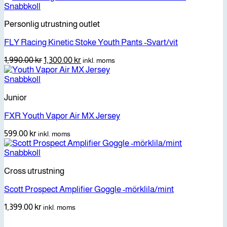
Snabbkoll
Personlig utrustning outlet
FLY Racing Kinetic Stoke Youth Pants -Svart/vit
Det
Det
1,990.00
kr
1,300.00
kr
inkl. moms
ursprungliga
nuvarande
priset
priset
Snabbkoll
var:
är:
Junior
1,990.00 kr.
1,300.00 kr.
FXR Youth Vapor Air MX Jersey
599.00
kr
inkl. moms
Snabbkoll
Cross utrustning
Scott Prospect Amplifier Goggle -mörklila/mint
1,399.00
kr
inkl. moms