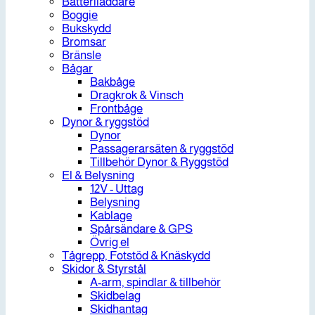
Batteriladdare
Boggie
Bukskydd
Bromsar
Bränsle
Bågar
Bakbåge
Dragkrok & Vinsch
Frontbåge
Dynor & ryggstöd
Dynor
Passagerarsäten & ryggstöd
Tillbehör Dynor & Ryggstöd
El & Belysning
12V - Uttag
Belysning
Kablage
Spårsändare & GPS
Övrig el
Tågrepp, Fotstöd & Knäskydd
Skidor & Styrstål
A-arm, spindlar & tillbehör
Skidbelag
Skidhantag