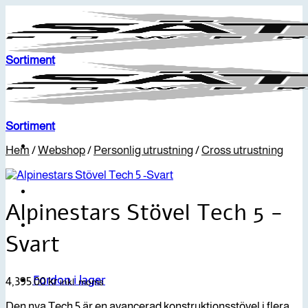
Skip
to
content
Sortiment
Sortiment
Hem
/
Webshop
/
Personlig utrustning
/
Cross utrustning
Alpinestars Stövel Tech 5 -
Svart
Fordon i lager
4,395.00
kr
inkl. moms
Den nya Tech 5 är en avancerad konstruktionsstövel i flera