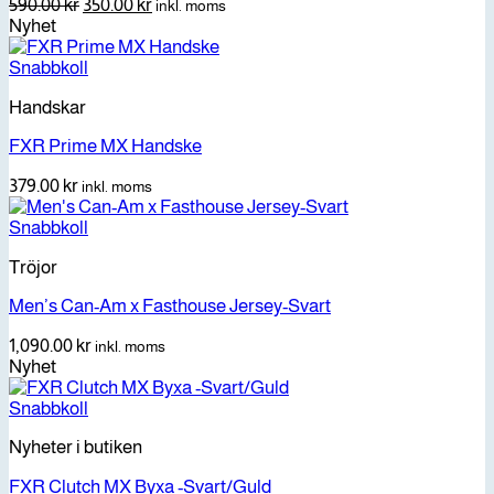
Det
Det
590.00
kr
350.00
kr
inkl. moms
ursprungliga
nuvarande
Nyhet
priset
priset
var:
är:
Snabbkoll
590.00 kr.
350.00 kr.
Handskar
FXR Prime MX Handske
379.00
kr
inkl. moms
Snabbkoll
Tröjor
Men’s Can-Am x Fasthouse Jersey-Svart
1,090.00
kr
inkl. moms
Nyhet
Snabbkoll
Nyheter i butiken
FXR Clutch MX Byxa -Svart/Guld