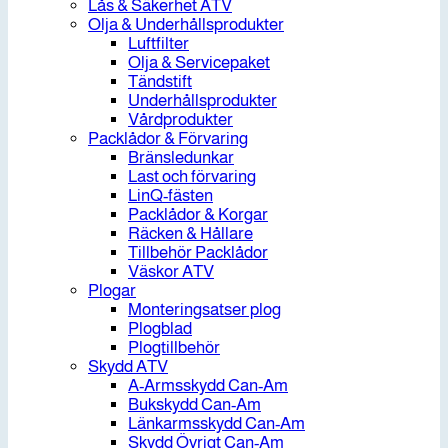
Lås & Säkerhet ATV
Olja & Underhållsprodukter
Luftfilter
Olja & Servicepaket
Tändstift
Underhållsprodukter
Vårdprodukter
Packlådor & Förvaring
Bränsledunkar
Last och förvaring
LinQ-fästen
Packlådor & Korgar
Räcken & Hållare
Tillbehör Packlådor
Väskor ATV
Plogar
Monteringsatser plog
Plogblad
Plogtillbehör
Skydd ATV
A-Armsskydd Can-Am
Bukskydd Can-Am
Länkarmsskydd Can-Am
Skydd Övrigt Can-Am