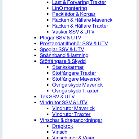
Last & Förvaring Traxter
LinQ montering
Packlådor & Korgar
Räcken & Hållare Maverick
Räcken & Hållare Traxter
Väskor SSV & UTV
Plogar SSV & UTV
Prestandatillbehör SSV & UTV
Speglar SSV & UTV
Spännband & lastning
Stötfångare & Skydd
Stänkskärmar
Stötfångare Traxter
Stötfångare Maverick
Övriga skydd Maverick
Övriga skydd Traxter
Tak SSV & UTV
Vindrutor SSV & UTV
Vindrutor Maverick
Vindrutor Traxter
Vinschar & draganordningar
Dragkrok
Vinsch
Vinschlinor & Vajer