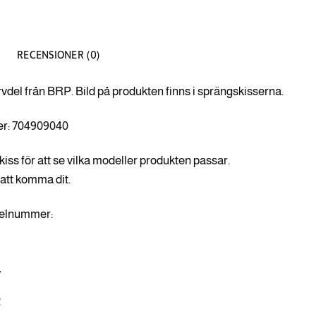
RECENSIONER (0)
rvdel från BRP. Bild på produkten finns i sprängskisserna.
r: 704909040
kiss för att se vilka modeller produkten passar.
 att komma dit.
ikelnummer:
8
7
2