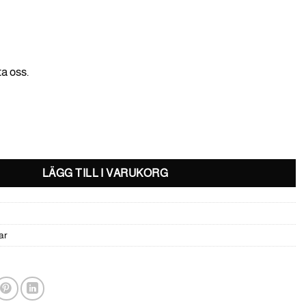
ta oss.
P 48 MM UV mängd
LÄGG TILL I VARUKORG
ar