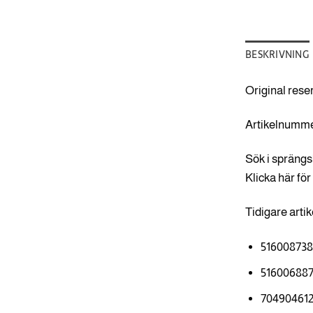
BESKRIVNING
Original rese
Artikelnumme
Sök i sprängs
Klicka här för
Tidigare art
51600873
51600688
70490461