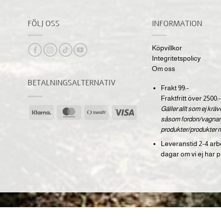
FÖLJ OSS
INFORMATION
Köpvillkor
Integritetspolicy
Om oss
BETALNINGSALTERNATIV
Frakt 99:-
Fraktfritt över 2500:-
Gäller allt som ej krä
Klarna
MasterCard
Swish
Visa
såsom fordon/vagnar,
(SE)
produkter/produkter 
Leveranstid 2-4 arb
dagar om vi ej har p