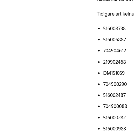
Tidigare artikel
516008738
516006887
704904612
219902468
DM151059
704900290
516002487
704900088
516000282
516000983