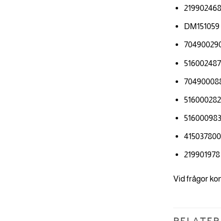
21990246
DM151059
70490029
51600248
70490008
51600028
51600098
41503780
219901978
Vid frågor ko