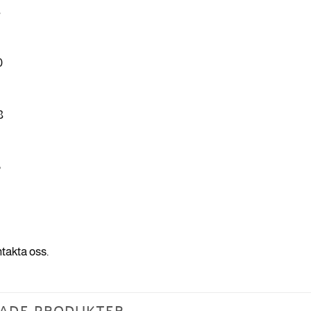
8
0
7
8
2
3
0
ntakta oss.