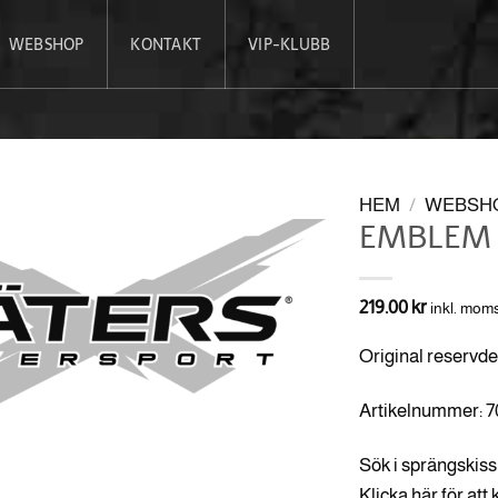
WEBSHOP
KONTAKT
VIP-KLUBB
HEM
/
WEBSH
EMBLEM 
219.00
kr
inkl. mom
Original reservde
Artikelnummer: 
Sök i sprängskiss 
Klicka här för att