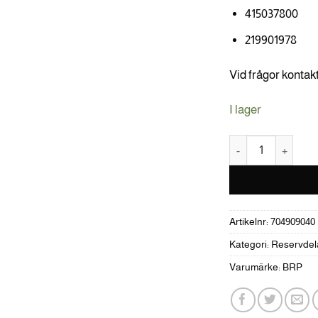
415037800
219901978
Vid frågor kontak
I lager
EMBLEM LOGO BR
Artikelnr:
704909040
Kategori:
Reservdel
Varumärke:
BRP