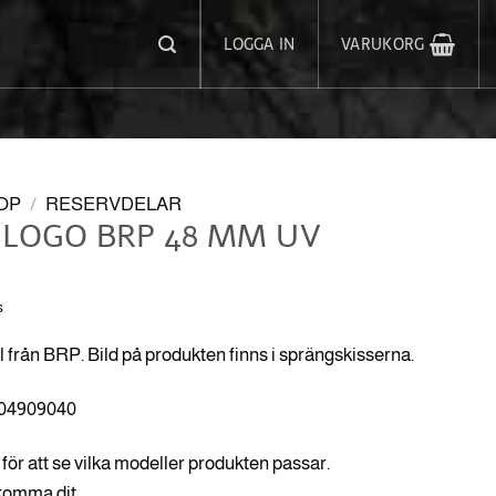
LOGGA IN
VARUKORG
OP
/
RESERVDELAR
LOGO BRP 48 MM UV
s
l från BRP. Bild på produkten finns i sprängskisserna.
704909040
för att se vilka modeller produkten passar.
 komma dit.