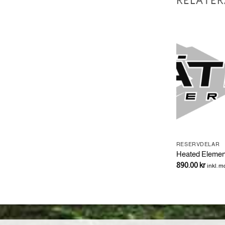
RELATER
RESERVDELAR
RESERVDELAR
 HOUSING
518324376 LH Handle Support
Heated Elemen
1,186.35
kr
890.00
kr
inkl. moms
inkl. 