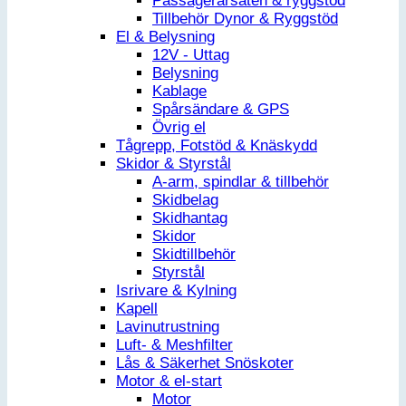
Passagerarsäten & ryggstöd
Tillbehör Dynor & Ryggstöd
El & Belysning
12V - Uttag
Belysning
Kablage
Spårsändare & GPS
Övrig el
Tågrepp, Fotstöd & Knäskydd
Skidor & Styrstål
A-arm, spindlar & tillbehör
Skidbelag
Skidhantag
Skidor
Skidtillbehör
Styrstål
Isrivare & Kylning
Kapell
Lavinutrustning
Luft- & Meshfilter
Lås & Säkerhet Snöskoter
Motor & el-start
Motor