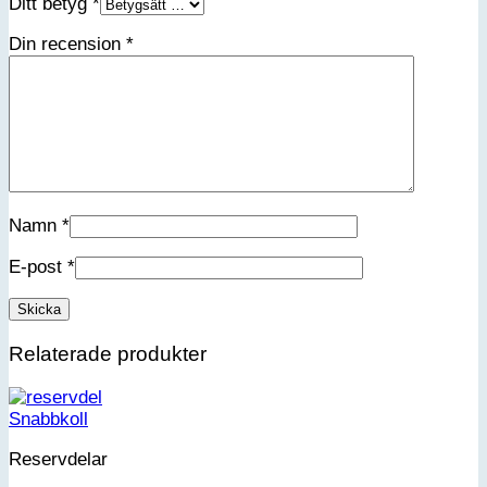
Ditt betyg
*
Din recension
*
Namn
*
E-post
*
Relaterade produkter
Snabbkoll
Reservdelar