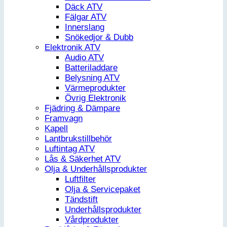
Däck ATV
Fälgar ATV
Innerslang
Snökedjor & Dubb
Elektronik ATV
Audio ATV
Batteriladdare
Belysning ATV
Värmeprodukter
Övrig Elektronik
Fjädring & Dämpare
Framvagn
Kapell
Lantbrukstillbehör
Luftintag ATV
Lås & Säkerhet ATV
Olja & Underhållsprodukter
Luftfilter
Olja & Servicepaket
Tändstift
Underhållsprodukter
Vårdprodukter