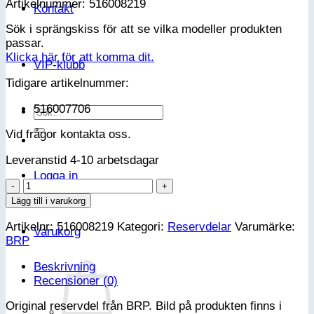
Artikelnummer: 516008219
Kontakt
Sök i sprängskiss för att se vilka modeller produkten
passar.
Klicka här för att komma dit.
VIP-klubb
Tidigare artikelnummer:
516007706
Sök
efter:
Vid frågor kontakta oss.
Leveranstid 4-10 arbetsdagar
Logga in
DECAL
mängd
Lägg till i varukorg
Artikelnr:
516008219
Kategori:
Reservdelar
Varumärke:
Varukorg
BRP
Beskrivning
Recensioner (0)
Original reservdel från BRP. Bild på produkten finns i