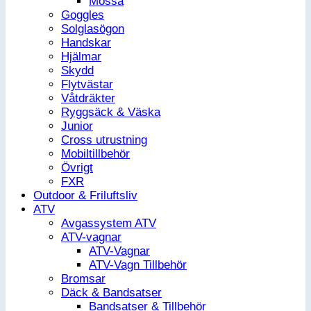
Mössa
Goggles
Solglasögon
Handskar
Hjälmar
Skydd
Flytvästar
Våtdräkter
Ryggsäck & Väska
Junior
Cross utrustning
Mobiltillbehör
Övrigt
FXR
Outdoor & Friluftsliv
ATV
Avgassystem ATV
ATV-vagnar
ATV-Vagnar
ATV-Vagn Tillbehör
Bromsar
Däck & Bandsatser
Bandsatser & Tillbehör