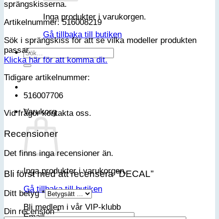
sprängskisserna.
Inga produkter i varukorgen.
Artikelnummer: 516008219
Gå tillbaka till butiken
Sök i sprängskiss för att se vilka modeller produkten
passar.
Sök
Klicka här för att komma dit.
efter:
Tidigare artikelnummer:
516007706
Varukorg
Vid frågor kontakta oss.
Recensioner
Det finns inga recensioner än.
Inga produkter i varukorgen.
Bli först med att recensera ”DECAL”
Gå tillbaka till butiken
Ditt betyg
*
Bli medlem i vår VIP-klubb
Din recension
*
Email