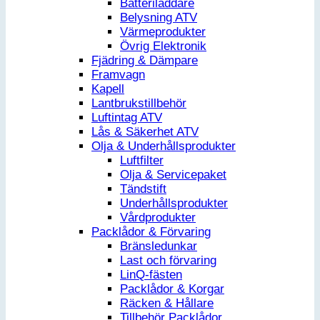
Batteriladdare
Belysning ATV
Värmeprodukter
Övrig Elektronik
Fjädring & Dämpare
Framvagn
Kapell
Lantbrukstillbehör
Luftintag ATV
Lås & Säkerhet ATV
Olja & Underhållsprodukter
Luftfilter
Olja & Servicepaket
Tändstift
Underhållsprodukter
Vårdprodukter
Packlådor & Förvaring
Bränsledunkar
Last och förvaring
LinQ-fästen
Packlådor & Korgar
Räcken & Hållare
Tillbehör Packlådor