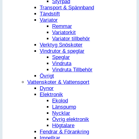
Styrpad
Transport & Spännband
Tändstift
Variator
Remmar
Variatorkit
Variator tillbehör
Verktyg Snöskoter
Vindrutor & speglar
Speglar
Vindruta
Vindruta Tillbehör
Övrigt
Vattenskoter & Vattensport
Dynor
Elektronik
Ekolod
Länspump
Nycklar
Övrig elektronik
Högtalare
Fendrar & Förankring
Impellrar