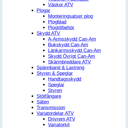
Väskor ATV
Plogar
Monteringsatser plog
Plogblad
Plogtillbehör
Skydd ATV
A-Armsskydd Can-Am
Bukskydd Can-Am
Länkarmsskydd Can-Am
Skydd Övrigt Can-Am
Skärmbreddare ATV
Spännband & Lastning
Styren & Speglar
Handtagsskydd
Speglar
Styren
Stötfångare
Säten
Transmission
Variatordelar ATV
Drivrem ATV
Variatorkit