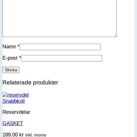
Förnamn
Efternamn
Kön
Jag accepterar integritetspolicyn
Namn
*
E-post
*
Relaterade produkter
Snabbkoll
Reservdelar
GASKET
189.00
kr
inkl. moms