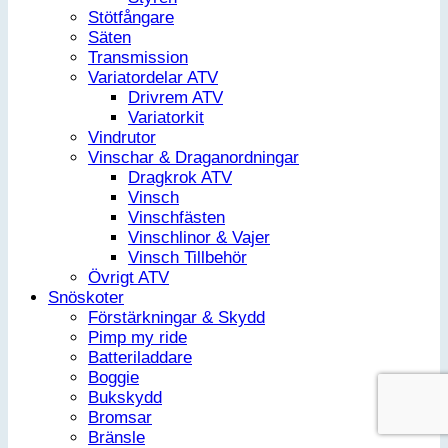
Stötfångare
Säten
Transmission
Variatordelar ATV
Drivrem ATV
Variatorkit
Vindrutor
Vinschar & Draganordningar
Dragkrok ATV
Vinsch
Vinschfästen
Vinschlinor & Vajer
Vinsch Tillbehör
Övrigt ATV
Snöskoter
Förstärkningar & Skydd
Pimp my ride
Batteriladdare
Boggie
Bukskydd
Bromsar
Bränsle