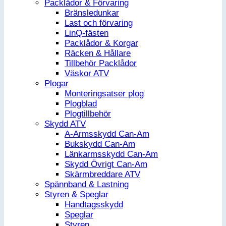
Packlådor & Förvaring
Bränsledunkar
Last och förvaring
LinQ-fästen
Packlådor & Korgar
Räcken & Hållare
Tillbehör Packlådor
Väskor ATV
Plogar
Monteringsatser plog
Plogblad
Plogtillbehör
Skydd ATV
A-Armsskydd Can-Am
Bukskydd Can-Am
Länkarmsskydd Can-Am
Skydd Övrigt Can-Am
Skärmbreddare ATV
Spännband & Lastning
Styren & Speglar
Handtagsskydd
Speglar
Styren