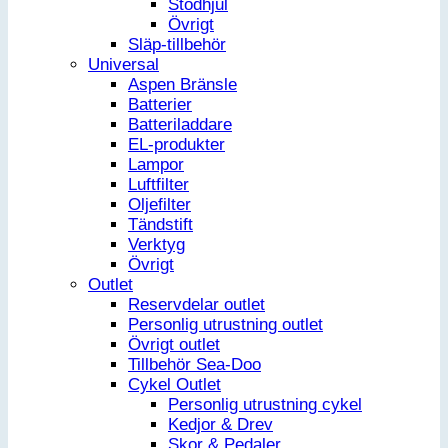
Stödhjul
Övrigt
Släp-tillbehör
Universal
Aspen Bränsle
Batterier
Batteriladdare
EL-produkter
Lampor
Luftfilter
Oljefilter
Tändstift
Verktyg
Övrigt
Outlet
Reservdelar outlet
Personlig utrustning outlet
Övrigt outlet
Tillbehör Sea-Doo
Cykel Outlet
Personlig utrustning cykel
Kedjor & Drev
Skor & Pedaler