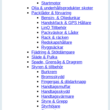
Startmotor
Olja & underhållsprodukter skoter
Packlådor & förvaring
Bensin- & Oljedunkar
Handskfack & GPS Hållare
LinQ Tillbehör
Packväskor & Lådor
Rack & räcken
Redskapshållare
Ryggsäckar
Fjädring & Stötdämpare
Släde & Pulka
Spade, Grensåg & Dragrem
Styren & tillbehör
Burkrem
Bromsskydd
Fingergas & dödarknapp
Handtagsmuffar
Handtagsskydd
Handtagsvärmare
Styre & Grepp
Styrhöjare