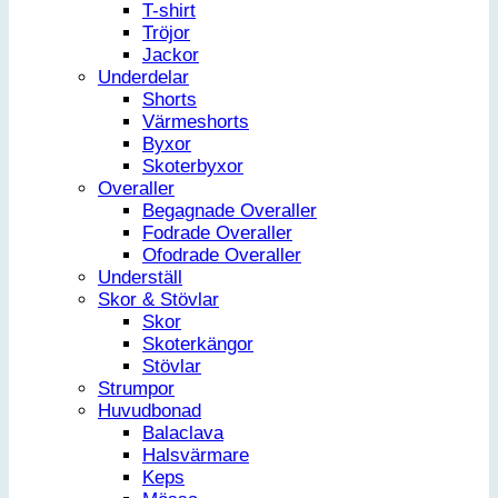
T-shirt
Tröjor
Jackor
Underdelar
Shorts
Värmeshorts
Byxor
Skoterbyxor
Overaller
Begagnade Overaller
Fodrade Overaller
Ofodrade Overaller
Underställ
Skor & Stövlar
Skor
Skoterkängor
Stövlar
Strumpor
Huvudbonad
Balaclava
Halsvärmare
Keps