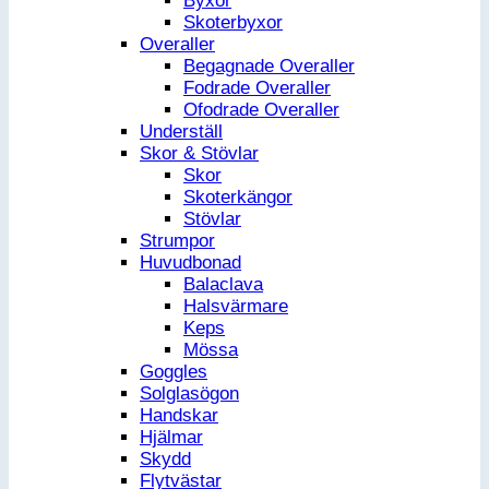
Byxor
Skoterbyxor
Overaller
Begagnade Overaller
Fodrade Overaller
Ofodrade Overaller
Underställ
Skor & Stövlar
Skor
Skoterkängor
Stövlar
Strumpor
Huvudbonad
Balaclava
Halsvärmare
Keps
Mössa
Goggles
Solglasögon
Handskar
Hjälmar
Skydd
Flytvästar