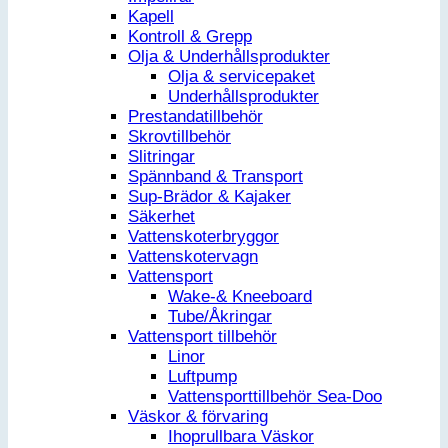
Kapell
Kontroll & Grepp
Olja & Underhållsprodukter
Olja & servicepaket
Underhållsprodukter
Prestandatillbehör
Skrovtillbehör
Slitringar
Spännband & Transport
Sup-Brädor & Kajaker
Säkerhet
Vattenskoterbryggor
Vattenskotervagn
Vattensport
Wake-& Kneeboard
Tube/Åkringar
Vattensport tillbehör
Linor
Luftpump
Vattensporttillbehör Sea-Doo
Väskor & förvaring
Ihoprullbara Väskor