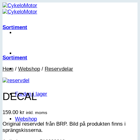
Skip
to
content
Sortiment
Sortiment
Hem
/
Webshop
/
Reservdelar
DECAL
Fordon i lager
159.00
kr
inkl. moms
Webshop
Original reservdel från BRP. Bild på produkten finns i
sprängskisserna.