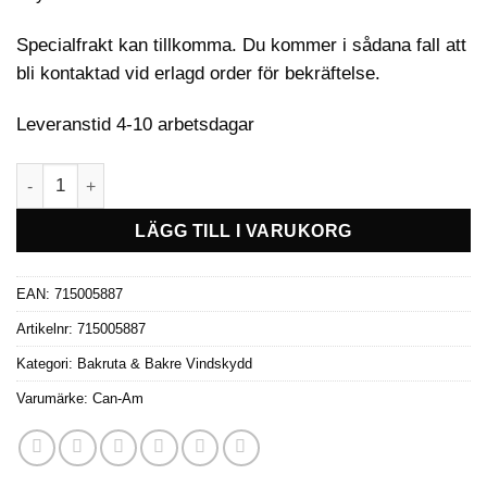
Specialfrakt kan tillkomma. Du kommer i sådana fall att
bli kontaktad vid erlagd order för bekräftelse.
Leveranstid 4-10 arbetsdagar
Can-Am Mjuk bakre panel -Maverick mängd
LÄGG TILL I VARUKORG
EAN:
715005887
Artikelnr:
715005887
Kategori:
Bakruta & Bakre Vindskydd
Varumärke:
Can-Am