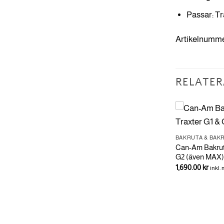
Passar: Tr
Artikelnumme
RELATER
SKYDD
BAKRUTA & BAK
Traxter G1 &
Can-Am Bakruta
BAKRUTA & BAKRE VINDSKYDD
G2 (även MAX)
Can-Am Bakruta av polykarbonat -
1,690.00
kr
inkl.
Traxter G1 & G2 (även MAX)
6,390.00
kr
inkl. moms