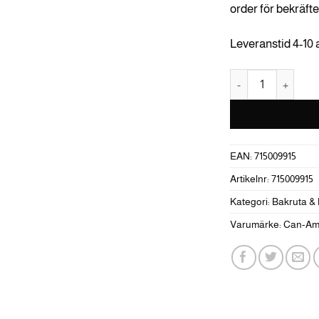
order för bekräfte
Leveranstid 4-10
Can-Am Bakruta av 
EAN:
715009915
Artikelnr:
715009915
Kategori:
Bakruta &
Varumärke:
Can-A