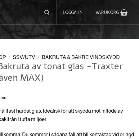
LOGGA IN
VARUKORG
OP
/
SSV/UTV
/
BAKRUTA & BAKRE VINDSKYDD
akruta av tonat glas -Traxter
(även MAX)
moms
ållfast härdat glas. Idealisk för att skydda mot inflöde av
kifrån i tuffa miljöer.
tillkomma. Du kommer i sådana fall att bli kontaktad vid erlagd