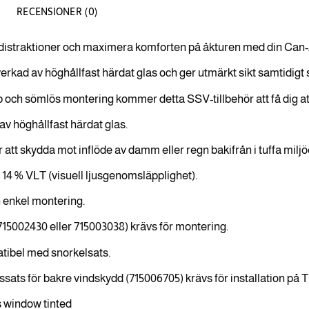
RECENSIONER (0)
istraktioner och maximera komforten på åkturen med din Can-Am
lverkad av höghållfast härdat glas och ger utmärkt sikt samtidig
och sömlös montering kommer detta SSV-tillbehör att få dig att k
 av höghållfast härdat glas.
r att skydda mot inflöde av damm eller regn bakifrån i tuffa miljö
 14 % VLT (visuell ljusgenomsläpplighet).
 enkel montering.
715002430 eller 715003038) krävs för montering.
tibel med snorkelsats.
sats för bakre vindskydd (715006705) krävs för installation på T
 window tinted