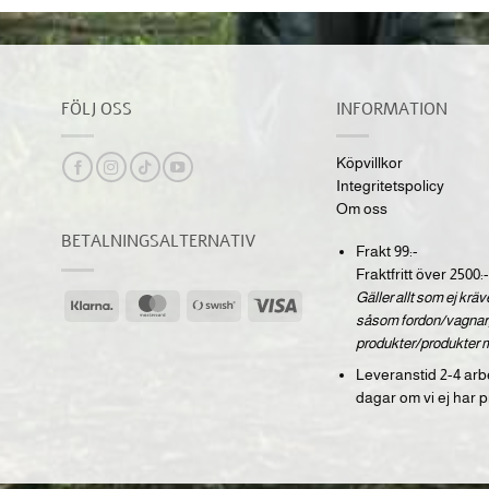
FÖLJ OSS
INFORMATION
Köpvillkor
Integritetspolicy
Om oss
BETALNINGSALTERNATIV
Frakt 99:-
Fraktfritt över 2500:-
Gäller allt som ej krä
Klarna
MasterCard
Swish
Visa
såsom fordon/vagnar,
(SE)
produkter/produkter 
Leveranstid 2-4 arb
dagar om vi ej har p