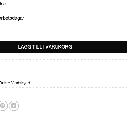
lse.
 arbetsdagar
tonat glas -Traxter G1 & G2 (även MAX) mängd
LÄGG TILL I VARUKORG
 Bakre Vindskydd
m