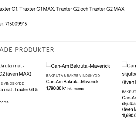
axter G1, Traxter G1 MAX, Traxter G2 och Traxter G2 MAX
r: 715009915
ADE PRODUKTER
BAKRUTA & BAKRE VINDSKYDD
Can-Am Bakruta -Maverick
RE VINDSKYDD
1,790.00
kr
inkl. moms
 i nät -Traxter G1 &
BAKRUT
Can-Am
 moms
skjutba
(även 
11,690.