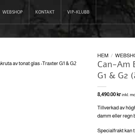
WEBSHOP
KONTAKT
VIP-KLUBB
HEM
/
WEBSH
Can-Am B
G1 & G2 
8,490.00
kr
inkl. 
Tillverkad av högh
damm eller regn ba
Specialfrakt kan 