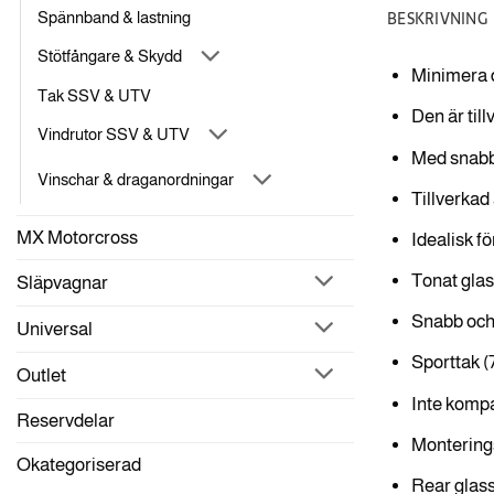
BESKRIVNING
Spännband & lastning
Stötfångare & Skydd
Minimera d
Tak SSV & UTV
Den är til
Vindrutor SSV & UTV
Med snabb 
Vinschar & draganordningar
Tillverkad
MX Motorcross
Idealisk fö
Tonat glas
Släpvagnar
Snabb och
Universal
Sporttak (
Outlet
Inte kompa
Reservdelar
Monterings
Okategoriserad
Rear glass