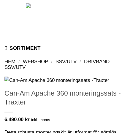
Skip
to
content
SORTIMENT
HEM
/
WEBSHOP
/
SSV/UTV
/
DRIVBAND
SSV/UTV
Can-Am Apache 360 monteringssats -
Traxter
6,490.00
kr
inkl. moms
Detta robusta monteringskit är utformat för sömlös