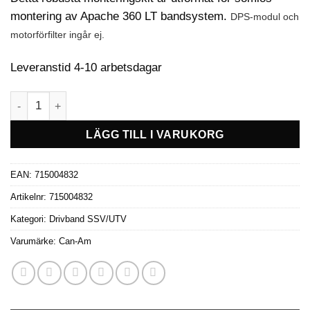
montering av Apache 360 LT bandsystem.
DPS-modul och
motorförfilter ingår ej.
Leveranstid 4-10 arbetsdagar
Can-Am Apache 360 monteringssats -Traxter mängd
LÄGG TILL I VARUKORG
EAN:
715004832
Artikelnr:
715004832
Kategori:
Drivband SSV/UTV
Varumärke:
Can-Am