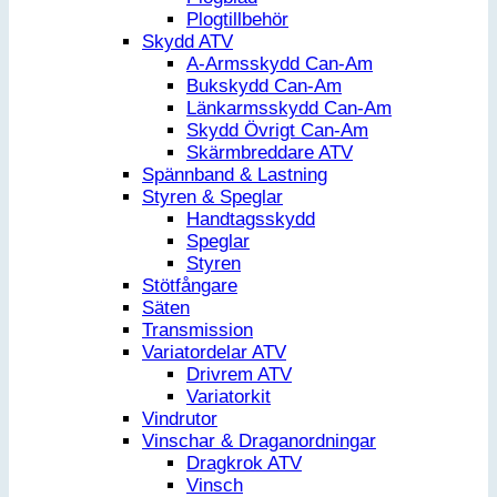
Plogtillbehör
Skydd ATV
A-Armsskydd Can-Am
Bukskydd Can-Am
Länkarmsskydd Can-Am
Skydd Övrigt Can-Am
Skärmbreddare ATV
Spännband & Lastning
Styren & Speglar
Handtagsskydd
Speglar
Styren
Stötfångare
Säten
Transmission
Variatordelar ATV
Drivrem ATV
Variatorkit
Vindrutor
Vinschar & Draganordningar
Dragkrok ATV
Vinsch