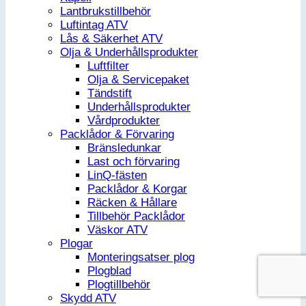
Lantbrukstillbehör
Luftintag ATV
Lås & Säkerhet ATV
Olja & Underhållsprodukter
Luftfilter
Olja & Servicepaket
Tändstift
Underhållsprodukter
Vårdprodukter
Packlådor & Förvaring
Bränsledunkar
Last och förvaring
LinQ-fästen
Packlådor & Korgar
Räcken & Hållare
Tillbehör Packlådor
Väskor ATV
Plogar
Monteringsatser plog
Plogblad
Plogtillbehör
Skydd ATV