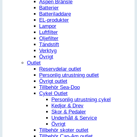
Aspen Bränsle
Batterier
Batteriladdare
EL-produkter
Lampor
Luftfilter
Oljefilter
Tändstift
Verktyg
Övrigt
Outlet
Reservdelar outlet
Personlig utrustning outlet
Övrigt outlet
Tillbehör Sea-Doo
Cykel Outlet
Personlig utrustning cykel
Kedjor & Drev
Skor & Pedaler
Underhåll & Service
Övrigt
Tillbehör skoter outlet
Tillbehör Can-Am outlet