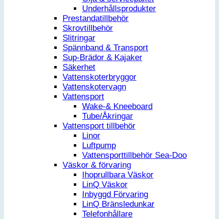
Underhållsprodukter
Prestandatillbehör
Skrovtillbehör
Slitringar
Spännband & Transport
Sup-Brädor & Kajaker
Säkerhet
Vattenskoterbryggor
Vattenskotervagn
Vattensport
Wake-& Kneeboard
Tube/Åkringar
Vattensport tillbehör
Linor
Luftpump
Vattensporttillbehör Sea-Doo
Väskor & förvaring
Ihoprullbara Väskor
LinQ Väskor
Inbyggd Förvaring
LinQ Bränsledunkar
Telefonhållare