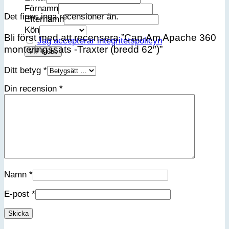
Förnamn
Det finns inga recensioner än.
Efternamn
Kön
Bli först med att recensera ”Can-Am Apache 360
Jag accepterar integritetspolicyn
monteringssats -Traxter (bredd 62″)”
Ditt betyg
*
Din recension
*
Namn
*
E-post
*