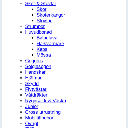
Skor & Stövlar
Skor
Skoterkängor
Stövlar
Strumpor
Huvudbonad
Balaclava
Halsvärmare
Keps
Mössa
Goggles
Solglasögon
Handskar
Hjälmar
Skydd
Flytvästar
Våtdräkter
Ryggsäck & Väska
Junior
Cross utrustning
Mobiltillbehör
Övrigt