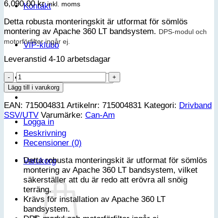
6,090.00
kr
inkl. moms
Kontakt
Detta robusta monteringskit är utformat för sömlös
montering av Apache 360 LT bandsystem.
DPS-modul och
motorförfilter ingår ej.
VIP-klubb
Leveranstid 4-10 arbetsdagar
Can-
Sök
Am
efter:
Lägg till i varukorg
Apache
EAN:
715004831
Artikelnr:
715004831
Kategori:
Drivband
360
SSV/UTV
Varumärke:
Can-Am
monteringssats
Logga in
-
Beskrivning
Traxter
Recensioner (0)
(bredd
62")
Detta robusta monteringskit är utformat för sömlös
Varukorg
mängd
montering av Apache 360 LT bandsystem, vilket
säkerställer att du är redo att erövra all snöig
terräng.
Krävs för installation av Apache 360 LT
bandsystem.