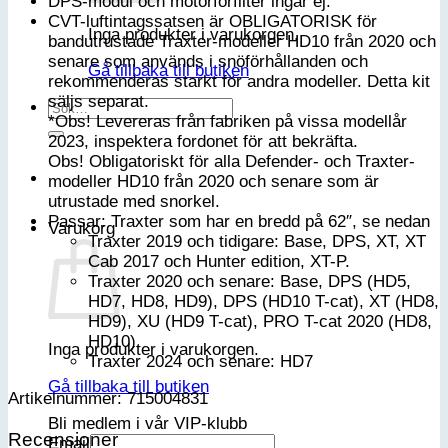
DPS-modul och motorförfilter ingår ej.
CVT-luftintagssatsen är OBLIGATORISK för
Inga produkter i varukorgen.
bandutrustade Traxter-modeller HD10 från 2020 och
senare som används i snöförhållanden och
Gå tillbaka till butiken
rekommenderas starkt för andra modeller. Detta kit
säljs separat.
Sök
*Obs! Levereras från fabriken på vissa modellår
efter:
2023, inspektera fordonet för att bekräfta.
Obs! Obligatoriskt för alla Defender- och Traxter-
modeller HD10 från 2020 och senare som är
utrustade med snorkel.
Passar: Traxter som har en bredd på 62″, se nedan
Varukorg
Traxter 2019 och tidigare: Base, DPS, XT, XT
Cab 2017 och Hunter edition, XT-P.
Traxter 2020 och senare: Base, DPS (HD5,
HD7, HD8, HD9), DPS (HD10 T-cat), XT (HD8,
HD9), XU (HD9 T-cat), PRO T-cat 2020 (HD8,
HD10)
Inga produkter i varukorgen.
Traxter 2024 och senare: HD7
Gå tillbaka till butiken
Artikelnummer: 715004831
Bli medlem i vår VIP-klubb
Recensioner
Email