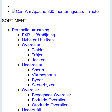
SORTIMENT
Personlig utrustning
FXR Utförsäljning
Nyheter i butiken
Överdelar
T-shirt
Tröjor
Jackor
Underdelar
Shorts
Värmeshorts
Byxor
Skoterbyxor
Overaller
Begagnade Overaller
Fodrade Overaller
Ofodrade Overaller
Underställ