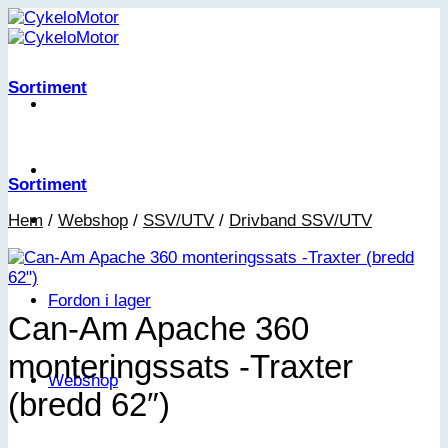
Skip
to
content
Sortiment
Sortiment
Hem
/
Webshop
/
SSV/UTV
/
Drivband SSV/UTV
Fordon i lager
Can-Am Apache 360
monteringssats -Traxter
Webshop
(bredd 62″)