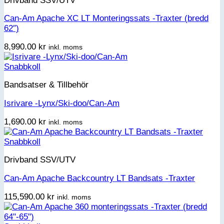
Drivband SSV/UTV
Can-Am Apache XC LT Monteringssats -Traxter (bredd
62″)
8,990.00
kr
inkl. moms
Snabbkoll
Bandsatser & Tillbehör
Isrivare -Lynx/Ski-doo/Can-Am
1,690.00
kr
inkl. moms
Snabbkoll
Drivband SSV/UTV
Can-Am Apache Backcountry LT Bandsats -Traxter
115,590.00
kr
inkl. moms