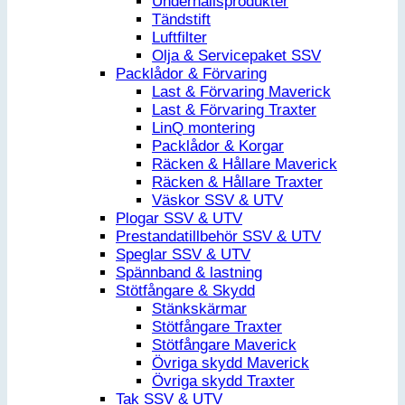
Underhållsprodukter
Tändstift
Luftfilter
Olja & Servicepaket SSV
Packlådor & Förvaring
Last & Förvaring Maverick
Last & Förvaring Traxter
LinQ montering
Packlådor & Korgar
Räcken & Hållare Maverick
Räcken & Hållare Traxter
Väskor SSV & UTV
Plogar SSV & UTV
Prestandatillbehör SSV & UTV
Speglar SSV & UTV
Spännband & lastning
Stötfångare & Skydd
Stänkskärmar
Stötfångare Traxter
Stötfångare Maverick
Övriga skydd Maverick
Övriga skydd Traxter
Tak SSV & UTV