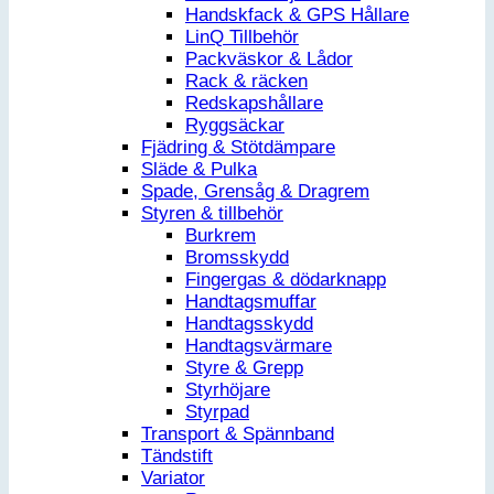
Handskfack & GPS Hållare
LinQ Tillbehör
Packväskor & Lådor
Rack & räcken
Redskapshållare
Ryggsäckar
Fjädring & Stötdämpare
Släde & Pulka
Spade, Grensåg & Dragrem
Styren & tillbehör
Burkrem
Bromsskydd
Fingergas & dödarknapp
Handtagsmuffar
Handtagsskydd
Handtagsvärmare
Styre & Grepp
Styrhöjare
Styrpad
Transport & Spännband
Tändstift
Variator