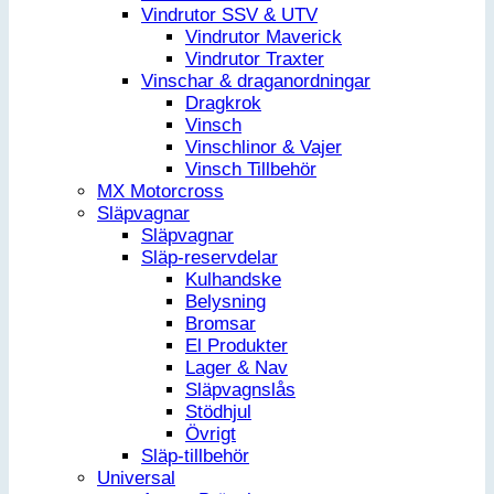
Vindrutor SSV & UTV
Vindrutor Maverick
Vindrutor Traxter
Vinschar & draganordningar
Dragkrok
Vinsch
Vinschlinor & Vajer
Vinsch Tillbehör
MX Motorcross
Släpvagnar
Släpvagnar
Släp-reservdelar
Kulhandske
Belysning
Bromsar
El Produkter
Lager & Nav
Släpvagnslås
Stödhjul
Övrigt
Släp-tillbehör
Universal