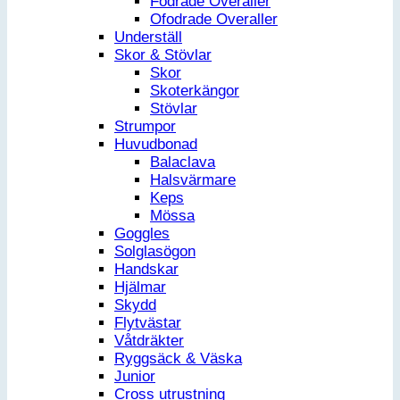
Fodrade Overaller
Ofodrade Overaller
Underställ
Skor & Stövlar
Skor
Skoterkängor
Stövlar
Strumpor
Huvudbonad
Balaclava
Halsvärmare
Keps
Mössa
Goggles
Solglasögon
Handskar
Hjälmar
Skydd
Flytvästar
Våtdräkter
Ryggsäck & Väska
Junior
Cross utrustning