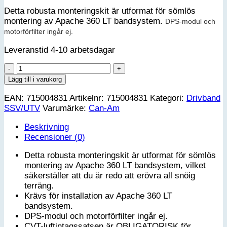
Detta robusta monteringskit är utformat för sömlös
montering av Apache 360 LT bandsystem.
DPS-modul och
motorförfilter ingår ej.
Leveranstid 4-10 arbetsdagar
Can-
Am
Lägg till i varukorg
Apache
EAN:
715004831
Artikelnr:
715004831
Kategori:
Drivband
360
SSV/UTV
Varumärke:
Can-Am
monteringssats
-
Beskrivning
Traxter
Recensioner (0)
(bredd
62")
Detta robusta monteringskit är utformat för sömlös
mängd
montering av Apache 360 LT bandsystem, vilket
säkerställer att du är redo att erövra all snöig
terräng.
Krävs för installation av Apache 360 LT
bandsystem.
DPS-modul och motorförfilter ingår ej.
CVT-luftintagssatsen är OBLIGATORISK för