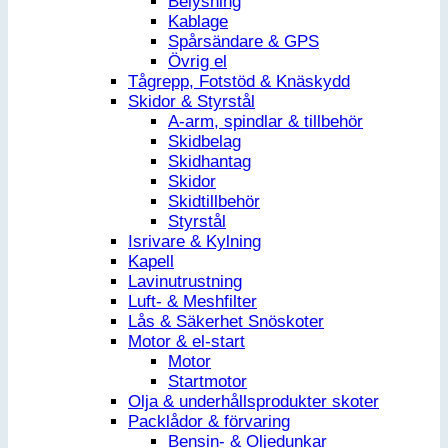
Belysning
Kablage
Spårsändare & GPS
Övrig el
Tågrepp, Fotstöd & Knäskydd
Skidor & Styrstål
A-arm, spindlar & tillbehör
Skidbelag
Skidhantag
Skidor
Skidtillbehör
Styrstål
Isrivare & Kylning
Kapell
Lavinutrustning
Luft- & Meshfilter
Lås & Säkerhet Snöskoter
Motor & el-start
Motor
Startmotor
Olja & underhållsprodukter skoter
Packlådor & förvaring
Bensin- & Oljedunkar