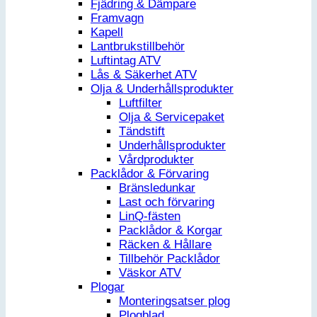
Fjädring & Dämpare
Framvagn
Kapell
Lantbrukstillbehör
Luftintag ATV
Lås & Säkerhet ATV
Olja & Underhållsprodukter
Luftfilter
Olja & Servicepaket
Tändstift
Underhållsprodukter
Vårdprodukter
Packlådor & Förvaring
Bränsledunkar
Last och förvaring
LinQ-fästen
Packlådor & Korgar
Räcken & Hållare
Tillbehör Packlådor
Väskor ATV
Plogar
Monteringsatser plog
Plogblad