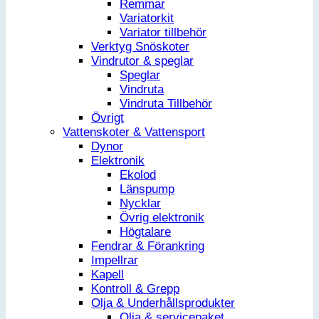
Remmar
Variatorkit
Variator tillbehör
Verktyg Snöskoter
Vindrutor & speglar
Speglar
Vindruta
Vindruta Tillbehör
Övrigt
Vattenskoter & Vattensport
Dynor
Elektronik
Ekolod
Länspump
Nycklar
Övrig elektronik
Högtalare
Fendrar & Förankring
Impellrar
Kapell
Kontroll & Grepp
Olja & Underhållsprodukter
Olja & servicepaket