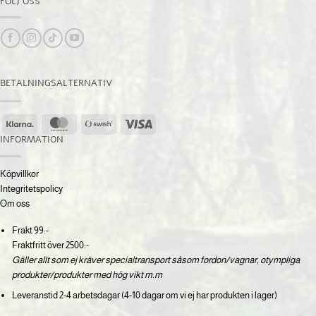
FÖLJ OSS
BETALNINGSALTERNATIV
Klarna
MasterCard
Swish
Visa
(SE)
INFORMATION
Köpvillkor
Integritetspolicy
Om oss
Frakt 99:-
Fraktfritt över 2500:-
Gäller allt som ej kräver specialtransport såsom fordon/vagnar, otympliga
produkter/produkter med hög vikt m.m
Leveranstid 2-4 arbetsdagar (4-10 dagar om vi ej har produkten i lager)