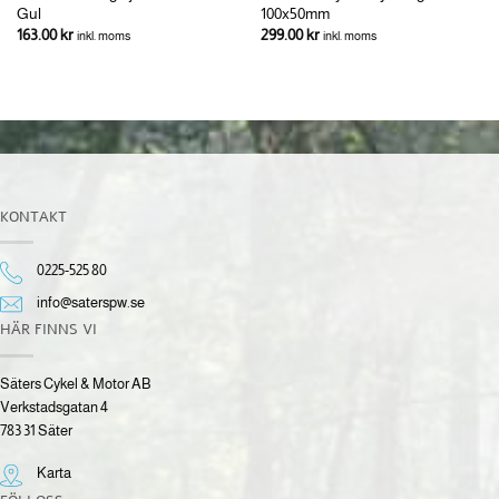
Gul
100x50mm
163.00
kr
299.00
kr
inkl. moms
inkl. moms
KONTAKT
0225-525 80
info@saterspw.se
HÄR FINNS VI
Säters Cykel & Motor AB
Verkstadsgatan 4
783 31 Säter
Karta