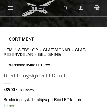
Skip
to
content
SORTIMENT
HEM
/
WEBSHOP
/
SLÄPVAGNAR
/
SLÄP-
RESERVDELAR
/
BELYSNING
Breddningslykta LED röd
485.00
kr
inkl. moms
Breddningslykta till släpvagn. Röd LED lampa.
I lager