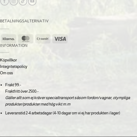
BETALNINGSALTERNATIV
Klarna
MasterCard
Swish
Visa
(SE)
INFORMATION
Köpvillkor
Integritetspolicy
Om oss
Frakt 99:-
Fraktfritt över 2500:-
Gäller allt som ej kräver specialtransport såsom fordon/vagnar, otympliga
produkter/produkter med hög vikt m.m
Leveranstid 2-4 arbetsdagar (4-10 dagar om vi ej har produkten i lager)