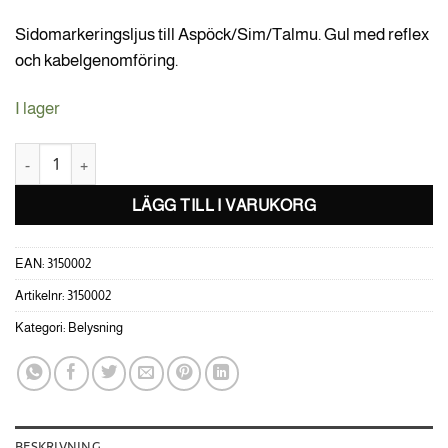
Sidomarkeringsljus till Aspöck/Sim/Talmu. Gul med reflex
och kabelgenomföring.
I lager
Sidomarkerngsljus 110x41x28 mängd
LÄGG TILL I VARUKORG
EAN:
3150002
Artikelnr:
3150002
Kategori:
Belysning
BESKRIVNING