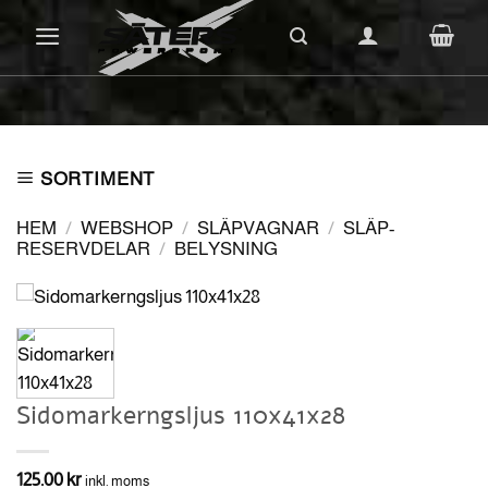
Skip
to
content
SORTIMENT
HEM
/
WEBSHOP
/
SLÄPVAGNAR
/
SLÄP-
RESERVDELAR
/
BELYSNING
Sidomarkerngsljus 110x41x28
125.00
kr
inkl. moms