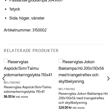
Passande glödlampa 3049001
1styck
Sida: höger, vänster
Artikelnummer: 3150002
RELATERADE PRODUKTER
BELYSNING
Reservglas Aspöck/Sim/Talmu
BELYSNING
sidomarkeringslykta 110×41
Reservglas Jokon Baklampa Hö
86.00
kr
inkl. moms
200x130x56 med triangelreflex
och skyltbelysning.
324.00
kr
inkl. moms