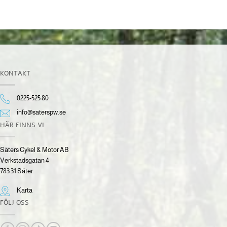
KONTAKT
0225-525 80
info@saterspw.se
HÄR FINNS VI
Säters Cykel & Motor AB
Verkstadsgatan 4
783 31 Säter
Karta
FÖLJ OSS