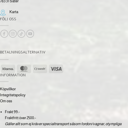
783 31 Säter
Karta
FÖLJ OSS
BETALNINGSALTERNATIV
Klarna
MasterCard
Swish
Visa
(SE)
INFORMATION
Köpvillkor
Integritetspolicy
Om oss
Frakt 99:-
Fraktfritt över 2500:-
Gäller allt som ej kräver specialtransport såsom fordon/vagnar, otympliga