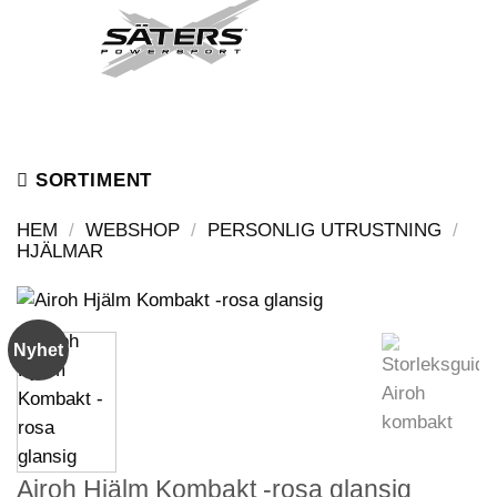
Skip
to
content
SORTIMENT
HEM
/
WEBSHOP
/
PERSONLIG UTRUSTNING
/
HJÄLMAR
Nyhet
Airoh Hjälm Kombakt -rosa glansig