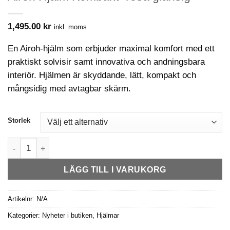
1,495.00
kr
inkl. moms
En Airoh-hjälm som erbjuder maximal komfort med ett
praktiskt solvisir samt innovativa och andningsbara
interiör. Hjälmen är skyddande, lätt, kompakt och
mångsidig med avtagbar skärm.
Storlek
Airoh Hjälm Kombakt -rosa glansig mängd
LÄGG TILL I VARUKORG
Artikelnr:
N/A
Kategorier:
Nyheter i butiken
,
Hjälmar