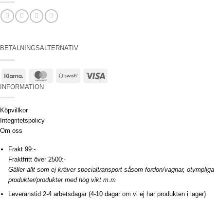
BETALNINGSALTERNATIV
Klarna
MasterCard
Swish
Visa
(SE)
INFORMATION
Köpvillkor
Integritetspolicy
Om oss
Frakt 99:-
Fraktfritt över 2500:-
Gäller allt som ej kräver specialtransport såsom fordon/vagnar, otympliga
produkter/produkter med hög vikt m.m
Leveranstid 2-4 arbetsdagar (4-10 dagar om vi ej har produkten i lager)