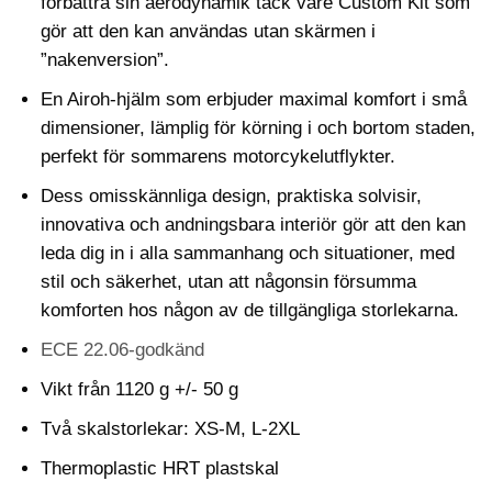
förbättra sin aerodynamik tack vare Custom Kit som
gör att den kan användas utan skärmen i
”nakenversion”.
En Airoh-hjälm som erbjuder maximal komfort i små
dimensioner, lämplig för körning i och bortom staden,
perfekt för sommarens motorcykelutflykter.
Dess omisskännliga design, praktiska solvisir,
innovativa och andningsbara interiör gör att den kan
leda dig in i alla sammanhang och situationer, med
stil och säkerhet, utan att någonsin försumma
komforten hos någon av de tillgängliga storlekarna.
ECE 22.06-godkänd
Vikt från 1120 g +/- 50 g
Två skalstorlekar: XS-M, L-2XL
Thermoplastic HRT plastskal