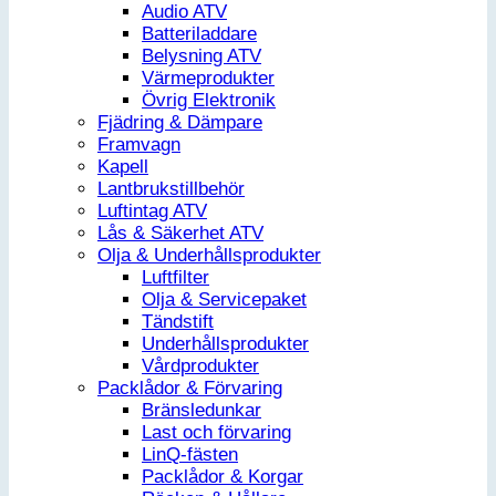
Audio ATV
Batteriladdare
Belysning ATV
Värmeprodukter
Övrig Elektronik
Fjädring & Dämpare
Framvagn
Kapell
Lantbrukstillbehör
Luftintag ATV
Lås & Säkerhet ATV
Olja & Underhållsprodukter
Luftfilter
Olja & Servicepaket
Tändstift
Underhållsprodukter
Vårdprodukter
Packlådor & Förvaring
Bränsledunkar
Last och förvaring
LinQ-fästen
Packlådor & Korgar