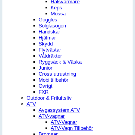
Halsvärmare
Keps
Mössa
Goggles
Solglasögon
Handskar
Hjälmar
Skydd
Flytvästar
Våtdräkter
Ryggsäck & Väska
Junior
Cross utrustning
Mobiltillbehör
Övrigt
FXR
Outdoor & Friluftsliv
ATV
Avgassystem ATV
ATV-vagnar
ATV-Vagnar
ATV-Vagn Tillbehör
Bromsar