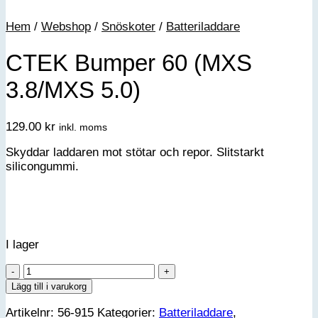
Hem
/
Webshop
/
Snöskoter
/
Batteriladdare
CTEK Bumper 60 (MXS
3.8/MXS 5.0)
129.00
kr
inkl. moms
Skyddar laddaren mot stötar och repor. Slitstarkt
silicongummi.
I lager
CTEK
Bumper
Lägg till i varukorg
60
Artikelnr:
56-915
Kategorier:
Batteriladdare
,
(MXS