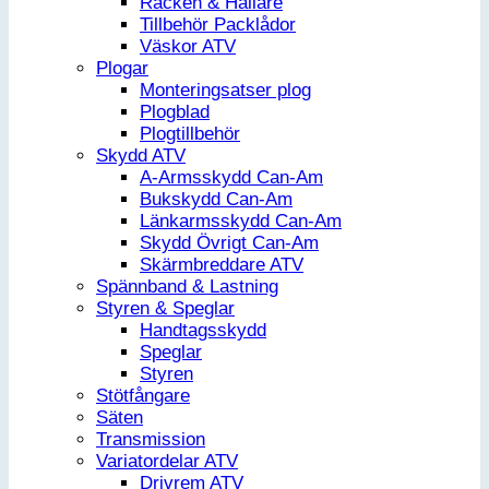
Räcken & Hållare
Tillbehör Packlådor
Väskor ATV
Plogar
Monteringsatser plog
Plogblad
Plogtillbehör
Skydd ATV
A-Armsskydd Can-Am
Bukskydd Can-Am
Länkarmsskydd Can-Am
Skydd Övrigt Can-Am
Skärmbreddare ATV
Spännband & Lastning
Styren & Speglar
Handtagsskydd
Speglar
Styren
Stötfångare
Säten
Transmission
Variatordelar ATV
Drivrem ATV