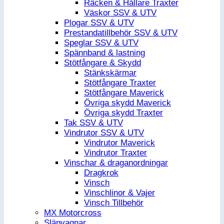
Räcken & Hållare Traxter
Väskor SSV & UTV
Plogar SSV & UTV
Prestandatillbehör SSV & UTV
Speglar SSV & UTV
Spännband & lastning
Stötfångare & Skydd
Stänkskärmar
Stötfångare Traxter
Stötfångare Maverick
Övriga skydd Maverick
Övriga skydd Traxter
Tak SSV & UTV
Vindrutor SSV & UTV
Vindrutor Maverick
Vindrutor Traxter
Vinschar & draganordningar
Dragkrok
Vinsch
Vinschlinor & Vajer
Vinsch Tillbehör
MX Motorcross
Släpvagnar