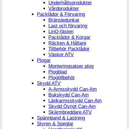
Underhållsprodukter
Vårdprodukter
Packlådor & Förvaring
Bränsledunkar
Last och förvaring
LinQ-fästen
Packlådor & Korgar
Räcken & Hållare
Tillbehör Packlådor
Väskor ATV
Plogar
Monteringsatser plog
Plogblad
Plogtillbehör
Skydd ATV
A-Armsskydd Can-Am
Bukskydd Can-Am
Länkarmsskydd Can-Am
Skydd Övrigt Can-Am
Skärmbreddare ATV
Spännband & Lastning
Styren & Speglar