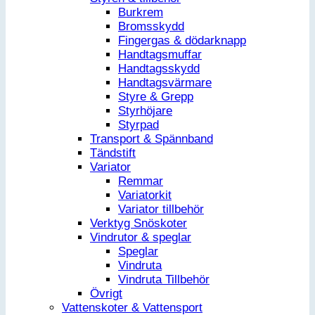
Burkrem
Bromsskydd
Fingergas & dödarknapp
Handtagsmuffar
Handtagsskydd
Handtagsvärmare
Styre & Grepp
Styrhöjare
Styrpad
Transport & Spännband
Tändstift
Variator
Remmar
Variatorkit
Variator tillbehör
Verktyg Snöskoter
Vindrutor & speglar
Speglar
Vindruta
Vindruta Tillbehör
Övrigt
Vattenskoter & Vattensport