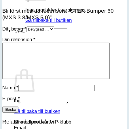
Inga produkter i varukorgen.
Bli först med att recensera ”CTEK Bumper 60
(MXS 3.8/MXS 5.0)”
Gå tillbaka till butiken
Ditt betyg
*
Sök
efter:
Din recension
*
Varukorg
Namn
*
E-post
*
Inga produkter i varukorgen.
Gå tillbaka till butiken
Relaterade produkter
Bli medlem i vår VIP-klubb
Email