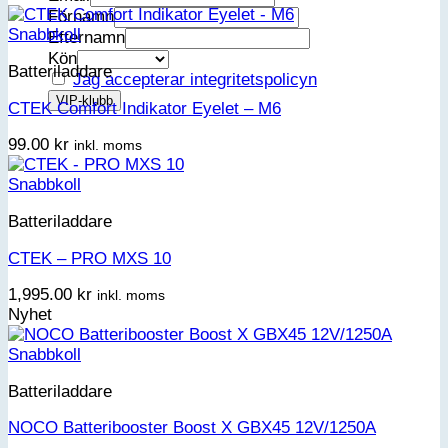
Förnamn
Snabbkoll
Efternamn
Kön
Batteriladdare
Jag accepterar integritetspolicyn
CTEK Comfort Indikator Eyelet – M6
99.00
kr
inkl. moms
Snabbkoll
Batteriladdare
CTEK – PRO MXS 10
1,995.00
kr
inkl. moms
Nyhet
Snabbkoll
Batteriladdare
NOCO Batteribooster Boost X GBX45 12V/1250A