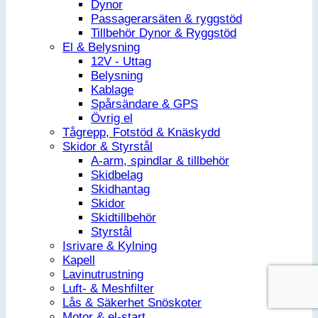
Dynor
Passagerarsäten & ryggstöd
Tillbehör Dynor & Ryggstöd
El & Belysning
12V - Uttag
Belysning
Kablage
Spårsändare & GPS
Övrig el
Tågrepp, Fotstöd & Knäskydd
Skidor & Styrstål
A-arm, spindlar & tillbehör
Skidbelag
Skidhantag
Skidor
Skidtillbehör
Styrstål
Isrivare & Kylning
Kapell
Lavinutrustning
Luft- & Meshfilter
Lås & Säkerhet Snöskoter
Motor & el-start