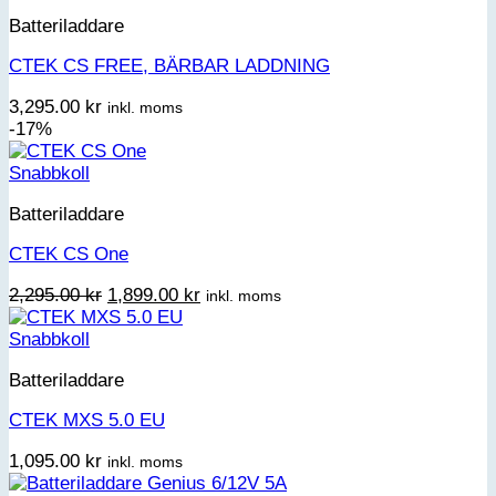
Batteriladdare
CTEK CS FREE, BÄRBAR LADDNING
3,295.00
kr
inkl. moms
-17%
Snabbkoll
Batteriladdare
CTEK CS One
Det
Det
2,295.00
kr
1,899.00
kr
inkl. moms
ursprungliga
nuvarande
priset
priset
Snabbkoll
var:
är:
Batteriladdare
2,295.00 kr.
1,899.00 kr.
CTEK MXS 5.0 EU
1,095.00
kr
inkl. moms