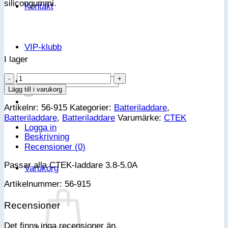
silicongummi.
Kontakt
VIP-klubb
I lager
CTEK
Sök
Bumper
Lägg till i varukorg
efter:
60
Artikelnr:
56-915
Kategorier:
Batteriladdare
,
(MXS
Batteriladdare
,
Batteriladdare
Varumärke:
CTEK
3.8/MXS
Logga in
5.0)
Beskrivning
mängd
Recensioner (0)
Passar alla CTEK-laddare 3.8-5.0A
Varukorg
Artikelnummer: 56-915
Recensioner
Det finns inga recensioner än.