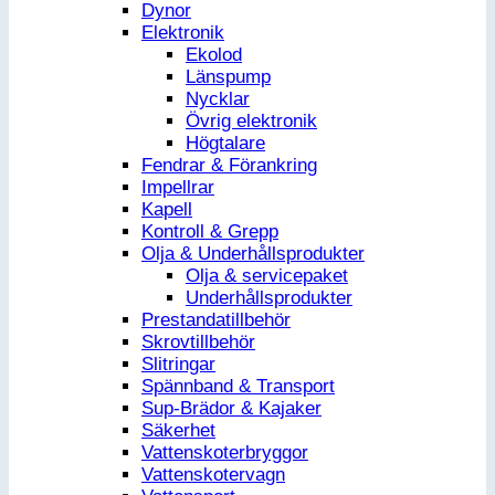
Dynor
Elektronik
Ekolod
Länspump
Nycklar
Övrig elektronik
Högtalare
Fendrar & Förankring
Impellrar
Kapell
Kontroll & Grepp
Olja & Underhållsprodukter
Olja & servicepaket
Underhållsprodukter
Prestandatillbehör
Skrovtillbehör
Slitringar
Spännband & Transport
Sup-Brädor & Kajaker
Säkerhet
Vattenskoterbryggor
Vattenskotervagn