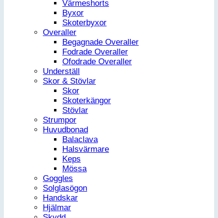
Värmeshorts
Byxor
Skoterbyxor
Overaller
Begagnade Overaller
Fodrade Overaller
Ofodrade Overaller
Underställ
Skor & Stövlar
Skor
Skoterkängor
Stövlar
Strumpor
Huvudbonad
Balaclava
Halsvärmare
Keps
Mössa
Goggles
Solglasögon
Handskar
Hjälmar
Skydd