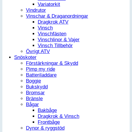
Variatorkit
Vindrutor
Vinschar & Draganordningar
Dragkrok ATV
Vinsch
Vinschfästen
Vinschlinor & Vajer
Vinsch Tillbehör
Övrigt ATV
Snöskoter
Förstärkningar & Skydd
Pimp my ride
Batteriladdare
Boggie
Bukskydd
Bromsar
Bränsle
Bågar
Bakbåge
Dragkrok & Vinsch
Frontbåge
Dynor & ryggstöd