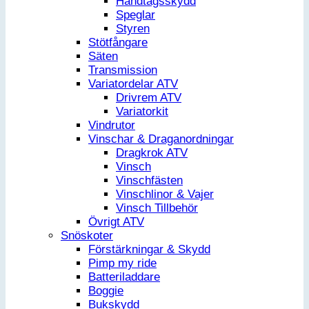
Handtagsskydd
Speglar
Styren
Stötfångare
Säten
Transmission
Variatordelar ATV
Drivrem ATV
Variatorkit
Vindrutor
Vinschar & Draganordningar
Dragkrok ATV
Vinsch
Vinschfästen
Vinschlinor & Vajer
Vinsch Tillbehör
Övrigt ATV
Snöskoter
Förstärkningar & Skydd
Pimp my ride
Batteriladdare
Boggie
Bukskydd