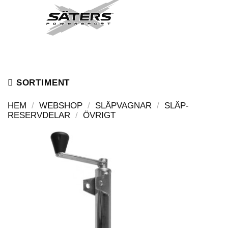
Skip
to
content
SORTIMENT
HEM
/
WEBSHOP
/
SLÄPVAGNAR
/
SLÄP-
RESERVDELAR
/
ÖVRIGT