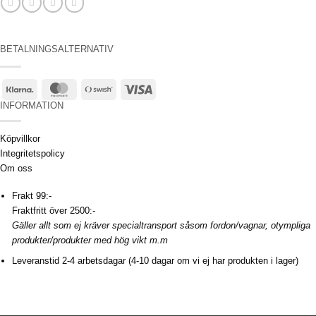
BETALNINGSALTERNATIV
Klarna
MasterCard
Swish
Visa
(SE)
INFORMATION
Köpvillkor
Integritetspolicy
Om oss
Frakt 99:-
Fraktfritt över 2500:-
Gäller allt som ej kräver specialtransport såsom fordon/vagnar, otympliga
produkter/produkter med hög vikt m.m
Leveranstid 2-4 arbetsdagar (4-10 dagar om vi ej har produkten i lager)