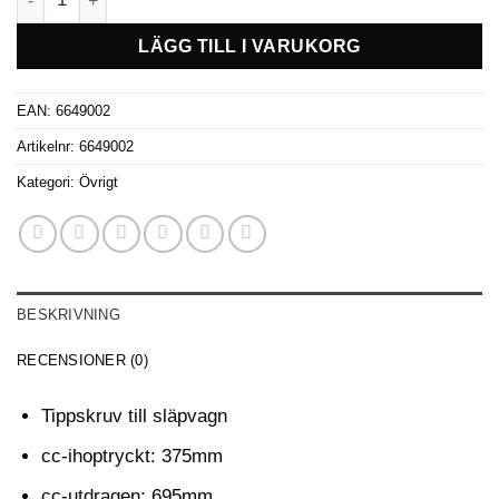
LÄGG TILL I VARUKORG
EAN:
6649002
Artikelnr:
6649002
Kategori:
Övrigt
BESKRIVNING
RECENSIONER (0)
Tippskruv till släpvagn
cc-ihoptryckt: 375mm
cc-utdragen: 695mm