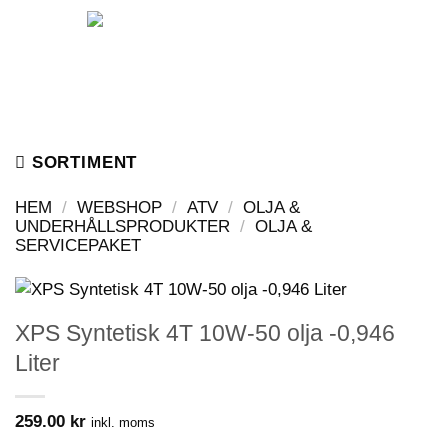
Skip
to
content
SORTIMENT
HEM
/
WEBSHOP
/
ATV
/
OLJA &
UNDERHÅLLSPRODUKTER
/
OLJA &
SERVICEPAKET
XPS Syntetisk 4T 10W-50 olja -0,946
Liter
259.00
kr
inkl. moms