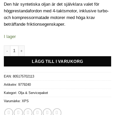
Den här syntetiska oljan är det självklara valet för
högprestandafordon med 4-taktsmotor, inklusive turbo-
och kompressormatade motorer med höga krav
beträffande friktionsegenskaper.
I lager
XPS Syntetisk 4T 10W-50 olja -0,946 Liter mängd
LÄGG TILL I VARUKORG
EAN:
805175702113
Artikelnr:
9779240
Kategori:
Olja & Servicepaket
Varumärke:
XPS