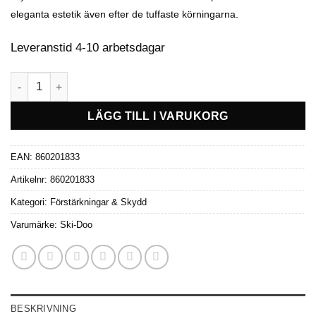
eleganta estetik även efter de tuffaste körningarna.
Leveranstid 4-10 arbetsdagar
Tunnelskydd 165" Ski-Doo mängd
LÄGG TILL I VARUKORG
EAN:
860201833
Artikelnr:
860201833
Kategori:
Förstärkningar & Skydd
Varumärke:
Ski-Doo
BESKRIVNING