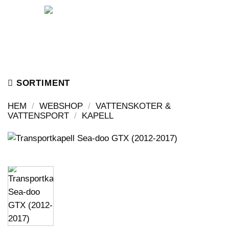
Skip
to
content
SORTIMENT
HEM
/
WEBSHOP
/
VATTENSKOTER &
VATTENSPORT
/
KAPELL