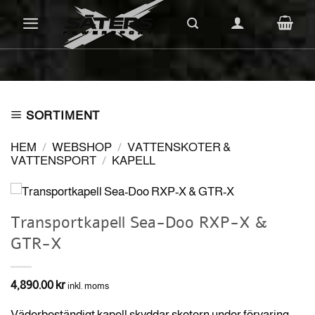
Skip
to
content
SORTIMENT
HEM
/
WEBSHOP
/
VATTENSKOTER &
VATTENSPORT
/
KAPELL
Transportkapell Sea-Doo RXP-X &
GTR-X
4,890.00
kr
inkl. moms
Väderbeständigt kapell skyddar skotern under förvaring