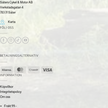
Säters Cykel & Motor AB
Verkstadsgatan 4
783 31 Säter
Karta
FÖLJ OSS
BETALNINGSALTERNATIV
Klarna
MasterCard
Swish
Visa
(SE)
INFORMATION
Köpvillkor
Integritetspolicy
Om oss
Frakt 99:-