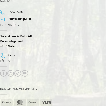
KONTAKT
0225-525 80
info@saterspw.se
HÄR FINNS VI
Säters Cykel & Motor AB
Verkstadsgatan 4
783 31 Säter
Karta
FÖLJ OSS
BETALNINGSALTERNATIV
Klarna
MasterCard
Swish
Visa