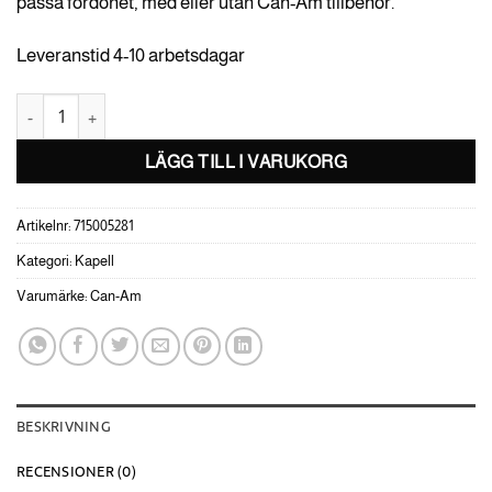
passa fordonet, med eller utan Can-Am tillbehör.
Leveranstid 4-10 arbetsdagar
Transportkapell -Maverick MAX mängd
LÄGG TILL I VARUKORG
Artikelnr:
715005281
Kategori:
Kapell
Varumärke:
Can-Am
BESKRIVNING
RECENSIONER (0)