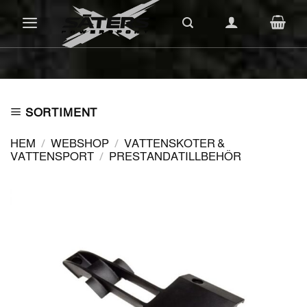
Skip
to
content
SORTIMENT
HEM
/
WEBSHOP
/
VATTENSKOTER &
VATTENSPORT
/
PRESTANDATILLBEHÖR