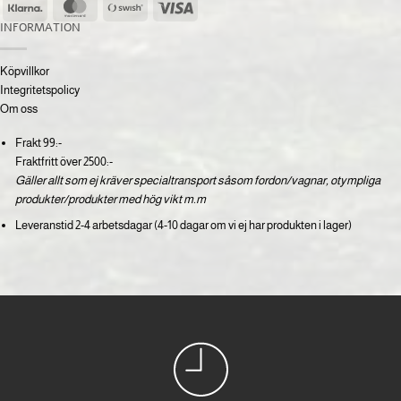
Klarna
MasterCard
Swish
Visa
(SE)
INFORMATION
Köpvillkor
Integritetspolicy
Om oss
Frakt 99:-
Fraktfritt över 2500:-
Gäller allt som ej kräver specialtransport såsom fordon/vagnar, otympliga
produkter/produkter med hög vikt m.m
Leveranstid 2-4 arbetsdagar (4-10 dagar om vi ej har produkten i lager)