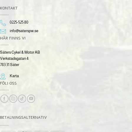
KONTAKT
0225-525 80
info@saterspw.se
HÄR FINNS VI
Säters Cykel & Motor AB
Verkstadsgatan 4
783 31 Säter
Karta
FÖLJ OSS
BETALNINGSALTERNATIV