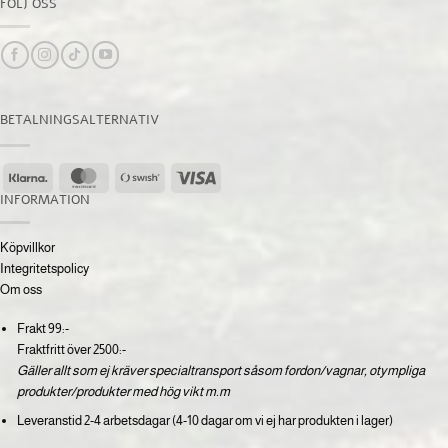
FÖLJ OSS
BETALNINGSALTERNATIV
Klarna
MasterCard
Swish
Visa
(SE)
INFORMATION
Köpvillkor
Integritetspolicy
Om oss
Frakt 99:-
Fraktfritt över 2500:-
Gäller allt som ej kräver specialtransport såsom fordon/vagnar, otympliga
produkter/produkter med hög vikt m.m
Leveranstid 2-4 arbetsdagar (4-10 dagar om vi ej har produkten i lager)