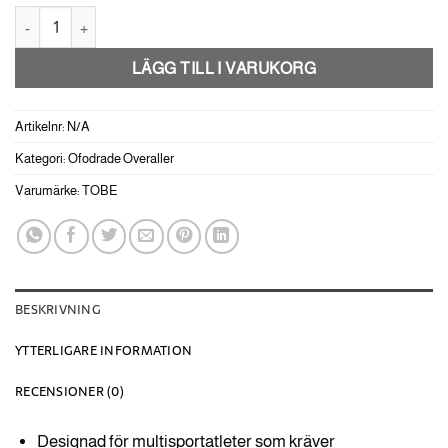
TOBE Vivid V3 Monosuit No Zip -Phantom mängd
LÄGG TILL I VARUKORG
Artikelnr:
N/A
Kategori:
Ofodrade Overaller
Varumärke:
TOBE
BESKRIVNING
YTTERLIGARE INFORMATION
RECENSIONER (0)
Designad för multisportatleter som kräver