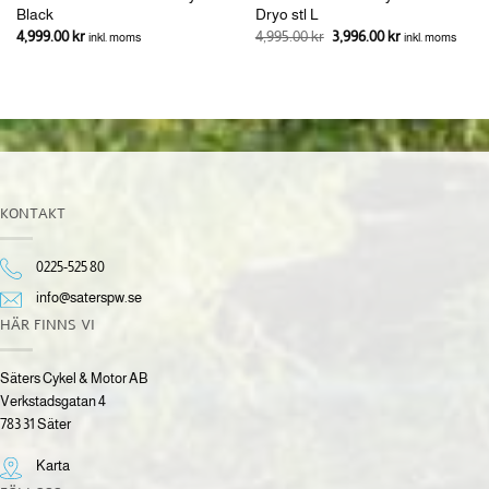
Black
Dryo stl L
Det
Det
4,999.00
kr
4,995.00
kr
3,996.00
kr
inkl. moms
inkl. moms
ursprungliga
nuvarande
priset
priset
var:
är:
4,995.00 kr.
3,996.00 kr.
KONTAKT
0225-525 80
info@saterspw.se
HÄR FINNS VI
Säters Cykel & Motor AB
Verkstadsgatan 4
783 31 Säter
Karta