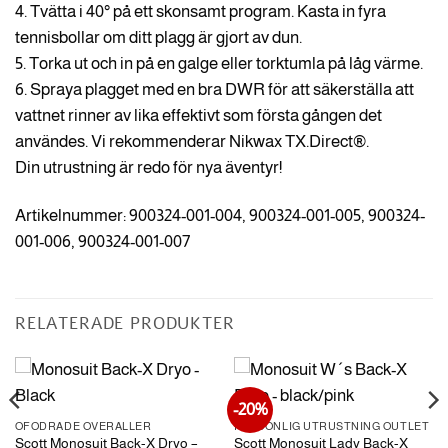
4. Tvätta i 40° på ett skonsamt program. Kasta in fyra
tennisbollar om ditt plagg är gjort av dun.
5. Torka ut och in på en galge eller torktumla på låg värme.
6. Spraya plagget med en bra DWR för att säkerställa att
vattnet rinner av lika effektivt som första gången det
användes. Vi rekommenderar Nikwax TX.Direct®.
Din utrustning är redo för nya äventyr!
Artikelnummer: 900324-001-004, 900324-001-005, 900324-
001-006, 900324-001-007
RELATERADE PRODUKTER
-20%
OFODRADE OVERALLER
PERSONLIG UTRUSTNING OUTLET
Scott Monosuit Back-X Dryo –
Scott Monosuit Lady Back-X