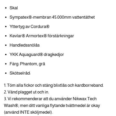
Skal
Sympatex®-membran 45.000mm vattentäthet
Yttertyg av Cordura®
Kevlar® Armortex® förstärkningar
Handledssnölås
YKK Aquaguard® dragkedjor
Färg: Phantom, grå
Skötselråd:
1. Töm alla fickor och stäng blixtlås och kardborreband.
2. Vänd plagget ut och in.
3. Vi rekommenderar att du använder Nikwax Tech
Wash®, men ditt vanliga flytande tvättmedel är okay
(använd INTE sköljmedel).