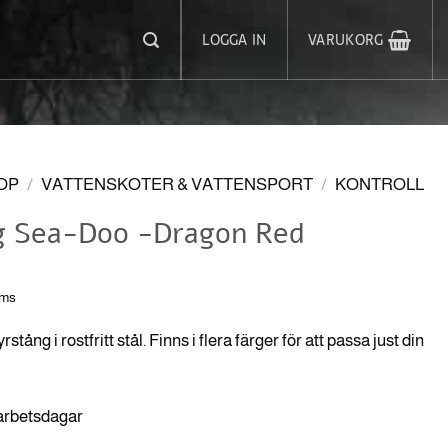
LOGGA IN
VARUKORG
OP
/
VATTENSKOTER & VATTENSPORT
/
KONTROLL
g Sea-Doo -Dragon Red
oms
stång i rostfritt stål. Finns i flera färger för att passa just din
 arbetsdagar