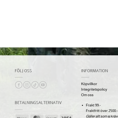
FÖLJ OSS
INFORMATION
Köpvillkor
Integritetspolicy
Om oss
BETALNINGSALTERNATIV
Frakt 99:-
Fraktfritt över 2500:-
Gäller allt som ej krä
Klarna
MasterCard
Swish
Visa