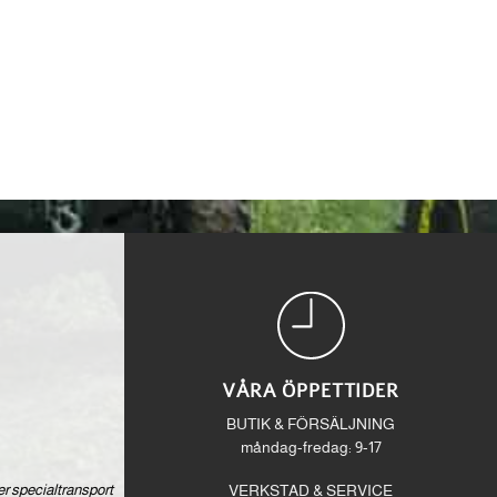
VÅRA ÖPPETTIDER
BUTIK & FÖRSÄLJNING
måndag-fredag: 9-17
ver specialtransport
VERKSTAD & SERVICE