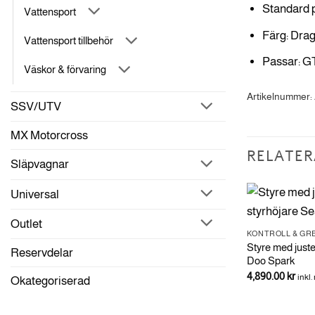
Standard 
Vattensport
Färg: Dra
Vattensport tillbehör
Passar: GT
Väskor & förvaring
Artikelnummer:
SSV/UTV
MX Motorcross
RELATER
Släpvagnar
Universal
Outlet
KONTROLL & GR
Styre med juste
Reservdelar
Doo Spark
4,890.00
kr
inkl
Okategoriserad