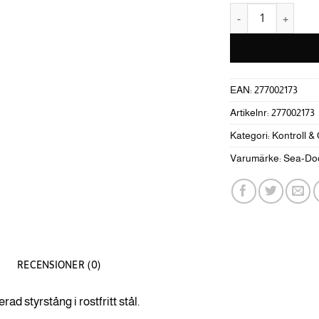
Styrstång Sea-Doo
EAN:
277002173
Artikelnr:
277002173
Kategori:
Kontroll &
Varumärke:
Sea-Do
RECENSIONER (0)
rad styrstång i rostfritt stål.