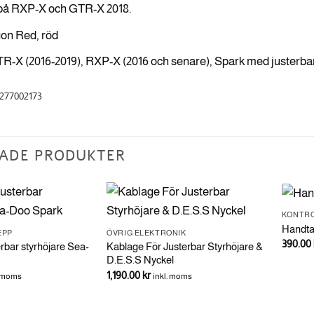
på RXP-X och GTR-X 2018.
gon Red, röd
R-X (2016-2019), RXP-X (2016 och senare), Spark med justerbar
 277002173
ADE PRODUKTER
KONTRO
Handta
EPP
ÖVRIG ELEKTRONIK
390.00
rbar styrhöjare Sea-
Kablage För Justerbar Styrhöjare &
D.E.S.S Nyckel
1,190.00
kr
. moms
inkl. moms