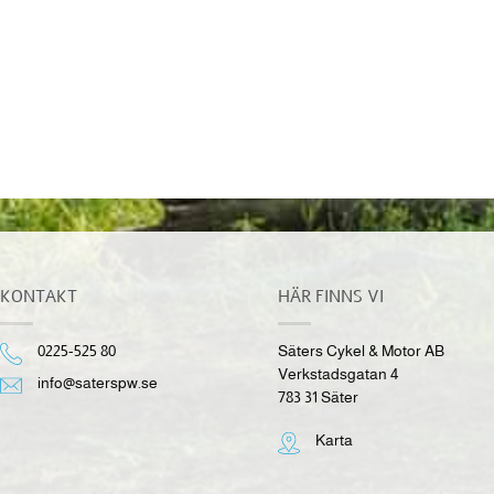
KONTROLL & GREPP
Sea-Doo Komforthandtag Vänster
289.00
kr
inkl. moms
KONTAKT
HÄR FINNS VI
0225-525 80
Säters Cykel & Motor AB
Verkstadsgatan 4
info@saterspw.se
783 31 Säter
Karta