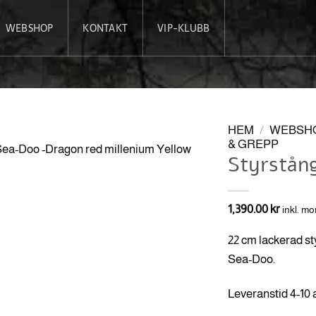
WEBSHOP
KONTAKT
VIP-KLUBB
HEM
/
WEBSH
& GREPP
Styrstån
1,390.00
kr
inkl. m
22 cm lackerad styr
Sea-Doo.
Leveranstid 4-10