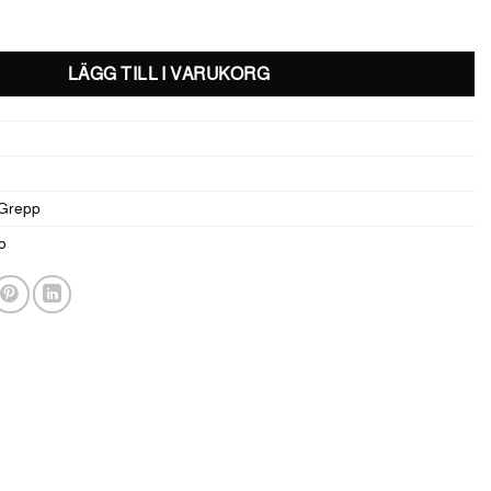
 -Dragon Red mängd
LÄGG TILL I VARUKORG
 Grepp
o