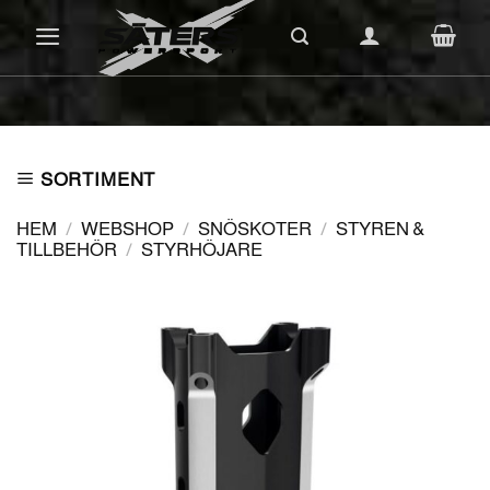
Skip
to
content
SORTIMENT
HEM
/
WEBSHOP
/
SNÖSKOTER
/
STYREN &
TILLBEHÖR
/
STYRHÖJARE