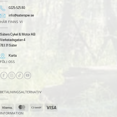
0225-525 80
info@saterspw.se
HÄR FINNS VI
Säters Cykel & Motor AB
Verkstadsgatan 4
783 31 Säter
Karta
FÖLJ OSS
BETALNINGSALTERNATIV
Klarna
MasterCard
Swish
Visa
(SE)
INFORMATION