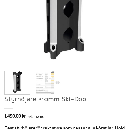
Styrhöjare 210mm Ski-Doo
1,490.00
kr
inkl. moms
Fast styrhöjare för rakt styre som passar alla körstilar. Höjd