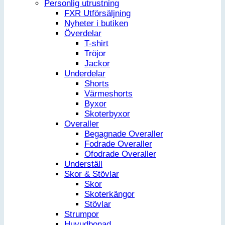
Personlig utrustning
FXR Utförsäljning
Nyheter i butiken
Överdelar
T-shirt
Tröjor
Jackor
Underdelar
Shorts
Värmeshorts
Byxor
Skoterbyxor
Overaller
Begagnade Overaller
Fodrade Overaller
Ofodrade Overaller
Underställ
Skor & Stövlar
Skor
Skoterkängor
Stövlar
Strumpor
Huvudbonad