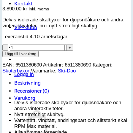
Kontakt
3,890.00
kr
inkl. moms
Delvis isolerade skalbyxor för djupsnöåkare och andra
vinteraktiviteter. nu i nytt stretchigt skaltyg.
VIP-klubb
Leveranstid 4-10 arbetsdagar
Sök
Squadron
efter:
Flex
Lägg till i varukorg
Highpants
EAN:
6511380690
Artikelnr:
6511380690
Kategori:
dam
Skoterbyxor
Varumärke:
Ski-Doo
-
Logga in
M
Beskrivning
mängd
Recensioner (0)
Varukorg
Delvis isolerade skalbyxor för djupsnöåkare och
andra vinteraktiviteter.
Nytt stretchigt skaltyg.
Vattentätt, vindtätt, andningsbart och slitstarkt skal
RPM Max material.
Alla sömmar förseglade