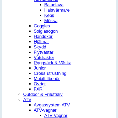
Balaclava
Halsvärmare
Keps
Mössa
Goggles
Solglasögon
Handskar
Hjälmar
Skydd
Flytvästar
Våtdräkter
Ryggsäck & Väska
Junior
Cross utrustning
Mobiltillbehör
Övrigt
FXR
Outdoor & Friluftsliv
ATV
Avgassystem ATV
ATV-vagnar
ATV-Vagnar