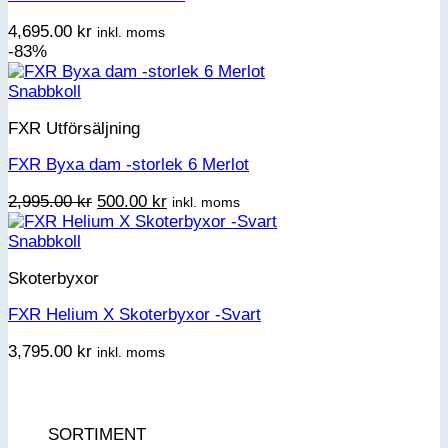
4,695.00
kr
inkl. moms
-83%
Snabbkoll
FXR Utförsäljning
FXR Byxa dam -storlek 6 Merlot
Det
Det
2,995.00
kr
500.00
kr
inkl. moms
ursprungliga
nuvarande
priset
priset
Snabbkoll
var:
är:
Skoterbyxor
2,995.00 kr.
500.00 kr.
FXR Helium X Skoterbyxor -Svart
3,795.00
kr
inkl. moms
SORTIMENT