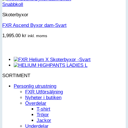
Snabbkoll
Skoterbyxor
FXR Ascend Byxor dam-Svart
1,995.00
kr
inkl. moms
SORTIMENT
Personlig utrustning
FXR Utförsäljning
Nyheter i butiken
Överdelar
T-shirt
Tröjor
Jackor
Underdelar