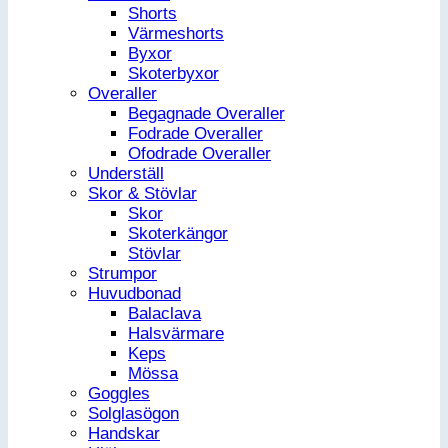
Shorts
Värmeshorts
Byxor
Skoterbyxor
Overaller
Begagnade Overaller
Fodrade Overaller
Ofodrade Overaller
Underställ
Skor & Stövlar
Skor
Skoterkängor
Stövlar
Strumpor
Huvudbonad
Balaclava
Halsvärmare
Keps
Mössa
Goggles
Solglasögon
Handskar