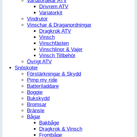
Variatordelar ATV
Drivrem ATV
Variatorkit
Vindrutor
Vinschar & Draganordningar
Dragkrok ATV
Vinsch
Vinschfästen
Vinschlinor & Vajer
Vinsch Tillbehör
Övrigt ATV
Snöskoter
Förstärkningar & Skydd
Pimp my ride
Batteriladdare
Boggie
Bukskydd
Bromsar
Bränsle
Bågar
Bakbåge
Dragkrok & Vinsch
Frontbåge