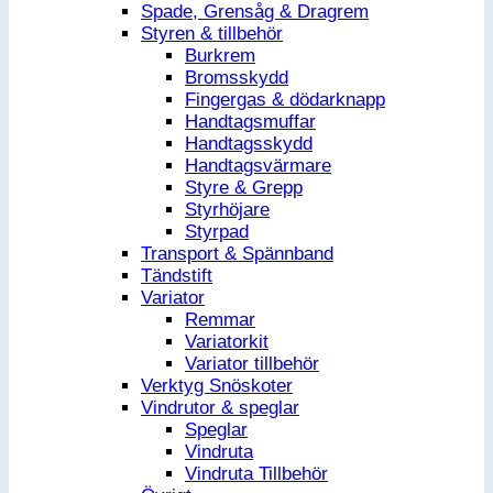
Spade, Grensåg & Dragrem
Styren & tillbehör
Burkrem
Bromsskydd
Fingergas & dödarknapp
Handtagsmuffar
Handtagsskydd
Handtagsvärmare
Styre & Grepp
Styrhöjare
Styrpad
Transport & Spännband
Tändstift
Variator
Remmar
Variatorkit
Variator tillbehör
Verktyg Snöskoter
Vindrutor & speglar
Speglar
Vindruta
Vindruta Tillbehör