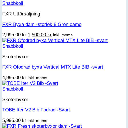
Snabbkoll
FXR Utförsäljning
FXR Byxa dam -storlek 8 Grön camo
Det
Det
2,995.00
kr
1,500.00
kr
inkl. moms
ursprungliga
nuvarande
priset
priset
Snabbkoll
var:
är:
Skoterbyxor
2,995.00 kr.
1,500.00 kr.
FXR Ofodrad byxa Vertical MTX Lite BIB -svart
4,995.00
kr
inkl. moms
Snabbkoll
Skoterbyxor
TOBE Iter V2 Bib Fodrad -Svart
5,995.00
kr
inkl. moms