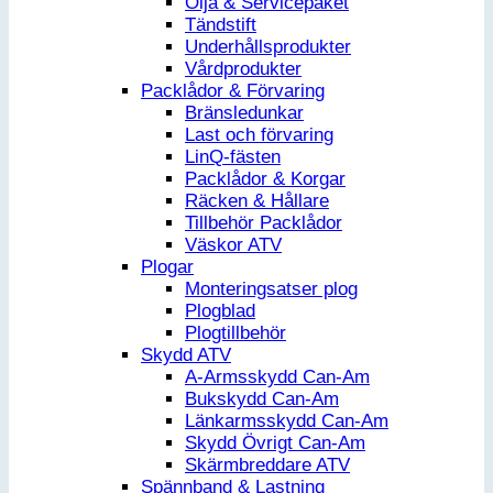
Olja & Servicepaket
Tändstift
Underhållsprodukter
Vårdprodukter
Packlådor & Förvaring
Bränsledunkar
Last och förvaring
LinQ-fästen
Packlådor & Korgar
Räcken & Hållare
Tillbehör Packlådor
Väskor ATV
Plogar
Monteringsatser plog
Plogblad
Plogtillbehör
Skydd ATV
A-Armsskydd Can-Am
Bukskydd Can-Am
Länkarmsskydd Can-Am
Skydd Övrigt Can-Am
Skärmbreddare ATV
Spännband & Lastning