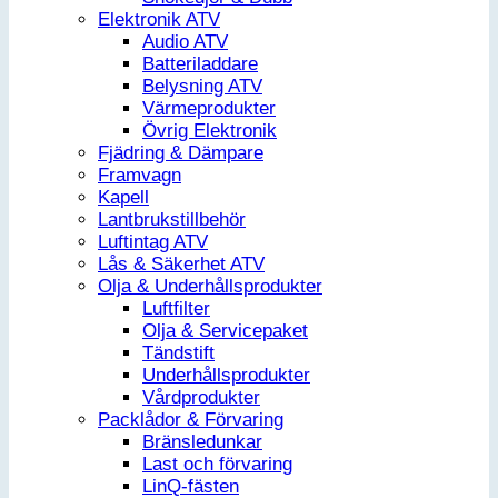
Elektronik ATV
Audio ATV
Batteriladdare
Belysning ATV
Värmeprodukter
Övrig Elektronik
Fjädring & Dämpare
Framvagn
Kapell
Lantbrukstillbehör
Luftintag ATV
Lås & Säkerhet ATV
Olja & Underhållsprodukter
Luftfilter
Olja & Servicepaket
Tändstift
Underhållsprodukter
Vårdprodukter
Packlådor & Förvaring
Bränsledunkar
Last och förvaring
LinQ-fästen