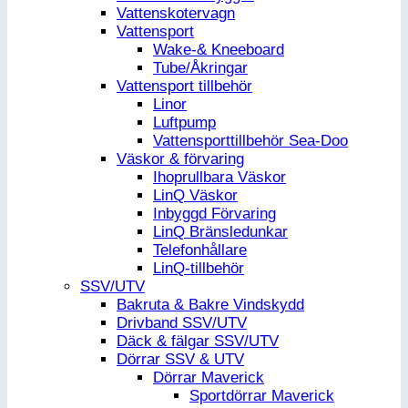
Vattenskotervagn
Vattensport
Wake-& Kneeboard
Tube/Åkringar
Vattensport tillbehör
Linor
Luftpump
Vattensporttillbehör Sea-Doo
Väskor & förvaring
Ihoprullbara Väskor
LinQ Väskor
Inbyggd Förvaring
LinQ Bränsledunkar
Telefonhållare
LinQ-tillbehör
SSV/UTV
Bakruta & Bakre Vindskydd
Drivband SSV/UTV
Däck & fälgar SSV/UTV
Dörrar SSV & UTV
Dörrar Maverick
Sportdörrar Maverick