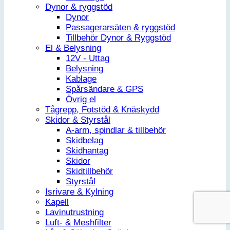
Dynor & ryggstöd
Dynor
Passagerarsäten & ryggstöd
Tillbehör Dynor & Ryggstöd
El & Belysning
12V - Uttag
Belysning
Kablage
Spårsändare & GPS
Övrig el
Tågrepp, Fotstöd & Knäskydd
Skidor & Styrstål
A-arm, spindlar & tillbehör
Skidbelag
Skidhantag
Skidor
Skidtillbehör
Styrstål
Isrivare & Kylning
Kapell
Lavinutrustning
Luft- & Meshfilter