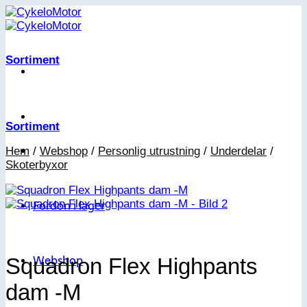
Skip
to
content
Sortiment
Sortiment
Hem
/
Webshop
/
Personlig utrustning
/
Underdelar
/
Skoterbyxor
Fordon i lager
Webshop
Squadron Flex Highpants
dam -M