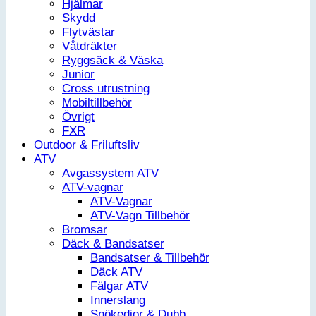
Hjälmar
Skydd
Flytvästar
Våtdräkter
Ryggsäck & Väska
Junior
Cross utrustning
Mobiltillbehör
Övrigt
FXR
Outdoor & Friluftsliv
ATV
Avgassystem ATV
ATV-vagnar
ATV-Vagnar
ATV-Vagn Tillbehör
Bromsar
Däck & Bandsatser
Bandsatser & Tillbehör
Däck ATV
Fälgar ATV
Innerslang
Snökedjor & Dubb