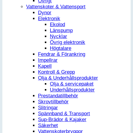
Övrigt
Vattenskoter & Vattensport
Dynor
Elektronik
Ekolod
Länspump
Nycklar
Övrig elektronik
Högtalare
Fendrar & Förankring
Impellrar
Kapell
Kontroll & Grepp
Olja & Underhållsprodukter
Olja & servicepaket
Underhållsprodukter
Prestandatillbehör
Skrovtillbehör
Slitringar
Spännband & Transport
Sup-Brädor & Kajaker
Säkerhet
Vattenskoterbryggor