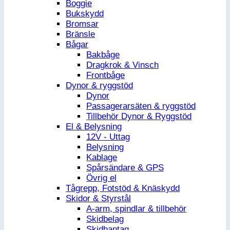
Boggie
Bukskydd
Bromsar
Bränsle
Bågar
Bakbåge
Dragkrok & Vinsch
Frontbåge
Dynor & ryggstöd
Dynor
Passagerarsäten & ryggstöd
Tillbehör Dynor & Ryggstöd
El & Belysning
12V - Uttag
Belysning
Kablage
Spårsändare & GPS
Övrig el
Tågrepp, Fotstöd & Knäskydd
Skidor & Styrstål
A-arm, spindlar & tillbehör
Skidbelag
Skidhantag