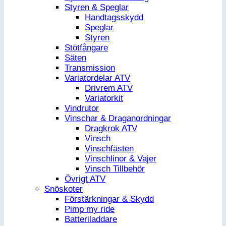
Styren & Speglar
Handtagsskydd
Speglar
Styren
Stötfångare
Säten
Transmission
Variatordelar ATV
Drivrem ATV
Variatorkit
Vindrutor
Vinschar & Draganordningar
Dragkrok ATV
Vinsch
Vinschfästen
Vinschlinor & Vajer
Vinsch Tillbehör
Övrigt ATV
Snöskoter
Förstärkningar & Skydd
Pimp my ride
Batteriladdare