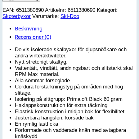
Highpants
EAN:
6511380690
Artikelnr:
6511380690
Kategori:
dam
Skoterbyxor
Varumärke:
Ski-Doo
-
M
Beskrivning
mängd
Recensioner (0)
Delvis isolerade skalbyxor för djupsnöåkare och
andra vinteraktiviteter.
Nytt stretchigt skaltyg.
Vattentätt, vindtätt, andningsbart och slitstarkt skal
RPM Max material.
Alla sömmar förseglade
Cordura förstärkningstyg på områden med hög
slitage.
Isolering på sittgrupp: Primaloft Black 60 gram
Haklappskonstruktion för extra täckning
Elastisk konstruktion i midjan bak för flexibilitet
Justerbara hängslen, korsade bak
En rymlig lastficka
Förformade och vadderade knän med avtagbara
knäskydd