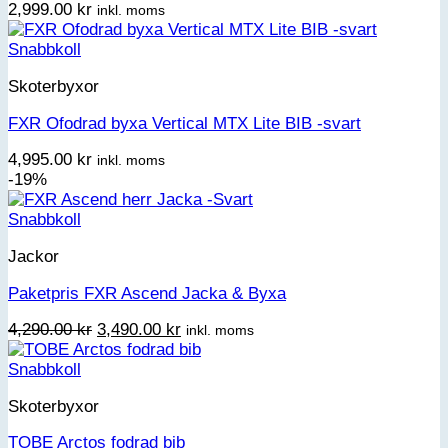
2,999.00
kr
inkl. moms
Snabbkoll
Skoterbyxor
FXR Ofodrad byxa Vertical MTX Lite BIB -svart
4,995.00
kr
inkl. moms
-19%
Snabbkoll
Jackor
Paketpris FXR Ascend Jacka & Byxa
Det
Det
4,290.00
kr
3,490.00
kr
inkl. moms
ursprungliga
nuvarande
priset
priset
Snabbkoll
var:
är:
Skoterbyxor
4,290.00 kr.
3,490.00 kr.
TOBE Arctos fodrad bib