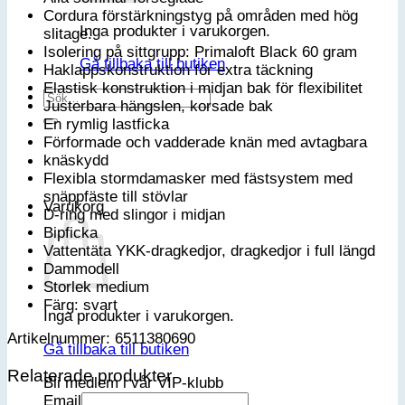
Cordura förstärkningstyg på områden med hög
Inga produkter i varukorgen.
slitage.
Isolering på sittgrupp: Primaloft Black 60 gram
Gå tillbaka till butiken
Haklappskonstruktion för extra täckning
Elastisk konstruktion i midjan bak för flexibilitet
Sök
Justerbara hängslen, korsade bak
efter:
En rymlig lastficka
Förformade och vadderade knän med avtagbara
knäskydd
Flexibla stormdamasker med fästsystem med
snäppfäste till stövlar
Varukorg
D-ring med slingor i midjan
Bipficka
Vattentäta YKK-dragkedjor, dragkedjor i full längd
Dammodell
Storlek medium
Färg: svart
Inga produkter i varukorgen.
Artikelnummer: 6511380690
Gå tillbaka till butiken
Relaterade produkter
Bli medlem i vår VIP-klubb
Email