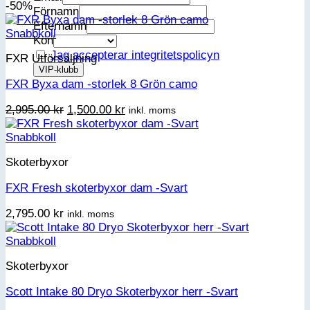
-50%
Förnamn
Efternamn
Snabbkoll
Kön
Jag accepterar integritetspolicyn
FXR Utförsäljning
FXR Byxa dam -storlek 8 Grön camo
Det
Det
2,995.00
kr
1,500.00
kr
inkl. moms
ursprungliga
nuvarande
priset
priset
Snabbkoll
var:
är:
Skoterbyxor
2,995.00 kr.
1,500.00 kr.
FXR Fresh skoterbyxor dam -Svart
2,795.00
kr
inkl. moms
Snabbkoll
Skoterbyxor
Scott Intake 80 Dryo Skoterbyxor herr -Svart