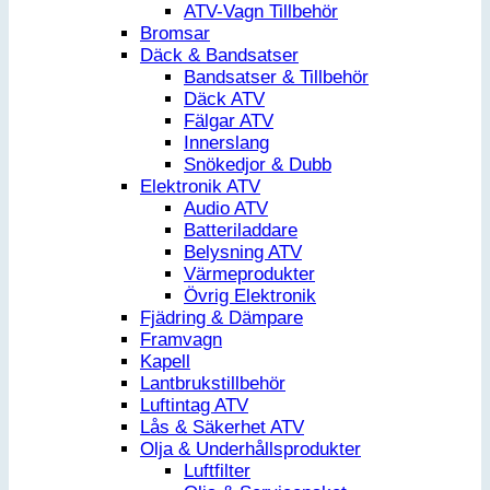
ATV-Vagn Tillbehör
Bromsar
Däck & Bandsatser
Bandsatser & Tillbehör
Däck ATV
Fälgar ATV
Innerslang
Snökedjor & Dubb
Elektronik ATV
Audio ATV
Batteriladdare
Belysning ATV
Värmeprodukter
Övrig Elektronik
Fjädring & Dämpare
Framvagn
Kapell
Lantbrukstillbehör
Luftintag ATV
Lås & Säkerhet ATV
Olja & Underhållsprodukter
Luftfilter