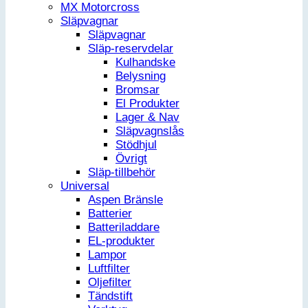
MX Motorcross
Släpvagnar
Släpvagnar
Släp-reservdelar
Kulhandske
Belysning
Bromsar
El Produkter
Lager & Nav
Släpvagnslås
Stödhjul
Övrigt
Släp-tillbehör
Universal
Aspen Bränsle
Batterier
Batteriladdare
EL-produkter
Lampor
Luftfilter
Oljefilter
Tändstift