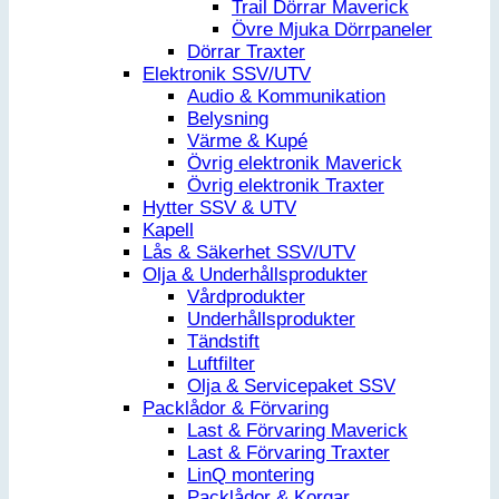
Trail Dörrar Maverick
Övre Mjuka Dörrpaneler
Dörrar Traxter
Elektronik SSV/UTV
Audio & Kommunikation
Belysning
Värme & Kupé
Övrig elektronik Maverick
Övrig elektronik Traxter
Hytter SSV & UTV
Kapell
Lås & Säkerhet SSV/UTV
Olja & Underhållsprodukter
Vårdprodukter
Underhållsprodukter
Tändstift
Luftfilter
Olja & Servicepaket SSV
Packlådor & Förvaring
Last & Förvaring Maverick
Last & Förvaring Traxter
LinQ montering
Packlådor & Korgar