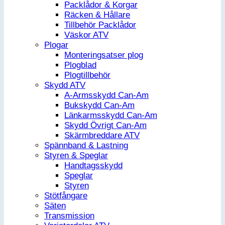
Packlådor & Korgar
Räcken & Hållare
Tillbehör Packlådor
Väskor ATV
Plogar
Monteringsatser plog
Plogblad
Plogtillbehör
Skydd ATV
A-Armsskydd Can-Am
Bukskydd Can-Am
Länkarmsskydd Can-Am
Skydd Övrigt Can-Am
Skärmbreddare ATV
Spännband & Lastning
Styren & Speglar
Handtagsskydd
Speglar
Styren
Stötfångare
Säten
Transmission