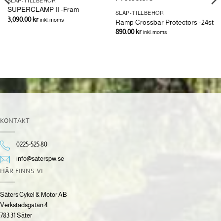
SLÄP-TILLBEHÖR
SUPERCLAMP II -Fram
SLÄP-TILLBEHÖR
3,090.00
kr
inkl. moms
Ramp Crossbar Protectors -24st
890.00
kr
inkl. moms
KONTAKT
0225-525 80
info@saterspw.se
HÄR FINNS VI
Säters Cykel & Motor AB
Verkstadsgatan 4
783 31 Säter