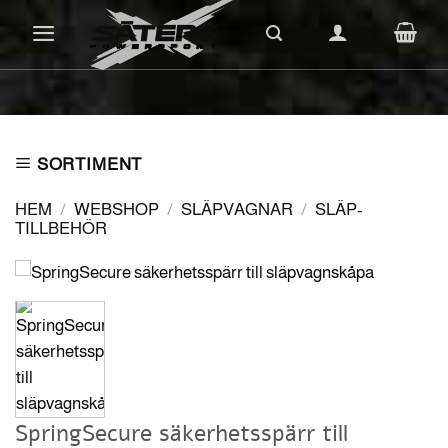
Skip
to
content
SORTIMENT
HEM
/
WEBSHOP
/
SLÄPVAGNAR
/
SLÄP-
TILLBEHÖR
SpringSecure säkerhetsspärr till