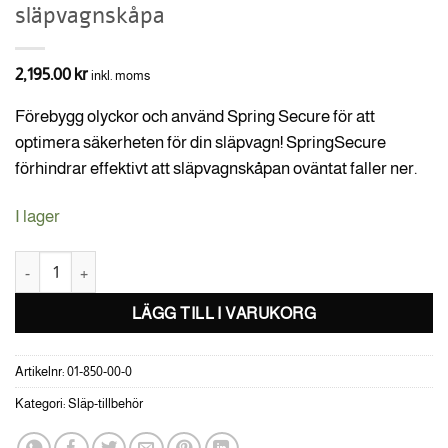
släpvagnskåpa
2,195.00
kr
inkl. moms
Förebygg olyckor och använd Spring Secure för att
optimera säkerheten för din släpvagn! SpringSecure
förhindrar effektivt att släpvagnskåpan oväntat faller ner.
I lager
SpringSecure säkerhetsspärr till släpvagnskåpa mängd
LÄGG TILL I VARUKORG
Artikelnr:
01-850-00-0
Kategori:
Släp-tillbehör