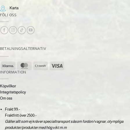
Karta
FÖLJ OSS
BETALNINGSALTERNATIV
Klarna
MasterCard
Swish
Visa
(SE)
INFORMATION
Köpvillkor
Integritetspolicy
Om oss
Frakt 99:-
Fraktfritt över 2500:-
Gäller allt som ej kräver specialtransport såsom fordon/vagnar, otympliga
produkter/produkter med hög vikt m.m