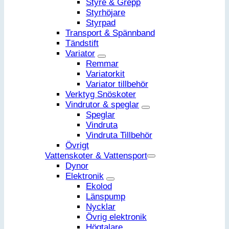
Styre & Grepp
Styrhöjare
Styrpad
Transport & Spännband
Tändstift
Variator
Remmar
Variatorkit
Variator tillbehör
Verktyg Snöskoter
Vindrutor & speglar
Speglar
Vindruta
Vindruta Tillbehör
Övrigt
Vattenskoter & Vattensport
Dynor
Elektronik
Ekolod
Länspump
Nycklar
Övrig elektronik
Högtalare