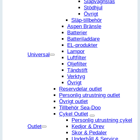
Släpvagnslås
Stödhjul
Övrigt
Släp-tillbehör
Aspen Bränsle
Batterier
Batteriladdare
EL-produkter
Lampor
Universal
Luftfilter
Oljefilter
Tändstift
Verktyg
Övrigt
Reservdelar outlet
Personlig utrustning outlet
Övrigt outlet
Tillbehör Sea-Doo
Cykel Outlet
Personlig utrustning cykel
Outlet
Kedjor & Drev
Skor & Pedaler
Underhåll & Service