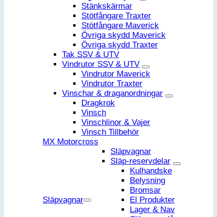
Stänkskärmar
Stötfångare Traxter
Stötfångare Maverick
Övriga skydd Maverick
Övriga skydd Traxter
Tak SSV & UTV
Vindrutor SSV & UTV
Vindrutor Maverick
Vindrutor Traxter
Vinschar & draganordningar
Dragkrok
Vinsch
Vinschlinor & Vajer
Vinsch Tillbehör
MX Motorcross
Släpvagnar
Släp-reservdelar
Kulhandske
Belysning
Bromsar
Släpvagnar
El Produkter
Lager & Nav