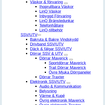
Väskor & förvaring
Ihoprullbara Väskor
LinQ Väskor
Inbyggd Förvaring
LinQ Bränsledunkar
Telefonhållare
LinQ-tillbehör
SSV/UTV
Bakruta & Bakre Vindskydd
Drivband SSV/UTV
Däck & fälgar SSV/UTV
Dörrar SSV & UTV
Dörrar Maverick
Sportdörrar Maverick
Trail Dörrar Maverick
Övre Mjuka Dörrpaneler
Dörrar Traxter
Elektronik SSV/UTV
Audio & Kommunikation
Belysning
Värme & Kupé
Övrig elektronik Maverick