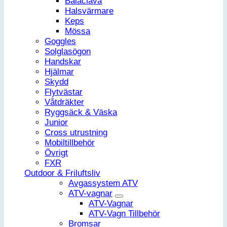
Balaclava
Halsvärmare
Keps
Mössa
Goggles
Solglasögon
Handskar
Hjälmar
Skydd
Flytvästar
Våtdräkter
Ryggsäck & Väska
Junior
Cross utrustning
Mobiltillbehör
Övrigt
FXR
Outdoor & Friluftsliv
Avgassystem ATV
ATV-vagnar
ATV-Vagnar
ATV-Vagn Tillbehör
Bromsar