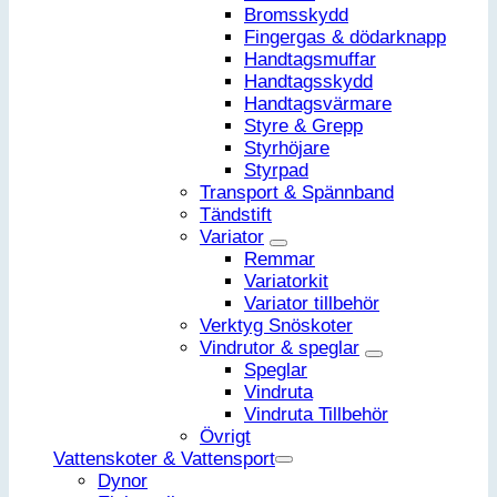
Bromsskydd
Fingergas & dödarknapp
Handtagsmuffar
Handtagsskydd
Handtagsvärmare
Styre & Grepp
Styrhöjare
Styrpad
Transport & Spännband
Tändstift
Variator
Remmar
Variatorkit
Variator tillbehör
Verktyg Snöskoter
Vindrutor & speglar
Speglar
Vindruta
Vindruta Tillbehör
Övrigt
Vattenskoter & Vattensport
Dynor