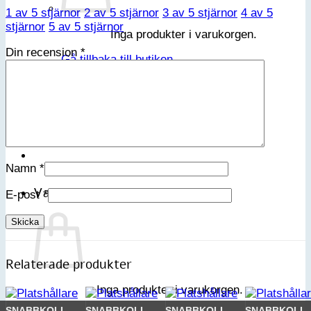
1 av 5 stjärnor
2 av 5 stjärnor
3 av 5 stjärnor
4 av 5
stjärnor
5 av 5 stjärnor
Inga produkter i varukorgen.
Din recension
*
Gå tillbaka till butiken
Sök
efter:
Namn
*
Varukorg
E-post
*
Relaterade produkter
Inga produkter i varukorgen.
SNABBKOLL
SNABBKOLL
SNABBKOLL
SNABBKOLL