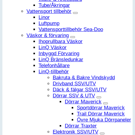
Tube/Åkringar
Vattensport tillbehör
Linor
Luftpump
Vattensporttillbehör Sea-Doo
Väskor & förvaring
Ihoprullbara Väskor
LinQ Väskor
Inbyggd Förvaring
LinQ Bränsledunkar
Telefonhållare
LinQ-tillbehör
Bakruta & Bakre Vindskydd
Drivband SSV/UTV
Däck & fälgar SSV/UTV
Dörrar SSV & UTV
Dörrar Maverick
Sportdörrar Maverick
Trail Dörrar Maverick
Övre Mjuka Dörrpaneler
Dörrar Traxter
Elektronik SSV/UTV