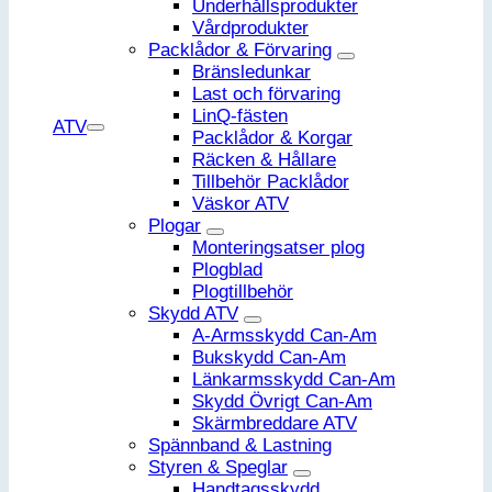
Underhållsprodukter
Vårdprodukter
Packlådor & Förvaring
Bränsledunkar
Last och förvaring
LinQ-fästen
ATV
Packlådor & Korgar
Räcken & Hållare
Tillbehör Packlådor
Väskor ATV
Plogar
Monteringsatser plog
Plogblad
Plogtillbehör
Skydd ATV
A-Armsskydd Can-Am
Bukskydd Can-Am
Länkarmsskydd Can-Am
Skydd Övrigt Can-Am
Skärmbreddare ATV
Spännband & Lastning
Styren & Speglar
Handtagsskydd