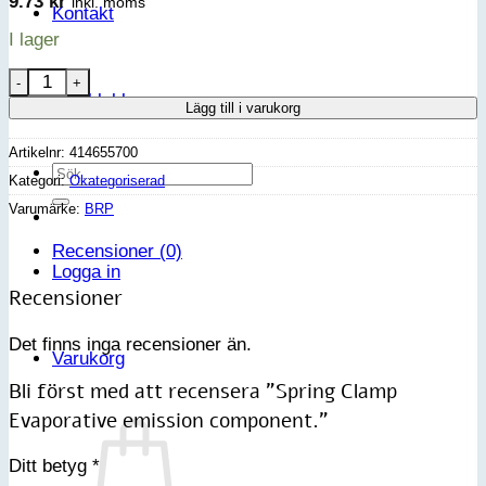
9.73
kr
inkl. moms
Kontakt
I lager
Spring Clamp Evaporative emission component. mängd
VIP-klubb
Lägg till i varukorg
Artikelnr:
414655700
Sök
Kategori:
Okategoriserad
efter:
Varumärke:
BRP
Recensioner (0)
Logga in
Recensioner
Det finns inga recensioner än.
Varukorg
Bli först med att recensera ”Spring Clamp
Evaporative emission component.”
Ditt betyg
*