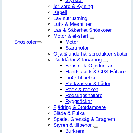
Styrstål
Isrivare & Kylning
Kapell
Lavinutrustning
Luft- & Meshfilter
Lås & Säkerhet Snöskoter
Motor & el-start
Snöskoter
Motor
Startmotor
Olja & underhållsprodukter skoter
Packlådor & förvaring
Bensin- & Oljedunkar
Handskfack & GPS Hållare
LinQ Tillbehör
Packväskor & Lådor
Rack & räcken
Redskapshållare
Ryggsäckar
Fjädring & Stötdämpare
Släde & Pulka
Spade, Grensåg & Dragrem
Styren & tillbehör
Burkrem