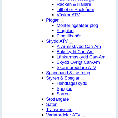
Räcken & Hållare
Tillbehör Packlådor
Väskor ATV
Plogar
Monteringsatser plog
Plogblad
Plogtillbehör
Skydd ATV
A-Armsskydd Can-Am
Bukskydd Can-Am
Länkarmsskydd Can-Am
Skydd Övrigt Can-Am
Skärmbreddare ATV
Spännband & Lastning
Styren & Speglar
Handtagsskydd
Speglar
Styren
Stötfångare
Säten
Transmission
Variatordelar ATV