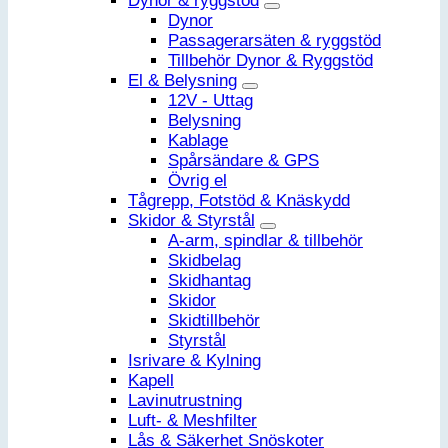
Dynor & ryggstöd
Dynor
Passagerarsäten & ryggstöd
Tillbehör Dynor & Ryggstöd
El & Belysning
12V - Uttag
Belysning
Kablage
Spårsändare & GPS
Övrig el
Tågrepp, Fotstöd & Knäskydd
Skidor & Styrstål
A-arm, spindlar & tillbehör
Skidbelag
Skidhantag
Skidor
Skidtillbehör
Styrstål
Isrivare & Kylning
Kapell
Lavinutrustning
Luft- & Meshfilter
Lås & Säkerhet Snöskoter