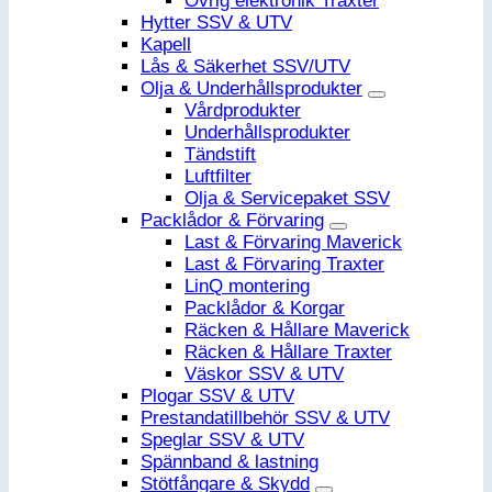
Övrig elektronik Traxter
Hytter SSV & UTV
Kapell
Lås & Säkerhet SSV/UTV
Olja & Underhållsprodukter
Vårdprodukter
Underhållsprodukter
Tändstift
Luftfilter
Olja & Servicepaket SSV
Packlådor & Förvaring
Last & Förvaring Maverick
Last & Förvaring Traxter
LinQ montering
Packlådor & Korgar
Räcken & Hållare Maverick
Räcken & Hållare Traxter
Väskor SSV & UTV
Plogar SSV & UTV
Prestandatillbehör SSV & UTV
Speglar SSV & UTV
Spännband & lastning
Stötfångare & Skydd