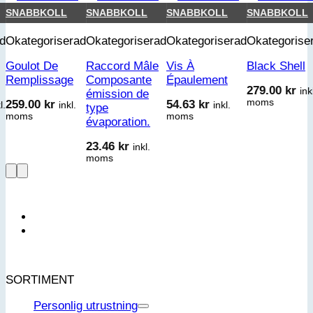
SNABBKOLL
SNABBKOLL
SNABBKOLL
SNABBKOLL
d
Okategoriserad
Okategoriserad
Okategoriserad
Okategorise
Goulot De
Raccord Mâle
Vis À
Black Shell
Remplissage
Composante
Épaulement
279.00
kr
ink
émission de
moms
259.00
kr
54.63
kr
l.
inkl.
inkl.
type
moms
moms
évaporation.
23.46
kr
inkl.
moms
SORTIMENT
Personlig utrustning