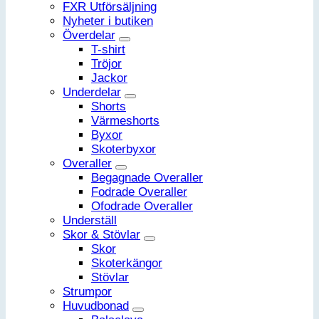
FXR Utförsäljning
Nyheter i butiken
Överdelar
T-shirt
Tröjor
Jackor
Underdelar
Shorts
Värmeshorts
Byxor
Skoterbyxor
Overaller
Begagnade Overaller
Fodrade Overaller
Ofodrade Overaller
Underställ
Skor & Stövlar
Skor
Skoterkängor
Stövlar
Strumpor
Huvudbonad