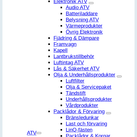
Elektronik ATV
Audio ATV
Batteriladdare
Belysning ATV
Värmeprodukter
Övrig Elektronik
Fjädring & Dämpare
Framvagn
Kapell
Lantbrukstillbehör
Luftintag ATV
Lås & Säkerhet ATV
Olja & Underhållsprodukter
Luftfilter
Olja & Servicepaket
Tändstift
Underhållsprodukter
Vårdprodukter
Packlådor & Förvaring
Bränsledunkar
Last och förvaring
LinQ-fästen
ATV
Packlådor & Korgar