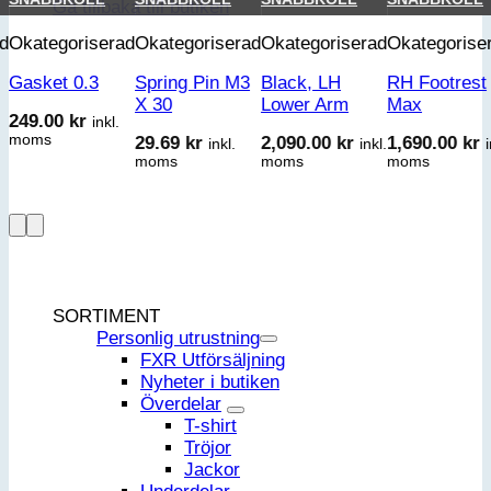
Gå tillbaka till butiken
d
Okategoriserad
Okategoriserad
Okategoriserad
Okategorise
Gasket 0.3
Spring Pin M3
Black, LH
RH Footrest
X 30
Lower Arm
Max
249.00
kr
inkl.
moms
29.69
kr
2,090.00
kr
1,690.00
kr
inkl.
inkl.
i
moms
moms
moms
SORTIMENT
Personlig utrustning
FXR Utförsäljning
Nyheter i butiken
Överdelar
T-shirt
Tröjor
Jackor