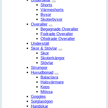
Underdelar
Shorts
Värmeshorts
Byxor
Skoterbyxor
Overaller
Begagnade Overaller
Fodrade Overaller
Ofodrade Overaller
Underställ
Skor & Stövlar
Skor
Skoterkängor
Stövlar
Strumpor
Huvudbonad
Balaclava
Halsvärmare
Keps
Mössa
Goggles
Solglasögon
Handskar