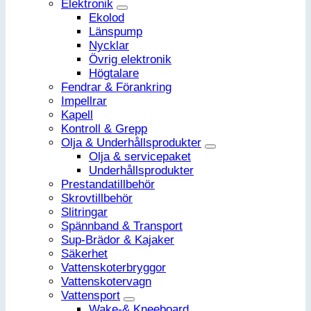
Elektronik
Ekolod
Länspump
Nycklar
Övrig elektronik
Högtalare
Fendrar & Förankring
Impellrar
Kapell
Kontroll & Grepp
Olja & Underhållsprodukter
Olja & servicepaket
Underhållsprodukter
Prestandatillbehör
Skrovtillbehör
Slitringar
Spännband & Transport
Sup-Brädor & Kajaker
Säkerhet
Vattenskoterbryggor
Vattenskotervagn
Vattensport
Wake-& Kneeboard