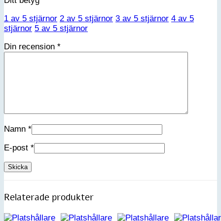
Ditt betyg
*
1 av 5 stjärnor
2 av 5 stjärnor
3 av 5 stjärnor
4 av 5
stjärnor
5 av 5 stjärnor
Din recension
*
Namn
*
E-post
*
Relaterade produkter