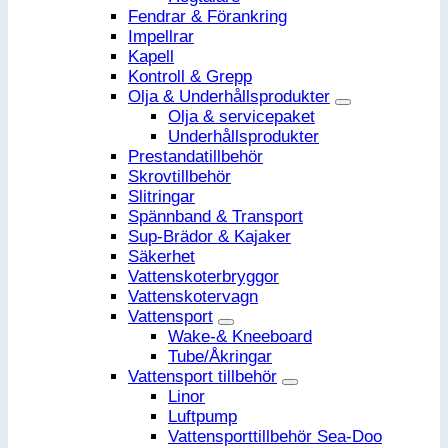
Fendrar & Förankring
Impellrar
Kapell
Kontroll & Grepp
Olja & Underhållsprodukter
Olja & servicepaket
Underhållsprodukter
Prestandatillbehör
Skrovtillbehör
Slitringar
Spännband & Transport
Sup-Brädor & Kajaker
Säkerhet
Vattenskoterbryggor
Vattenskotervagn
Vattensport
Wake-& Kneeboard
Tube/Åkringar
Vattensport tillbehör
Linor
Luftpump
Vattensporttillbehör Sea-Doo