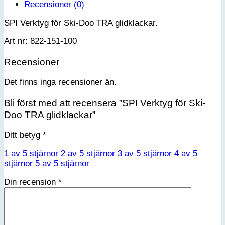
Recensioner (0)
mängd
SPI Verktyg för Ski-Doo TRA glidklackar.
Art nr: 822-151-100
Recensioner
Det finns inga recensioner än.
Bli först med att recensera ”SPI Verktyg för Ski-
Doo TRA glidklackar”
Ditt betyg
*
1 av 5 stjärnor
2 av 5 stjärnor
3 av 5 stjärnor
4 av 5
stjärnor
5 av 5 stjärnor
Din recension
*