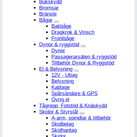
Bukskydd
Bromsar
Bränsle
Bågar
Bakbåge
Dragkrok & Vinsch
Frontbåge
Dynor & ryggstöd
Dynor
Passagerarsäten & ryggstöd
Tillbehör Dynor & Ryggstöd
El & Belysning
12V - Uttag
Belysning
Kablage
Spårsändare & GPS
Övrig el
Tågrepp, Fotstöd & Knäskydd
Skidor & Styrstål
A-arm, spindlar & tillbehör
Skidbelag
Skidhantag
Skidor