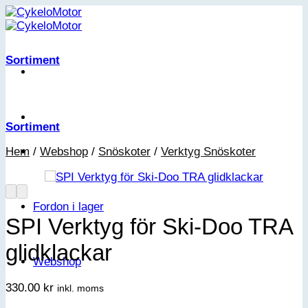
Skip
to
content
Sortiment
Sortiment
Hem
/
Webshop
/
Snöskoter
/
Verktyg Snöskoter
Fordon i lager
SPI Verktyg för Ski-Doo TRA
glidklackar
Webshop
330.00
kr
inkl. moms