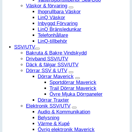
Väskor & förvaring
Ihoprullbara Väskor
LinQ Väskor
Inbyggd Förvaring
LinQ Bränsledunkar
Telefonhållare
LinQ-tillbehör
SSV/UTV
Bakruta & Bakre Vindskydd
Drivband SSV/UTV
Däck & fälgar SSV/UTV
Dörrar SSV & UTV
Dörrar Maverick
Sportdörrar Maverick
Trail Dörrar Maverick
Övre Mjuka Dörrpaneler
Dörrar Traxter
Elektronik SSV/UTV
Audio & Kommunikation
Belysning
Värme & Kupé
Övrig elektronik Maverick