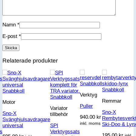
Namn
*
E-post
*
Relaterade produkter
Snabbkoll
Snabbkoll
Snabbkoll
Verktyg
Snabbkoll
Remmar
Motor
Puller
Variator
Sno-X
Sno-X
tillbehör
940.00
kr
Rembytesverk
Svänghjulsavdragare
inkl. moms
Ski-Doo & Lyn
universal
SPI
s
Verktygssats
195.00
kr
inkl.