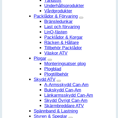
Tändstift
Underhållsprodukter
Vårdprodukter
Packlådor & Förvaring
Bränsledunkar
Last och förvaring
LinQ-fästen
Packlådor & Korgar
Räcken & Hållare
Tillbehör Packlådor
Väskor ATV
Plogar
Monteringsatser plog
Plogblad
Plogtillbehör
Skydd ATV
A-Armsskydd Can-Am
Bukskydd Can-Am
Länkarmsskydd Can-Am
Skydd Övrigt Can-Am
Skärmbreddare ATV
Spännband & Lastning
Styren & Speglar