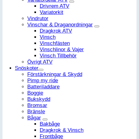
Drivrem ATV
Variatorkit
Vindrutor
Vinschar & Draganordningar
Dragkrok ATV
Vinsch
Vinschfästen
Vinschlinor & Vajer
Vinsch Tillbehör
Övrigt ATV
Snöskoter
Förstärkningar & Skydd
Pimp my ride
Batteriladdare
Boggie
Bukskydd
Bromsar
Bränsle
Bågar
Bakbåge
Dragkrok & Vinsch
Frontbåge