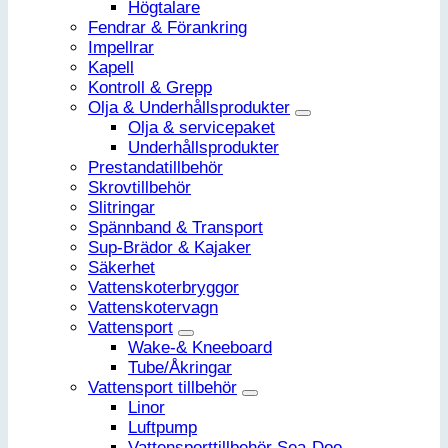
Högtalare
Fendrar & Förankring
Impellrar
Kapell
Kontroll & Grepp
Olja & Underhållsprodukter
Olja & servicepaket
Underhållsprodukter
Prestandatillbehör
Skrovtillbehör
Slitringar
Spännband & Transport
Sup-Brädor & Kajaker
Säkerhet
Vattenskoterbryggor
Vattenskotervagn
Vattensport
Wake-& Kneeboard
Tube/Åkringar
Vattensport tillbehör
Linor
Luftpump
Vattensporttillbehör Sea-Doo