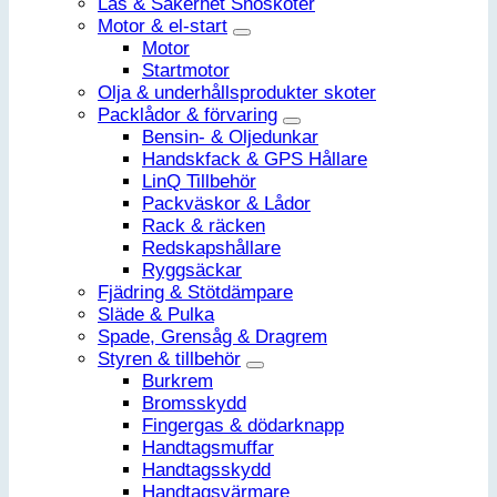
Lås & Säkerhet Snöskoter
Motor & el-start
Motor
Startmotor
Olja & underhållsprodukter skoter
Packlådor & förvaring
Bensin- & Oljedunkar
Handskfack & GPS Hållare
LinQ Tillbehör
Packväskor & Lådor
Rack & räcken
Redskapshållare
Ryggsäckar
Fjädring & Stötdämpare
Släde & Pulka
Spade, Grensåg & Dragrem
Styren & tillbehör
Burkrem
Bromsskydd
Fingergas & dödarknapp
Handtagsmuffar
Handtagsskydd
Handtagsvärmare