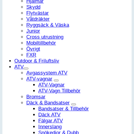
Hjälmar
Skydd
Flytvästar
Våtdräkter
Ryggsäck & Väska
Junior
Cross utrustning
Mobiltillbehör
Övrigt
FXR
Outdoor & Friluftsliv
ATV
Avgassystem ATV
ATV-vagnar
ATV-Vagnar
ATV-Vagn Tillbehör
Bromsar
Däck & Bandsatser
Bandsatser & Tillbehör
Däck ATV
Fälgar ATV
Innerslang
Snökedjor & Dubb