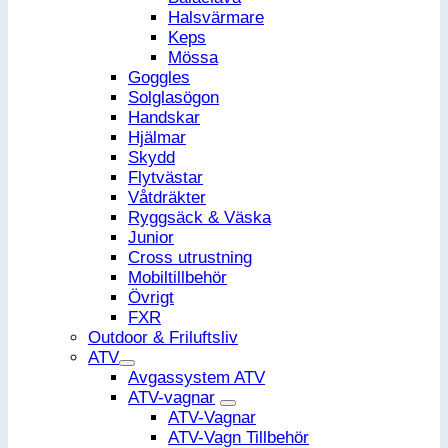
Halsvärmare
Keps
Mössa
Goggles
Solglasögon
Handskar
Hjälmar
Skydd
Flytvästar
Våtdräkter
Ryggsäck & Väska
Junior
Cross utrustning
Mobiltillbehör
Övrigt
FXR
Outdoor & Friluftsliv
ATV
Avgassystem ATV
ATV-vagnar
ATV-Vagnar
ATV-Vagn Tillbehör