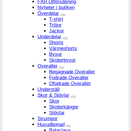
FXR Utförsäljning
Nyheter i butiken
Överdelar
T-shirt
Tröjor
Jackor
Underdelar
Shorts
Värmeshorts
Byxor
Skoterbyxor
Overaller
Begagnade Overaller
Fodrade Overaller
Ofodrade Overaller
Underställ
Skor & Stövlar
Skor
Skoterkängor
Stövlar
Strumpor
Huvudbonad
Balaclava