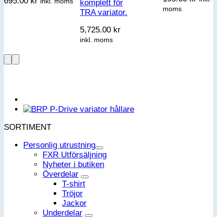
695.00
kr
inkl. moms
komplett för
moms
TRA variator.
5,725.00
kr
inkl. moms
SORTIMENT
Personlig utrustning
FXR Utförsäljning
Nyheter i butiken
Överdelar
T-shirt
Tröjor
Jackor
Underdelar