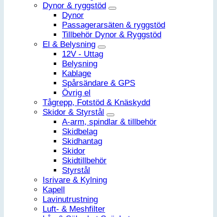
Dynor & ryggstöd
Dynor
Passagerarsäten & ryggstöd
Tillbehör Dynor & Ryggstöd
El & Belysning
12V - Uttag
Belysning
Kablage
Spårsändare & GPS
Övrig el
Tågrepp, Fotstöd & Knäskydd
Skidor & Styrstål
A-arm, spindlar & tillbehör
Skidbelag
Skidhantag
Skidor
Skidtillbehör
Styrstål
Isrivare & Kylning
Kapell
Lavinutrustning
Luft- & Meshfilter