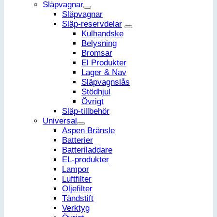
Släpvagnar
Släpvagnar
Släp-reservdelar
Kulhandske
Belysning
Bromsar
El Produkter
Lager & Nav
Släpvagnslås
Stödhjul
Övrigt
Släp-tillbehör
Universal
Aspen Bränsle
Batterier
Batteriladdare
EL-produkter
Lampor
Luftfilter
Oljefilter
Tändstift
Verktyg