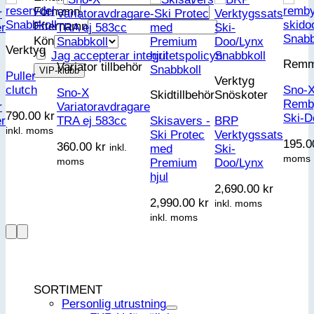
Förnamn
Snabbkoll
Efternamn
Snabb
Kön
Snabbkoll
Verktyg
Jag accepterar integritetspolicyn
Snabbkoll
Remm
Variator tillbehör
Snabbkoll
Puller
Verktyg
clutch
Sno-
Sno-X
Skidtillbehör
Snöskoter
Remb
r
Variatoravdragare
790.00
kr
Ski-D
er
TRA ej 583cc
Skisavers -
BRP
inkl. moms
Ski Protec
Verktygssats
195.
360.00
kr
inkl.
med
Ski-
moms
moms
Premium
Doo/Lynx
hjul
2,690.00
kr
2,990.00
kr
inkl. moms
inkl. moms
SORTIMENT
Personlig utrustning