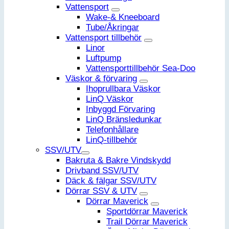
Vattensport
Wake-& Kneeboard
Tube/Åkringar
Vattensport tillbehör
Linor
Luftpump
Vattensporttillbehör Sea-Doo
Väskor & förvaring
Ihoprullbara Väskor
LinQ Väskor
Inbyggd Förvaring
LinQ Bränsledunkar
Telefonhållare
LinQ-tillbehör
SSV/UTV
Bakruta & Bakre Vindskydd
Drivband SSV/UTV
Däck & fälgar SSV/UTV
Dörrar SSV & UTV
Dörrar Maverick
Sportdörrar Maverick
Trail Dörrar Maverick