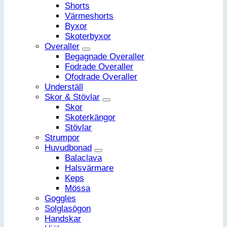
Shorts
Värmeshorts
Byxor
Skoterbyxor
Overaller
Begagnade Overaller
Fodrade Overaller
Ofodrade Overaller
Underställ
Skor & Stövlar
Skor
Skoterkängor
Stövlar
Strumpor
Huvudbonad
Balaclava
Halsvärmare
Keps
Mössa
Goggles
Solglasögon
Handskar