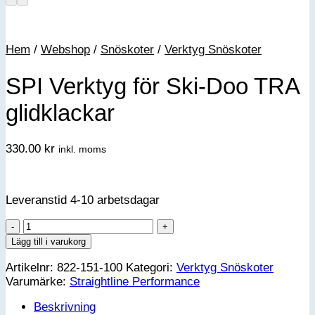
Hem
/
Webshop
/
Snöskoter
/
Verktyg Snöskoter
SPI Verktyg för Ski-Doo TRA
glidklackar
330.00
kr
inkl. moms
Leveranstid 4-10 arbetsdagar
SPI
Verktyg
Lägg till i varukorg
för
Artikelnr:
822-151-100
Kategori:
Verktyg Snöskoter
Ski-
Varumärke:
Straightline Performance
Doo
TRA
Beskrivning
glidklackar