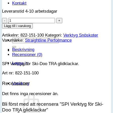
Kontakt
Leveranstid 4-10 arbetsdagar
SPI
VIP-klubb
Verktyg
Lägg till i varukorg
för
Artikelnr:
822-151-100
Kategori:
Verktyg Snöskoter
Ski-
Sök
Varumärke:
Straightline Performance
Doo
efter:
TRA
Beskrivning
glidklackar
Recensioner (0)
mängd
Logga in
SPI Verktyg för Ski-Doo TRA glidklackar.
Art nr: 822-151-100
Recensioner
Varukorg
Det finns inga recensioner än.
Bli först med att recensera ”SPI Verktyg för Ski-
Doo TRA glidklackar”