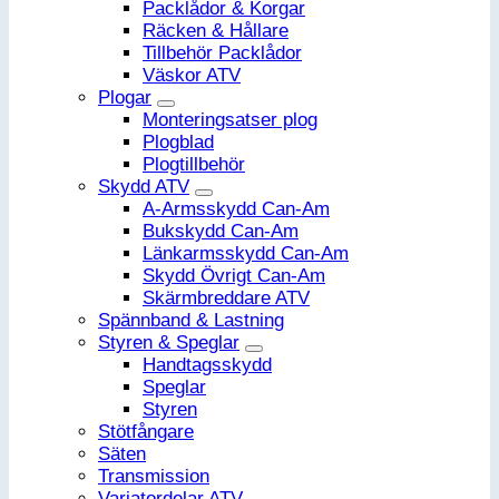
Packlådor & Korgar
Räcken & Hållare
Tillbehör Packlådor
Väskor ATV
Plogar
Monteringsatser plog
Plogblad
Plogtillbehör
Skydd ATV
A-Armsskydd Can-Am
Bukskydd Can-Am
Länkarmsskydd Can-Am
Skydd Övrigt Can-Am
Skärmbreddare ATV
Spännband & Lastning
Styren & Speglar
Handtagsskydd
Speglar
Styren
Stötfångare
Säten
Transmission
Variatordelar ATV