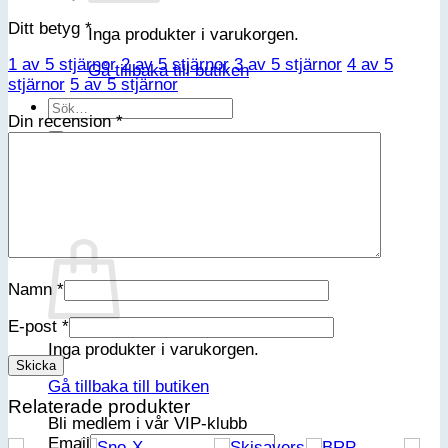
Ditt betyg
*
Inga produkter i varukorgen.
1 av 5 stjärnor
2 av 5 stjärnor
3 av 5 stjärnor
4 av 5
Gå tillbaka till butiken
stjärnor
5 av 5 stjärnor
Sök
Din recension
*
efter:
Varukorg
Namn
*
E-post
*
Inga produkter i varukorgen.
Gå tillbaka till butiken
Relaterade produkter
Bli medlem i vår VIP-klubb
Email