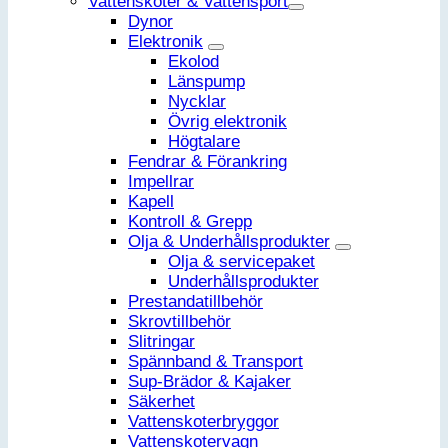
Vattenskoter & Vattensport
Dynor
Elektronik
Ekolod
Länspump
Nycklar
Övrig elektronik
Högtalare
Fendrar & Förankring
Impellrar
Kapell
Kontroll & Grepp
Olja & Underhållsprodukter
Olja & servicepaket
Underhållsprodukter
Prestandatillbehör
Skrovtillbehör
Slitringar
Spännband & Transport
Sup-Brädor & Kajaker
Säkerhet
Vattenskoterbryggor
Vattenskotervagn