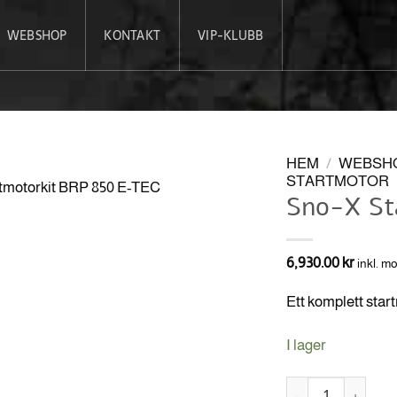
WEBSHOP
KONTAKT
VIP-KLUBB
HEM
/
WEBSH
STARTMOTOR
Sno-X St
6,930.00
kr
inkl. m
Ett komplett star
I lager
Sno-X Startmotork