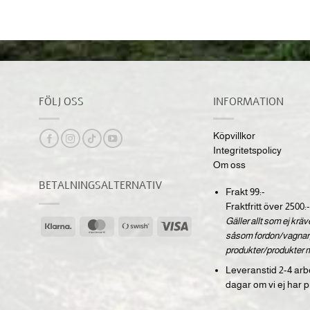
FÖLJ OSS
INFORMATION
Köpvillkor
Integritetspolicy
Om oss
BETALNINGSALTERNATIV
Frakt 99:-
Fraktfritt över 2500:-
Gäller allt som ej krä
Klarna
MasterCard
Swish
Visa
såsom fordon/vagnar,
(SE)
produkter/produkter 
Leveranstid 2-4 arb
dagar om vi ej har p