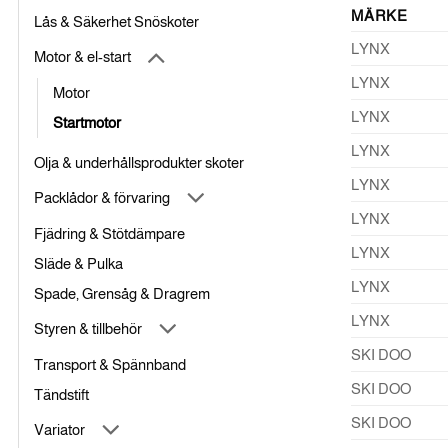
MÄRKE
Lås & Säkerhet Snöskoter
LYNX
Motor & el-start
LYNX
Motor
LYNX
Startmotor
LYNX
Olja & underhållsprodukter skoter
LYNX
Packlådor & förvaring
LYNX
Fjädring & Stötdämpare
LYNX
Släde & Pulka
LYNX
Spade, Grensåg & Dragrem
LYNX
Styren & tillbehör
SKI DOO
Transport & Spännband
SKI DOO
Tändstift
SKI DOO
Variator