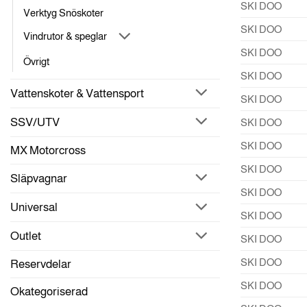
SKI DOO
Verktyg Snöskoter
SKI DOO
Vindrutor & speglar
SKI DOO
Övrigt
SKI DOO
Vattenskoter & Vattensport
SKI DOO
SSV/UTV
SKI DOO
SKI DOO
MX Motorcross
SKI DOO
Släpvagnar
SKI DOO
Universal
SKI DOO
Outlet
SKI DOO
SKI DOO
Reservdelar
SKI DOO
Okategoriserad