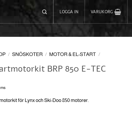
LOGGA IN
VARUKORG
OP
/
SNÖSKOTER
/
MOTOR & EL-START
/
artmotorkit BRP 850 E-TEC
oms
tmotorkit för Lynx och Ski-Doo 850 motorer.
it BRP 850 E-TEC mängd