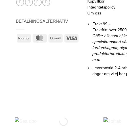
Köpvillkor
Integritetspolicy
Om oss
BETALNINGSALTERNATIV
Frakt 99:-
Fraktfritt över 2500
Gäller allt som ej k
Klarna
MasterCard
Swish
Visa
specialtransport s
(SE)
fordon/vagnar, oty
produkter/produkte
m.m
Leveranstid 2-4 ar
dagar om vi ej har 