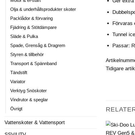
Motor & el-start
Ger extra 
Olja & underhållsprodukter skoter
Dubbelspo
Packlådor & förvaring
Förvaras 
Fjädring & Stötdämpare
Tunnel ice
Släde & Pulka
Passar: R
Spade, Grensåg & Dragrem
Styren & tillbehör
Artikelnumm
Transport & Spännband
Tidigare art
Tändstift
Variator
Verktyg Snöskoter
Vindrutor & speglar
RELATE
Övrigt
Vattenskoter & Vattensport
SSV/UTV