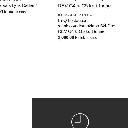
larsats Lynx Radien²
00
kr
inkl. moms
ISRIVARE & KYLNING
LinQ Löstagbart
stänkskydd/stänklapp Ski-Doo
REV G4 & G5 kort tunnel
2,090.00
kr
inkl. moms