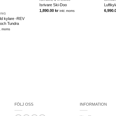
Isrivare Ski-Doo
Luftky
1,890.00
kr
6,990.
inkl. moms
NING
ld kylare -REV
och Tundra
l. moms
FÖLJ OSS
INFORMATION