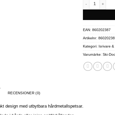
Ski-Doo Tunnel is
EAN:
860202387
Artikelnr:
86020238
Kategori:
Isrivare &
Varumärke:
Ski-Do
RECENSIONER (0)
t design med utbytbara hårdmetallspetsar.