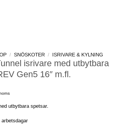
LOGGA IN
VARUKORG
OP
/
SNÖSKOTER
/
ISRIVARE & KYLNING
unnel isrivare med utbytbara
REV Gen5 16″ m.fl.
 moms
med utbytbara spetsar.
0 arbetsdagar