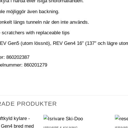
kyla i hårda eller isiga snöförhållanden.
le möjliggör även backning.
enkelt längs tunneln när den inte används.
 scratchers with replaceable tips
EV Gen5 (utom lössnö), REV Gen4 16″ (137″ och lägre ut
er: 860202387
ikelnummer: 860201279
RADE PRODUKTER
ISRIVARE & KYLNING
ISRIVA