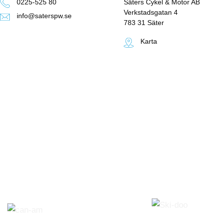
0225-525 80
Säters Cykel & Motor AB
Verkstadsgatan 4
info@saterspw.se
783 31 Säter
Karta