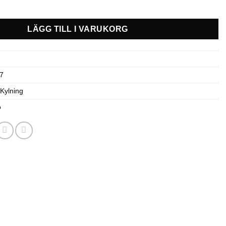
rivare med utbytbara spetsar -REV Gen5 16" m.fl. mängd
LÄGG TILL I VARUKORG
7
 Kylning
o