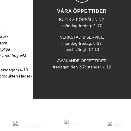
VÅRA ÖPPETTIDER
BUTIK & FÖRSÄLJNING
måndag-fredag: 9-17
:-
räver
VERKSTAD & SERVICE
åsom
måndag-fredag: 8-17
mpliga
lunchstängt: 12-13
r med hög vikt
AVVIKANDE ÖPPETTIDER
fredagen den 3/7: stänger kl 12
betsdagar (4-10
produkten i lager)