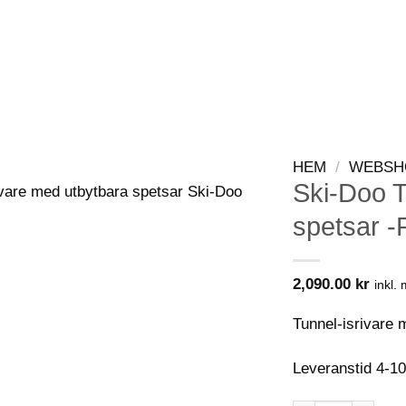
WEBSHOP
KONTAKT
VIP-KLUBB
HEM
/
WEBSH
Ski-Doo T
spetsar -
2,090.00
kr
inkl.
Tunnel-isrivare 
Leveranstid 4-1