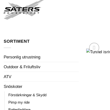
Skip
to
FORDON I LAGER
content
SORTIMENT
Personlig utrustning
Outdoor & Friluftsliv
ATV
Snöskoter
Förstärkningar & Skydd
Pimp my ride
Batteriladdare