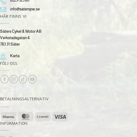
0225-525 80
info@saterspw.se
HÄR FINNS VI
Säters Cykel & Motor AB
Verkstadsgatan 4
783 31 Säter
Karta
FÖLJ OSS
BETALNINGSALTERNATIV
Klarna
MasterCard
Swish
Visa
(SE)
INFORMATION