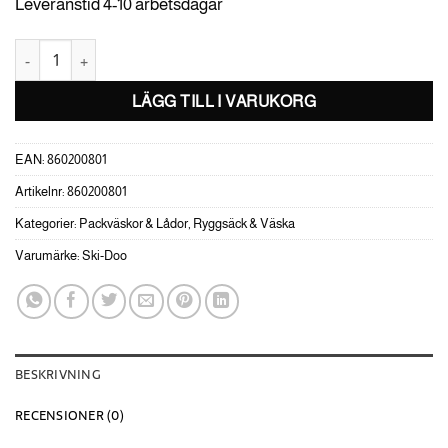
Leveranstid 4-10 arbetsdagar
Ski-Doo Lastväska med regnskydd -80L mängd
LÄGG TILL I VARUKORG
EAN:
860200801
Artikelnr:
860200801
Kategorier:
Packväskor & Lådor
,
Ryggsäck & Väska
Varumärke:
Ski-Doo
BESKRIVNING
RECENSIONER (0)