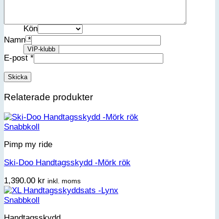
Förnamn
Efternamn
Kön
Jag accepterar integritetspolicyn
Namn
*
E-post
*
Relaterade produkter
Snabbkoll
Pimp my ride
Ski-Doo Handtagsskydd -Mörk rök
1,390.00
kr
inkl. moms
Snabbkoll
Handtagsskydd