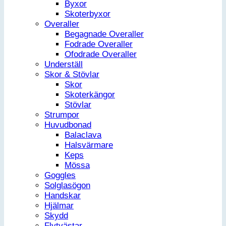
Byxor
Skoterbyxor
Overaller
Begagnade Overaller
Fodrade Overaller
Ofodrade Overaller
Underställ
Skor & Stövlar
Skor
Skoterkängor
Stövlar
Strumpor
Huvudbonad
Balaclava
Halsvärmare
Keps
Mössa
Goggles
Solglasögon
Handskar
Hjälmar
Skydd
Flytvästar