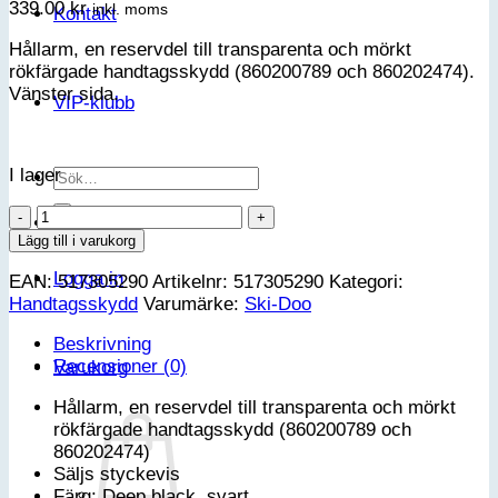
339.00
kr
inkl. moms
Kontakt
Hållarm, en reservdel till transparenta och mörkt
rökfärgade handtagsskydd (860200789 och 860202474).
Vänster sida.
VIP-klubb
I lager
Sök
efter:
Ski-
Doo
Lägg till i varukorg
Hållarm
Logga in
EAN:
517305290
Artikelnr:
517305290
Kategori:
till
Handtagsskydd
Varumärke:
Ski-Doo
transparanta
och
Beskrivning
rökfärgade
Recensioner (0)
Varukorg
handtagsskydd
-
Hållarm, en reservdel till transparenta och mörkt
Vänster
rökfärgade handtagsskydd (860200789 och
mängd
860202474)
Säljs styckevis
Färg: Deep black, svart