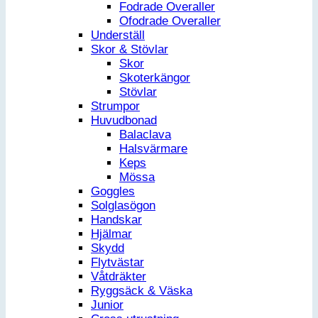
Fodrade Overaller
Ofodrade Overaller
Underställ
Skor & Stövlar
Skor
Skoterkängor
Stövlar
Strumpor
Huvudbonad
Balaclava
Halsvärmare
Keps
Mössa
Goggles
Solglasögon
Handskar
Hjälmar
Skydd
Flytvästar
Våtdräkter
Ryggsäck & Väska
Junior