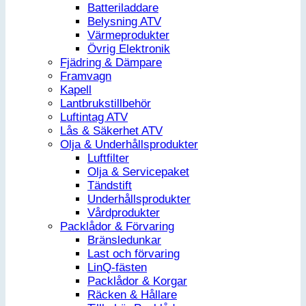
Batteriladdare
Belysning ATV
Värmeprodukter
Övrig Elektronik
Fjädring & Dämpare
Framvagn
Kapell
Lantbrukstillbehör
Luftintag ATV
Lås & Säkerhet ATV
Olja & Underhållsprodukter
Luftfilter
Olja & Servicepaket
Tändstift
Underhållsprodukter
Vårdprodukter
Packlådor & Förvaring
Bränsledunkar
Last och förvaring
LinQ-fästen
Packlådor & Korgar
Räcken & Hållare