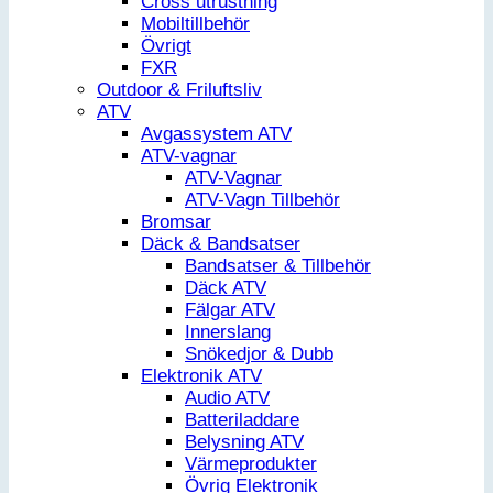
Cross utrustning
Mobiltillbehör
Övrigt
FXR
Outdoor & Friluftsliv
ATV
Avgassystem ATV
ATV-vagnar
ATV-Vagnar
ATV-Vagn Tillbehör
Bromsar
Däck & Bandsatser
Bandsatser & Tillbehör
Däck ATV
Fälgar ATV
Innerslang
Snökedjor & Dubb
Elektronik ATV
Audio ATV
Batteriladdare
Belysning ATV
Värmeprodukter
Övrig Elektronik