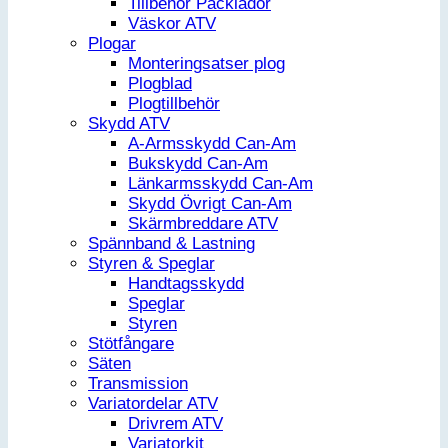
Tillbehör Packlådor
Väskor ATV
Plogar
Monteringsatser plog
Plogblad
Plogtillbehör
Skydd ATV
A-Armsskydd Can-Am
Bukskydd Can-Am
Länkarmsskydd Can-Am
Skydd Övrigt Can-Am
Skärmbreddare ATV
Spännband & Lastning
Styren & Speglar
Handtagsskydd
Speglar
Styren
Stötfångare
Säten
Transmission
Variatordelar ATV
Drivrem ATV
Variatorkit