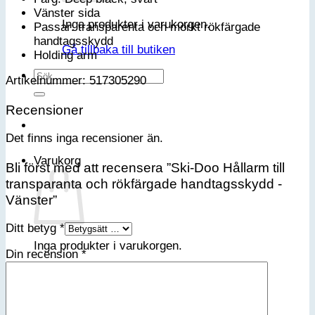
Vänster sida
Inga produkter i varukorgen.
Passar: transparenta och mörkt rökfärgade
handtagsskydd
Gå tillbaka till butiken
Holding arm
Sök
Artikelnummer: 517305290
efter:
Recensioner
Det finns inga recensioner än.
Varukorg
Bli först med att recensera ”Ski-Doo Hållarm till
transparanta och rökfärgade handtagsskydd -
Vänster”
Ditt betyg
*
Inga produkter i varukorgen.
Din recension
*
Gå tillbaka till butiken
Bli medlem i vår VIP-klubb
Email