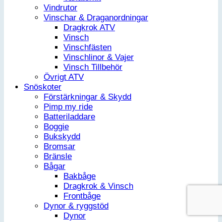
Vindrutor
Vinschar & Draganordningar
Dragkrok ATV
Vinsch
Vinschfästen
Vinschlinor & Vajer
Vinsch Tillbehör
Övrigt ATV
Snöskoter
Förstärkningar & Skydd
Pimp my ride
Batteriladdare
Boggie
Bukskydd
Bromsar
Bränsle
Bågar
Bakbåge
Dragkrok & Vinsch
Frontbåge
Dynor & ryggstöd
Dynor