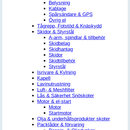
Belysning
Kablage
Spårsändare & GPS
Övrig el
Tågrepp, Fotstöd & Knäskydd
Skidor & Styrstål
A-arm, spindlar & tillbehör
Skidbelag
Skidhantag
Skidor
Skidtillbehör
Styrstål
Isrivare & Kylning
Kapell
Lavinutrustning
Luft- & Meshfilter
Lås & Säkerhet Snöskoter
Motor & el-start
Motor
Startmotor
Olja & underhållsprodukter skoter
Packlådor & förvaring