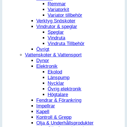
Remmar
Variatorkit
Variator tillbehör
Verktyg Snöskoter
Vindrutor & speglar
Speglar
Vindruta
Vindruta Tillbehör
Övrigt
Vattenskoter & Vattensport
Dynor
Elektronik
Ekolod
Länspump
Nycklar
Övrig elektronik
Högtalare
Fendrar & Förankring
Impellrar
Kapell
Kontroll & Grepp
Olja & Underhållsprodukter