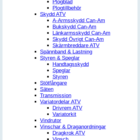
Plogblad
Plogtillbehör
Skydd ATV
A-Armsskydd Can-Am
Bukskydd Can-Am
Länkarmsskydd Can-Am
Skydd Övrigt Can-Am
Skärmbreddare ATV
Spännband & Lastning
Styren & Speglar
Handtagsskydd
Speglar
Styren
Stötfångare
Säten
Transmission
Variatordelar ATV
Drivrem ATV
Variatorkit
Vindrutor
Vinschar & Draganordningar
Dragkrok ATV
Vinsch