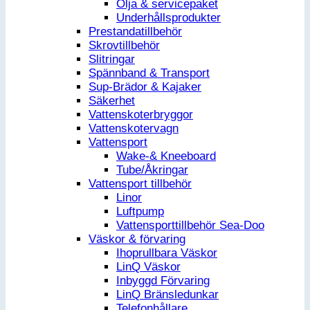
Olja & servicepaket
Underhållsprodukter
Prestandatillbehör
Skrovtillbehör
Slitringar
Spännband & Transport
Sup-Brädor & Kajaker
Säkerhet
Vattenskoterbryggor
Vattenskotervagn
Vattensport
Wake-& Kneeboard
Tube/Åkringar
Vattensport tillbehör
Linor
Luftpump
Vattensporttillbehör Sea-Doo
Väskor & förvaring
Ihoprullbara Väskor
LinQ Väskor
Inbyggd Förvaring
LinQ Bränsledunkar
Telefonhållare