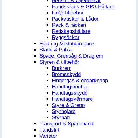
Bensin- & Oljedunkar
Handskfack & GPS Hållare
LinQ Tillbehör
Packväskor & Lådor
Rack & räcken
Redskapshållare
Ryggsäckar
Fjädring & Stötdämpare
Släde & Pulka
Spade, Grensåg & Dragrem
Styren & tillbehör
Burkrem
Bromsskydd
Fingergas & dödarknapp
Handtagsmuffar
Handtagsskydd
Handtagsvärmare
Styre & Grepp
Styrhöjare
Styrpad
Transport & Spännband
Tändstift
Variator