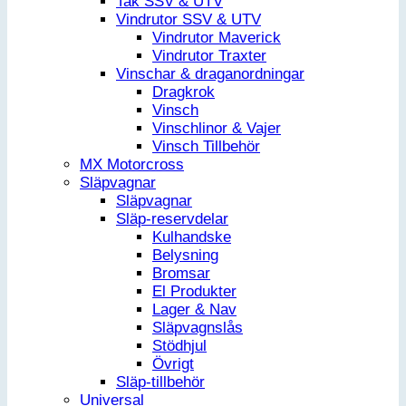
Tak SSV & UTV
Vindrutor SSV & UTV
Vindrutor Maverick
Vindrutor Traxter
Vinschar & draganordningar
Dragkrok
Vinsch
Vinschlinor & Vajer
Vinsch Tillbehör
MX Motorcross
Släpvagnar
Släpvagnar
Släp-reservdelar
Kulhandske
Belysning
Bromsar
El Produkter
Lager & Nav
Släpvagnslås
Stödhjul
Övrigt
Släp-tillbehör
Universal