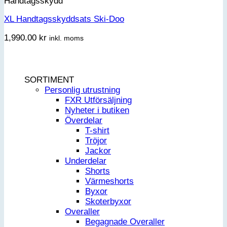
Handtagsskydd
XL Handtagsskyddsats Ski-Doo
1,990.00
kr
inkl. moms
SORTIMENT
Personlig utrustning
FXR Utförsäljning
Nyheter i butiken
Överdelar
T-shirt
Tröjor
Jackor
Underdelar
Shorts
Värmeshorts
Byxor
Skoterbyxor
Overaller
Begagnade Overaller