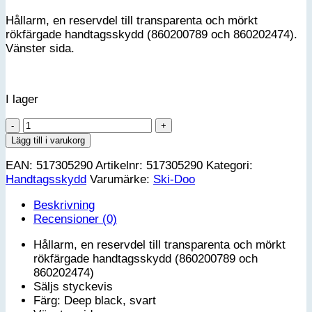
Hållarm, en reservdel till transparenta och mörkt
rökfärgade handtagsskydd (860200789 och 860202474).
Vänster sida.
I lager
Ski-
Doo
Lägg till i varukorg
Hållarm
EAN:
517305290
Artikelnr:
517305290
Kategori:
till
Handtagsskydd
Varumärke:
Ski-Doo
transparanta
och
Beskrivning
rökfärgade
Recensioner (0)
handtagsskydd
-
Hållarm, en reservdel till transparenta och mörkt
Vänster
rökfärgade handtagsskydd (860200789 och
mängd
860202474)
Säljs styckevis
Färg: Deep black, svart