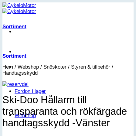
Skip
to
content
Sortiment
Sortiment
Hem
/
Webshop
/
Snöskoter
/
Styren & tillbehör
/
Handtagsskydd
Fordon i lager
Ski-Doo Hållarm till
transparanta och rökfärgade
Webshop
handtagsskydd -Vänster