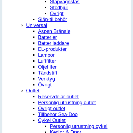
Släpvagnslås
Stödhjul
Övrigt
Släp-tillbehör
Universal
Aspen Bränsle
Batterier
Batteriladdare
EL-produkter
Lampor
Luftfilter
Oljefilter
Tändstift
Verktyg
Övrigt
Outlet
Reservdelar outlet
Personlig utrustning outlet
Övrigt outlet
Tillbehör Sea-Doo
Cykel Outlet
Personlig utrustning cykel
Kedjor & Drev