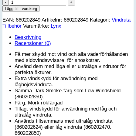
Sidovindavvisarsats
för
Lägg till i varukorg
vindruta
EAN:
860202849
Artikelnr:
860202849
Kategori:
Vindruta
-
Tillbehör
Varumärke:
Lynx
Mörkt
rökfärgad
Beskrivning
Ski-
Recensioner (0)
Doo/Lynx
mängd
Få mer skydd mot vind och alla väderförhållanden
med sidovindavvisare för snöskotrar.
Använd dem med låga eller ultralåga vindrutor för
perfekta åkturer.
Extra vindskydd för användning med
låghöjdsvindruta.
Samma Dark Smoke-färg som Low Windshield
(860202850).
Färg: Mörk rökfärgad
Tillagt vindskydd för användning med låg och
ultralåg vindruta.
Används tillsammans med ultralåg vindruta
(860202624) eller låg vindruta (860202470,
860202850)