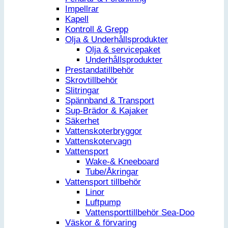
Impellrar
Kapell
Kontroll & Grepp
Olja & Underhållsprodukter
Olja & servicepaket
Underhållsprodukter
Prestandatillbehör
Skrovtillbehör
Slitringar
Spännband & Transport
Sup-Brädor & Kajaker
Säkerhet
Vattenskoterbryggor
Vattenskotervagn
Vattensport
Wake-& Kneeboard
Tube/Åkringar
Vattensport tillbehör
Linor
Luftpump
Vattensporttillbehör Sea-Doo
Väskor & förvaring