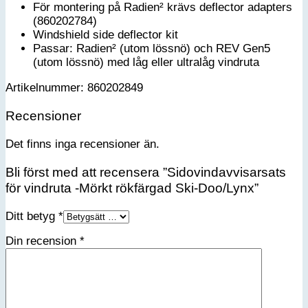
För montering på Radien² krävs deflector adapters
(860202784)
Windshield side deflector kit
Passar: Radien² (utom lössnö) och REV Gen5
(utom lössnö) med låg eller ultralåg vindruta
Artikelnummer: 860202849
Recensioner
Det finns inga recensioner än.
Bli först med att recensera ”Sidovindavvisarsats
för vindruta -Mörkt rökfärgad Ski-Doo/Lynx”
Ditt betyg
*
Din recension
*