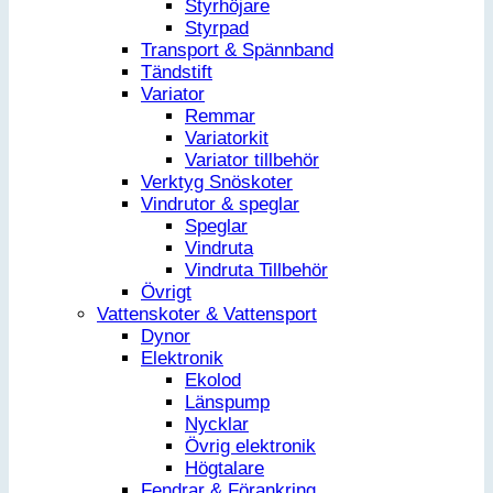
Styrhöjare
Styrpad
Transport & Spännband
Tändstift
Variator
Remmar
Variatorkit
Variator tillbehör
Verktyg Snöskoter
Vindrutor & speglar
Speglar
Vindruta
Vindruta Tillbehör
Övrigt
Vattenskoter & Vattensport
Dynor
Elektronik
Ekolod
Länspump
Nycklar
Övrig elektronik
Högtalare
Fendrar & Förankring