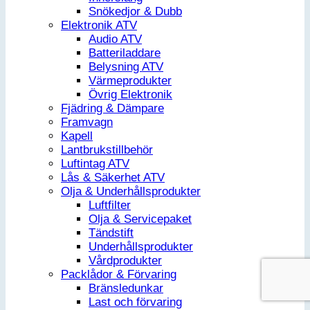
Snökedjor & Dubb
Elektronik ATV
Audio ATV
Batteriladdare
Belysning ATV
Värmeprodukter
Övrig Elektronik
Fjädring & Dämpare
Framvagn
Kapell
Lantbrukstillbehör
Luftintag ATV
Lås & Säkerhet ATV
Olja & Underhållsprodukter
Luftfilter
Olja & Servicepaket
Tändstift
Underhållsprodukter
Vårdprodukter
Packlådor & Förvaring
Bränsledunkar
Last och förvaring