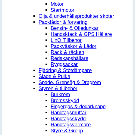
Motor
Startmotor
Olja & underhållsprodukter skoter
Packlådor & förvaring
Bensin- & Oljedunkar
Handskfack & GPS Hållare
LinQ Tillbehör
Packväskor & Lådor
Rack & räcken
Redskapshållare
Ryggsäckar
Fjädring & Stötdämpare
Släde & Pulka
Spade, Grensåg & Dragrem
Styren & tillbehör
Burkrem
Bromsskydd
Fingergas & dödarknapp
Handtagsmuffar
Handtagsskydd
Handtagsvärmare
Styre & Grepp