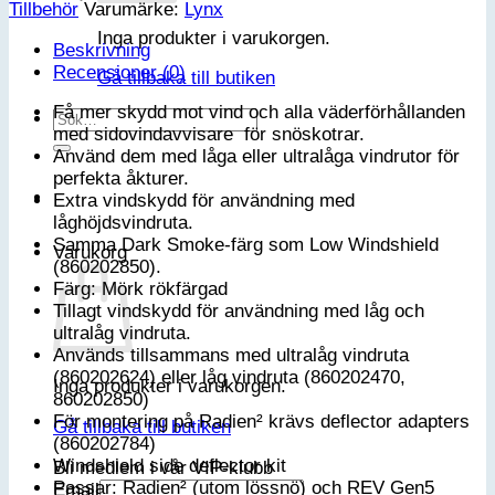
Tillbehör
Varumärke:
Lynx
Mörkt
rökfärgad
Inga produkter i varukorgen.
Beskrivning
Ski-
Recensioner (0)
Doo/Lynx
Gå tillbaka till butiken
mängd
Få mer skydd mot vind och alla väderförhållanden
Sök
med sidovindavvisare för snöskotrar.
efter:
Använd dem med låga eller ultralåga vindrutor för
perfekta åkturer.
Extra vindskydd för användning med
låghöjdsvindruta.
Samma Dark Smoke-färg som Low Windshield
Varukorg
(860202850).
Färg: Mörk rökfärgad
Tillagt vindskydd för användning med låg och
ultralåg vindruta.
Används tillsammans med ultralåg vindruta
(860202624) eller låg vindruta (860202470,
Inga produkter i varukorgen.
860202850)
För montering på Radien² krävs deflector adapters
Gå tillbaka till butiken
(860202784)
Windshield side deflector kit
Bli medlem i vår VIP-klubb
Passar: Radien² (utom lössnö) och REV Gen5
Email