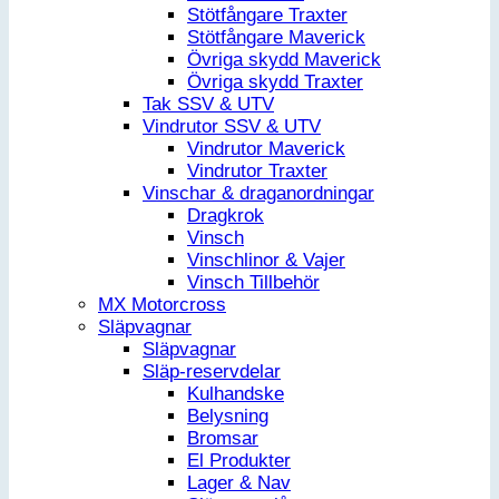
Stötfångare Traxter
Stötfångare Maverick
Övriga skydd Maverick
Övriga skydd Traxter
Tak SSV & UTV
Vindrutor SSV & UTV
Vindrutor Maverick
Vindrutor Traxter
Vinschar & draganordningar
Dragkrok
Vinsch
Vinschlinor & Vajer
Vinsch Tillbehör
MX Motorcross
Släpvagnar
Släpvagnar
Släp-reservdelar
Kulhandske
Belysning
Bromsar
El Produkter
Lager & Nav