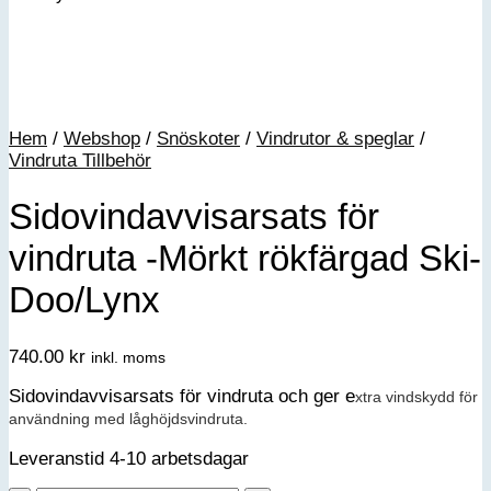
Hem
/
Webshop
/
Snöskoter
/
Vindrutor & speglar
/
Vindruta Tillbehör
Sidovindavvisarsats för
vindruta -Mörkt rökfärgad Ski-
Doo/Lynx
740.00
kr
inkl. moms
Sidovindavvisarsats för vindruta och ger e
xtra vindskydd för
användning med låghöjdsvindruta.
Leveranstid 4-10 arbetsdagar