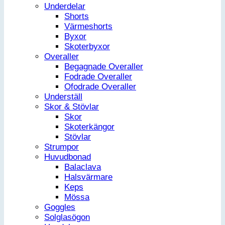
Underdelar
Shorts
Värmeshorts
Byxor
Skoterbyxor
Overaller
Begagnade Overaller
Fodrade Overaller
Ofodrade Overaller
Underställ
Skor & Stövlar
Skor
Skoterkängor
Stövlar
Strumpor
Huvudbonad
Balaclava
Halsvärmare
Keps
Mössa
Goggles
Solglasögon