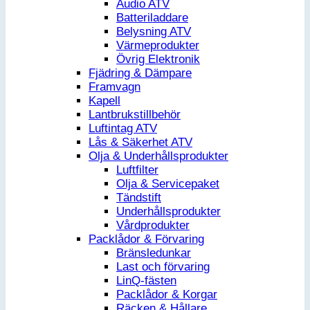
Audio ATV
Batteriladdare
Belysning ATV
Värmeprodukter
Övrig Elektronik
Fjädring & Dämpare
Framvagn
Kapell
Lantbrukstillbehör
Luftintag ATV
Lås & Säkerhet ATV
Olja & Underhållsprodukter
Luftfilter
Olja & Servicepaket
Tändstift
Underhållsprodukter
Vårdprodukter
Packlådor & Förvaring
Bränsledunkar
Last och förvaring
LinQ-fästen
Packlådor & Korgar
Räcken & Hållare