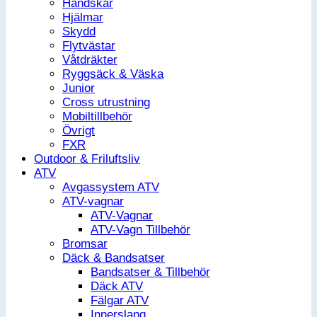
Handskar
Hjälmar
Skydd
Flytvästar
Våtdräkter
Ryggsäck & Väska
Junior
Cross utrustning
Mobiltillbehör
Övrigt
FXR
Outdoor & Friluftsliv
ATV
Avgassystem ATV
ATV-vagnar
ATV-Vagnar
ATV-Vagn Tillbehör
Bromsar
Däck & Bandsatser
Bandsatser & Tillbehör
Däck ATV
Fälgar ATV
Innerslang