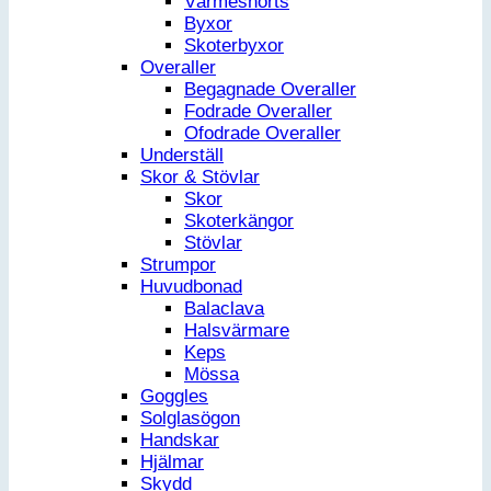
Värmeshorts
Byxor
Skoterbyxor
Overaller
Begagnade Overaller
Fodrade Overaller
Ofodrade Overaller
Underställ
Skor & Stövlar
Skor
Skoterkängor
Stövlar
Strumpor
Huvudbonad
Balaclava
Halsvärmare
Keps
Mössa
Goggles
Solglasögon
Handskar
Hjälmar
Skydd