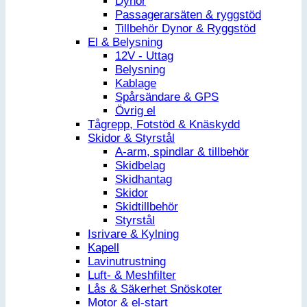
Dynor
Passagerarsäten & ryggstöd
Tillbehör Dynor & Ryggstöd
El & Belysning
12V - Uttag
Belysning
Kablage
Spårsändare & GPS
Övrig el
Tågrepp, Fotstöd & Knäskydd
Skidor & Styrstål
A-arm, spindlar & tillbehör
Skidbelag
Skidhantag
Skidor
Skidtillbehör
Styrstål
Isrivare & Kylning
Kapell
Lavinutrustning
Luft- & Meshfilter
Lås & Säkerhet Snöskoter
Motor & el-start