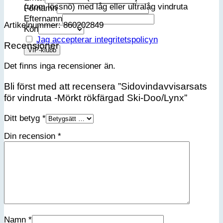
(utom lössnö) med låg eller ultralåg vindruta
Förnamn
Efternamn
Artikelnummer: 860202849
Kön
Jag accepterar integritetspolicyn
Recensioner
Det finns inga recensioner än.
Bli först med att recensera ”Sidovindavvisarsats
för vindruta -Mörkt rökfärgad Ski-Doo/Lynx”
Ditt betyg
*
Din recension
*
Namn
*