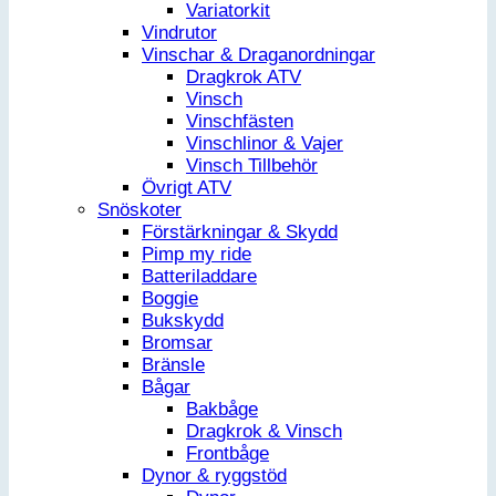
Variatorkit
Vindrutor
Vinschar & Draganordningar
Dragkrok ATV
Vinsch
Vinschfästen
Vinschlinor & Vajer
Vinsch Tillbehör
Övrigt ATV
Snöskoter
Förstärkningar & Skydd
Pimp my ride
Batteriladdare
Boggie
Bukskydd
Bromsar
Bränsle
Bågar
Bakbåge
Dragkrok & Vinsch
Frontbåge
Dynor & ryggstöd