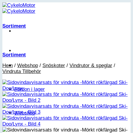
Skip
to
content
Sortiment
Sortiment
Hem
/
Webshop
/
Snöskoter
/
Vindrutor & speglar
/
Vindruta Tillbehör
Fordon i lager
Webshop