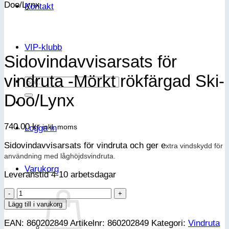
Kontakt
VIP-klubb
Sidovindavvisarsats för
vindruta -Mörkt rökfärgad Ski-
Sök
efter:
Doo/Lynx
740.00
kr
inkl. moms
Logga in
Sidovindavvisarsats för vindruta och ger e
xtra vindskydd för
användning med låghöjdsvindruta.
Varukorg
Leveranstid 4-10 arbetsdagar
Sidovindavvisarsats
för
Lägg till i varukorg
vindruta
EAN:
860202849
Artikelnr:
860202849
Kategori:
Vindruta
-