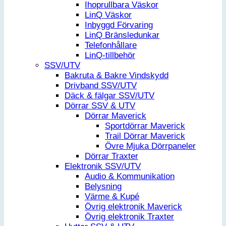
Ihoprullbara Väskor
LinQ Väskor
Inbyggd Förvaring
LinQ Bränsledunkar
Telefonhållare
LinQ-tillbehör
SSV/UTV
Bakruta & Bakre Vindskydd
Drivband SSV/UTV
Däck & fälgar SSV/UTV
Dörrar SSV & UTV
Dörrar Maverick
Sportdörrar Maverick
Trail Dörrar Maverick
Övre Mjuka Dörrpaneler
Dörrar Traxter
Elektronik SSV/UTV
Audio & Kommunikation
Belysning
Värme & Kupé
Övrig elektronik Maverick
Övrig elektronik Traxter