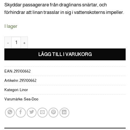
Skyddar passagerare från draglinans snärtar, och
förhindrar att linan trasslar in sig i vattenskoterns impeller.
I lager
Sea-Doo Stötupptagare mängd
LÄGG TILL I VARUKORG
EAN:
295100662
Artikelnr:
295100662
Kategori:
Linor
Varumärke:
Sea-Doo