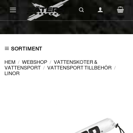
Skip
to
content
SORTIMENT
HEM
/
WEBSHOP
/
VATTENSKOTER &
VATTENSPORT
/
VATTENSPORT TILLBEHÖR
/
LINOR