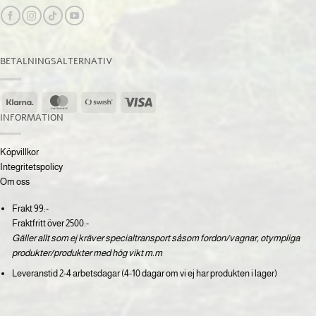
BETALNINGSALTERNATIV
Klarna
MasterCard
Swish
Visa
(SE)
INFORMATION
Köpvillkor
Integritetspolicy
Om oss
Frakt 99:-
Fraktfritt över 2500:-
Gäller allt som ej kräver specialtransport såsom fordon/vagnar, otympliga
produkter/produkter med hög vikt m.m
Leveranstid 2-4 arbetsdagar (4-10 dagar om vi ej har produkten i lager)