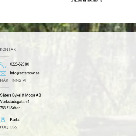
inkl. moms
KONTAKT
0225-525 80
info@saterspw.se
HÄR FINNS VI
Säters Cykel & Motor AB
Verkstadsgatan 4
783 31 Säter
Karta
FÖLJ OSS