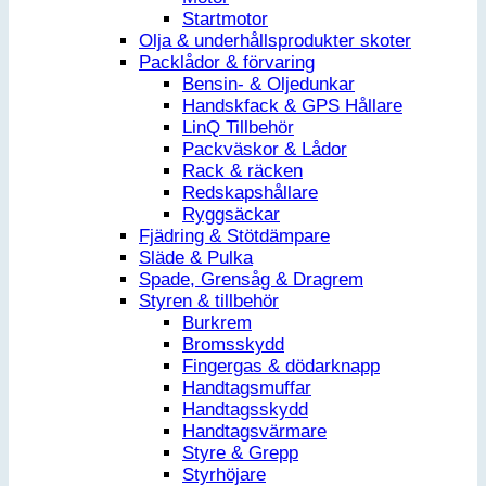
Startmotor
Olja & underhållsprodukter skoter
Packlådor & förvaring
Bensin- & Oljedunkar
Handskfack & GPS Hållare
LinQ Tillbehör
Packväskor & Lådor
Rack & räcken
Redskapshållare
Ryggsäckar
Fjädring & Stötdämpare
Släde & Pulka
Spade, Grensåg & Dragrem
Styren & tillbehör
Burkrem
Bromsskydd
Fingergas & dödarknapp
Handtagsmuffar
Handtagsskydd
Handtagsvärmare
Styre & Grepp
Styrhöjare