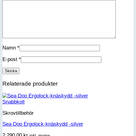
Förnamn
Efternamn
Kön
Jag accepterar integritetspolicyn
Namn
*
E-post
*
Relaterade produkter
Snabbkoll
Skrovtillbehör
Sea-Doo Ergolock-knäskydd -silver
2,290.00
kr
inkl. moms