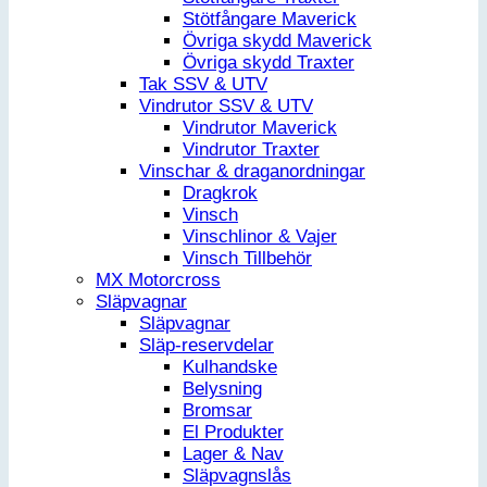
Stötfångare Maverick
Övriga skydd Maverick
Övriga skydd Traxter
Tak SSV & UTV
Vindrutor SSV & UTV
Vindrutor Maverick
Vindrutor Traxter
Vinschar & draganordningar
Dragkrok
Vinsch
Vinschlinor & Vajer
Vinsch Tillbehör
MX Motorcross
Släpvagnar
Släpvagnar
Släp-reservdelar
Kulhandske
Belysning
Bromsar
El Produkter
Lager & Nav
Släpvagnslås