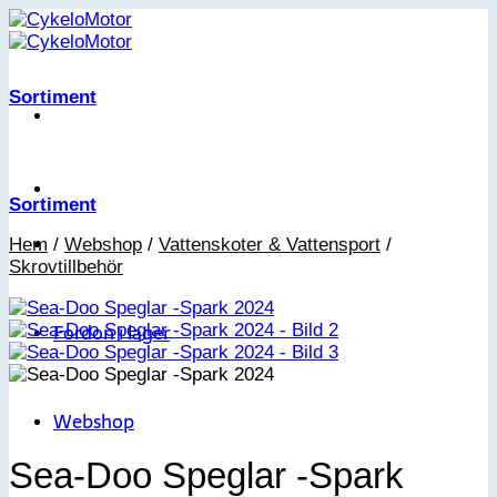
Skip
to
content
Sortiment
Sortiment
Hem
/
Webshop
/
Vattenskoter & Vattensport
/
Skrovtillbehör
Fordon i lager
Webshop
Sea-Doo Speglar -Spark