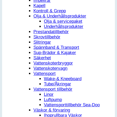
Impellrar
Kapell
Kontroll & Grepp
Olja & Underhållsprodukter
Olja & servicepaket
Underhållsprodukter
Prestandatillbehör
Skrovtillbehör
Slitringar
Spännband & Transport
Sup-Brädor & Kajaker
Säkerhet
Vattenskoterbryggor
Vattenskotervagn
Vattensport
Wake-& Kneeboard
Tube/Åkringar
Vattensport tillbehör
Linor
Luftpump
Vattensporttillbehör Sea-Doo
Väskor & förvaring
Ihoprullbara Väskor