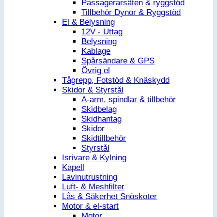
Passagerarsäten & ryggstöd
Tillbehör Dynor & Ryggstöd
El & Belysning
12V - Uttag
Belysning
Kablage
Spårsändare & GPS
Övrig el
Tågrepp, Fotstöd & Knäskydd
Skidor & Styrstål
A-arm, spindlar & tillbehör
Skidbelag
Skidhantag
Skidor
Skidtillbehör
Styrstål
Isrivare & Kylning
Kapell
Lavinutrustning
Luft- & Meshfilter
Lås & Säkerhet Snöskoter
Motor & el-start
Motor