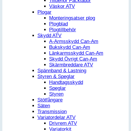
Tillbehör Packlådor
Väskor ATV
Plogar
Monteringsatser plog
Plogblad
Plogtillbehör
Skydd ATV
A-Armsskydd Can-Am
Bukskydd Can-Am
Länkarmsskydd Can-Am
Skydd Övrigt Can-Am
Skärmbreddare ATV
Spännband & Lastning
Styren & Speglar
Handtagsskydd
Speglar
Styren
Stötfångare
Säten
Transmission
Variatordelar ATV
Drivrem ATV
Variatorkit