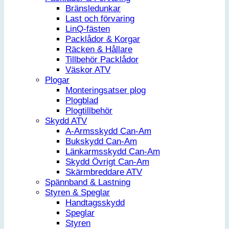
Bränsledunkar
Last och förvaring
LinQ-fästen
Packlådor & Korgar
Räcken & Hållare
Tillbehör Packlådor
Väskor ATV
Plogar
Monteringsatser plog
Plogblad
Plogtillbehör
Skydd ATV
A-Armsskydd Can-Am
Bukskydd Can-Am
Länkarmsskydd Can-Am
Skydd Övrigt Can-Am
Skärmbreddare ATV
Spännband & Lastning
Styren & Speglar
Handtagsskydd
Speglar
Styren