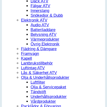
Däck ATV
Fälgar ATV
Innerslang
Snökedjor & Dubb
Elektronik ATV
Audio ATV
Batteriladdare
Belysning ATV
Värmeprodukter
Övrig Elektronik
Fjädring & Dämpare
Framvagn
Kapell
Lantbrukstillbehör
Luftintag ATV
Lås & Säkerhet ATV
Olja & Underhållsprodukter
Luftfilter
Olja & Servicepaket
Tändstift
Underhållsprodukter
Vårdprodukter
Packlådor & Förvaring