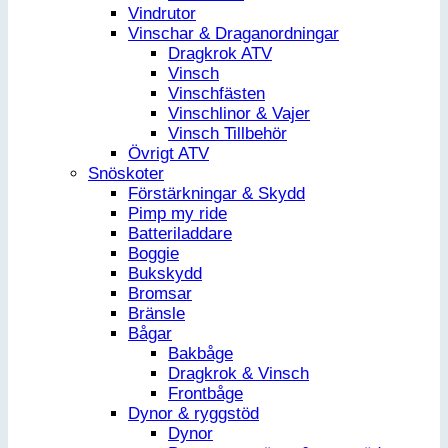
Vindrutor
Vinschar & Draganordningar
Dragkrok ATV
Vinsch
Vinschfästen
Vinschlinor & Vajer
Vinsch Tillbehör
Övrigt ATV
Snöskoter
Förstärkningar & Skydd
Pimp my ride
Batteriladdare
Boggie
Bukskydd
Bromsar
Bränsle
Bågar
Bakbåge
Dragkrok & Vinsch
Frontbåge
Dynor & ryggstöd
Dynor