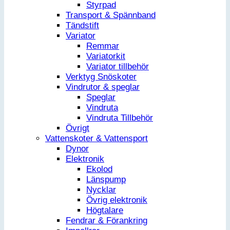
Styrpad
Transport & Spännband
Tändstift
Variator
Remmar
Variatorkit
Variator tillbehör
Verktyg Snöskoter
Vindrutor & speglar
Speglar
Vindruta
Vindruta Tillbehör
Övrigt
Vattenskoter & Vattensport
Dynor
Elektronik
Ekolod
Länspump
Nycklar
Övrig elektronik
Högtalare
Fendrar & Förankring