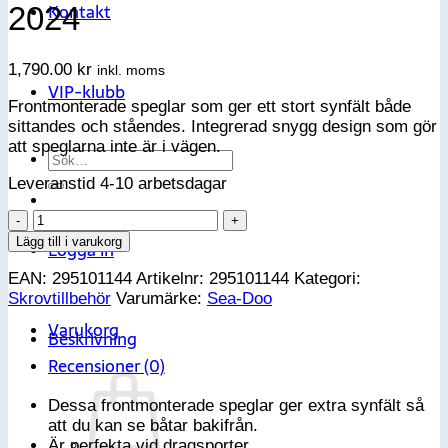
Kontakt
2024
1,790.00
kr
inkl. moms
VIP-klubb
Frontmonterade speglar som ger ett stort synfält både
sittandes och ståendes. Integrerad snygg design som gör
att speglarna inte är i vägen.
Sök
efter:
Leveranstid 4-10 arbetsdagar
Sea-
Doo
Lägg till i varukorg
Logga in
Speglar
EAN:
295101144
Artikelnr:
295101144
Kategori:
-
Skrovtillbehör
Varumärke:
Sea-Doo
Spark
2024
Varukorg
Beskrivning
mängd
Recensioner (0)
Dessa frontmonterade speglar ger extra synfält så
att du kan se båtar bakifrån.
Är perfekta vid dragsporter.