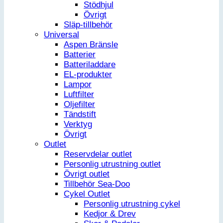
Stödhjul
Övrigt
Släp-tillbehör
Universal
Aspen Bränsle
Batterier
Batteriladdare
EL-produkter
Lampor
Luftfilter
Oljefilter
Tändstift
Verktyg
Övrigt
Outlet
Reservdelar outlet
Personlig utrustning outlet
Övrigt outlet
Tillbehör Sea-Doo
Cykel Outlet
Personlig utrustning cykel
Kedjor & Drev