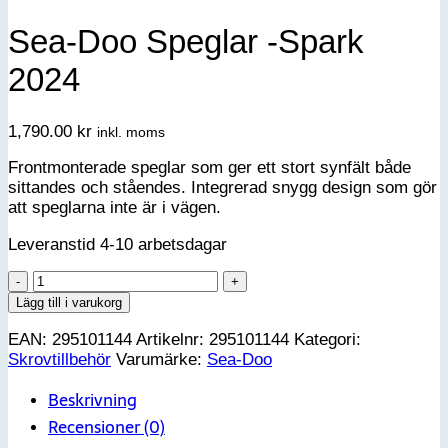
Sea-Doo Speglar -Spark
2024
1,790.00
kr
inkl. moms
Frontmonterade speglar som ger ett stort synfält både
sittandes och ståendes. Integrerad snygg design som gör
att speglarna inte är i vägen.
Leveranstid 4-10 arbetsdagar
Sea-
Doo
Lägg till i varukorg
Speglar
EAN:
295101144
Artikelnr:
295101144
Kategori:
-
Skrovtillbehör
Varumärke:
Sea-Doo
Spark
2024
Beskrivning
mängd
Recensioner (0)