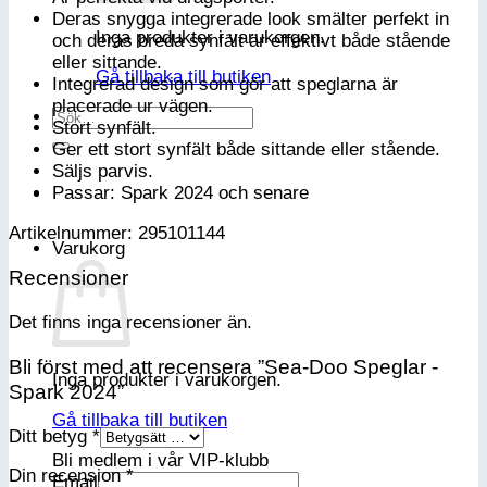
Deras snygga integrerade look smälter perfekt in
Inga produkter i varukorgen.
och deras breda synfält är effektivt både stående
eller sittande.
Gå tillbaka till butiken
Integrerad design som gör att speglarna är
placerade ur vägen.
Sök
Stort synfält.
efter:
Ger ett stort synfält både sittande eller stående.
Säljs parvis.
Passar: Spark 2024 och senare
Artikelnummer: 295101144
Varukorg
Recensioner
Det finns inga recensioner än.
Bli först med att recensera ”Sea-Doo Speglar -
Inga produkter i varukorgen.
Spark 2024”
Gå tillbaka till butiken
Ditt betyg
*
Bli medlem i vår VIP-klubb
Din recension
*
Email