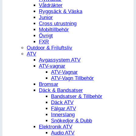
Våtdräkter
Ryggsäck & Väska
Junior
Cross utrustning
Mobiltillbehör
Övrigt
FXR
Outdoor & Friluftsliv
ATV
Avgassystem ATV
ATV-vagnar
ATV-Vagnar
ATV-Vagn Tillbehör
Bromsar
Däck & Bandsatser
Bandsatser & Tillbehör
Däck ATV
Fälgar ATV
Innerslang
Snökedjor & Dubb
Elektronik ATV
Audio ATV