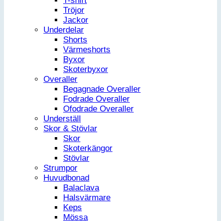
T-shirt
Tröjor
Jackor
Underdelar
Shorts
Värmeshorts
Byxor
Skoterbyxor
Overaller
Begagnade Overaller
Fodrade Overaller
Ofodrade Overaller
Underställ
Skor & Stövlar
Skor
Skoterkängor
Stövlar
Strumpor
Huvudbonad
Balaclava
Halsvärmare
Keps
Mössa