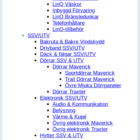
LinQ Väskor
Inbyggd Förvaring
LinQ Bränsledunkar
Telefonhållare
LinQ-tillbehör
SSV/UTV
Bakruta & Bakre Vindskydd
Drivband SSV/UTV
Däck & fälgar SSV/UTV
Dörrar SSV & UTV
Dörrar Maverick
Sportdörrar Maverick
Trail Dörrar Maverick
Övre Mjuka Dörrpaneler
Dörrar Traxter
Elektronik SSV/UTV
Audio & Kommunikation
Belysning
Värme & Kupé
Övrig elektronik Maverick
Övrig elektronik Traxter
Hytter SSV & UTV