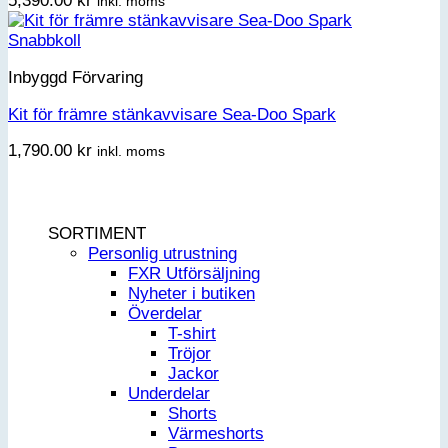
5,390.00
kr
inkl. moms
Snabbkoll
Inbyggd Förvaring
Kit för främre stänkavvisare Sea-Doo Spark
1,790.00
kr
inkl. moms
SORTIMENT
Personlig utrustning
FXR Utförsäljning
Nyheter i butiken
Överdelar
T-shirt
Tröjor
Jackor
Underdelar
Shorts
Värmeshorts