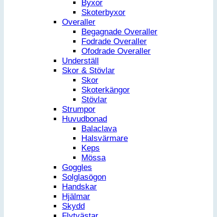
Byxor
Skoterbyxor
Overaller
Begagnade Overaller
Fodrade Overaller
Ofodrade Overaller
Underställ
Skor & Stövlar
Skor
Skoterkängor
Stövlar
Strumpor
Huvudbonad
Balaclava
Halsvärmare
Keps
Mössa
Goggles
Solglasögon
Handskar
Hjälmar
Skydd
Flytvästar