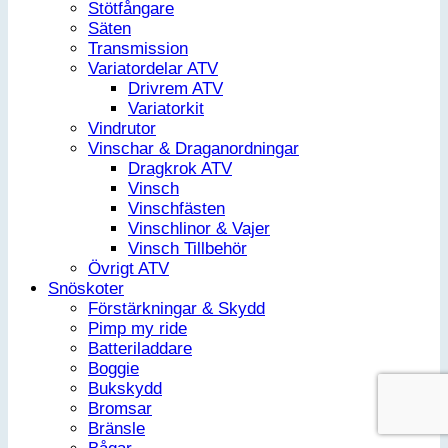
Stötfångare
Säten
Transmission
Variatordelar ATV
Drivrem ATV
Variatorkit
Vindrutor
Vinschar & Draganordningar
Dragkrok ATV
Vinsch
Vinschfästen
Vinschlinor & Vajer
Vinsch Tillbehör
Övrigt ATV
Snöskoter
Förstärkningar & Skydd
Pimp my ride
Batteriladdare
Boggie
Bukskydd
Bromsar
Bränsle