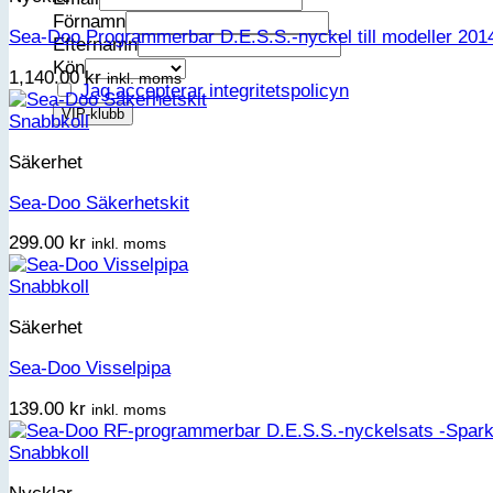
Förnamn
Sea-Doo Programmerbar D.E.S.S.-nyckel till modeller 2014
Efternamn
Kön
1,140.00
kr
inkl. moms
Jag accepterar integritetspolicyn
Snabbkoll
Säkerhet
Sea-Doo Säkerhetskit
299.00
kr
inkl. moms
Snabbkoll
Säkerhet
Sea-Doo Visselpipa
139.00
kr
inkl. moms
Snabbkoll