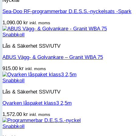
Nycklar
Sea-Doo RF-programmerbar D.E.S.S.-nyckelsats -Spark
1,090.00
kr
inkl. moms
Snabbkoll
Lås & Säkerhet SSV/UTV
ABUS Vägg- & Golvankare – Granit WBA 75
915.00
kr
inkl. moms
Snabbkoll
Lås & Säkerhet SSV/UTV
Qvarken låspaket klass3 2,5m
1,572.00
kr
inkl. moms
Snabbkoll