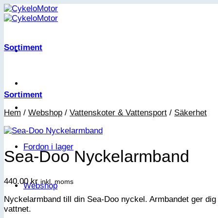
Skip
to
content
Sortiment
Sortiment
Hem
/
Webshop
/
Vattenskoter & Vattensport
/
Säkerhet
Fordon i lager
Sea-Doo Nyckelarmband
440.00
kr
inkl. moms
Webshop
Nyckelarmband till din Sea-Doo nyckel. Armbandet ger dig en 
vattnet.