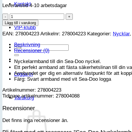
Kontakt
Leveranstid 4-10 arbetsdagar
Sea-
Doo
Lägg till i varukorg
VIP-klubb
Nyckelarmband
EAN:
278004223
Artikelnr:
278004223
Kategorier:
Nycklar
mängd
Beskrivning
Sök
Recensioner (0)
efter:
Nyckelarmband till din Sea-Doo nyckel.
Ett perfekt armband att fästa säkerhetslinan till din v
Armbandet ger dig en alternativ fästpunkt för att koppla
Logga in
Färg: Svart armband med vit Sea-Doo logga
Artikelnummer: 278004223
Tidigare artikelnummer: 278004088
Varukorg
Recensioner
Det finns inga recensioner än.