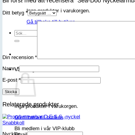
Bli först med att recensera ”Sea-Doo Nyckelarm
Inga produkter i varukorgen.
Ditt betyg
*
Gå tillbaka till butiken
Sök
efter:
Din recension
*
Namn
*
Varukorg
E-post
*
Relaterade produkter
Inga produkter i varukorgen.
Gå tillbaka till butiken
Snabbkoll
Bli medlem i vår VIP-klubb
Nycklar
Email