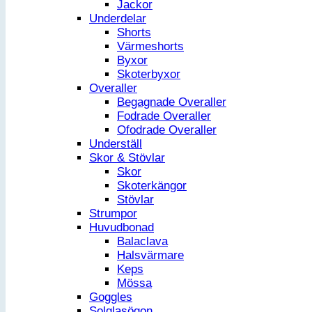
Jackor
Underdelar
Shorts
Värmeshorts
Byxor
Skoterbyxor
Overaller
Begagnade Overaller
Fodrade Overaller
Ofodrade Overaller
Underställ
Skor & Stövlar
Skor
Skoterkängor
Stövlar
Strumpor
Huvudbonad
Balaclava
Halsvärmare
Keps
Mössa
Goggles
Solglasögon