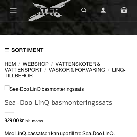
Skip
to
content
SORTIMENT
HEM
/
WEBSHOP
/
VATTENSKOTER &
VATTENSPORT
/
VÄSKOR & FÖRVARING
/
LINQ-
TILLBEHÖR
Sea-Doo LinQ basmonteringssats
329.00
kr
inkl. moms
Med LinQ-bassatsen kan upp till tre Sea-Doo LinQ-