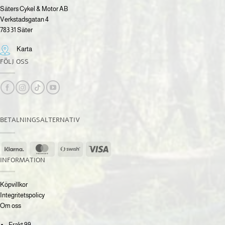
Säters Cykel & Motor AB
Verkstadsgatan 4
783 31 Säter
Karta
FÖLJ OSS
BETALNINGSALTERNATIV
Klarna
MasterCard
Swish
Visa
(SE)
INFORMATION
Köpvillkor
Integritetspolicy
Om oss
Frakt 99:-