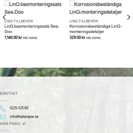
LINQ-TILLBEHÖR
LINQ-TILLBEHÖR
LinQ basmonteringssats Sea-
Korrosionsbeständiga LinQ-
Doo
monteringsdetaljer
1,140.00
kr
329.00
kr
inkl. moms
inkl. moms
KONTAKT
0225-525 80
info@saterspw.se
HÄR FINNS VI