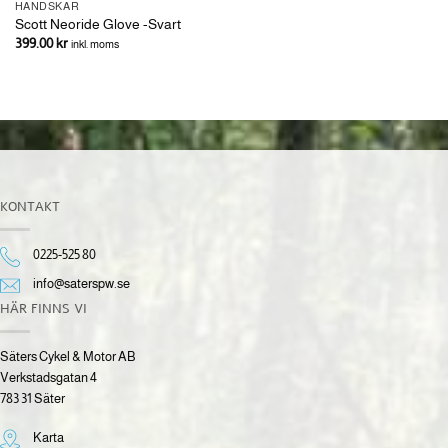
HANDSKAR
Scott Neoride Glove -Svart
399.00
kr
inkl. moms
KONTAKT
0225-525 80
info@saterspw.se
HÄR FINNS VI
Säters Cykel & Motor AB
Verkstadsgatan 4
783 31 Säter
Karta