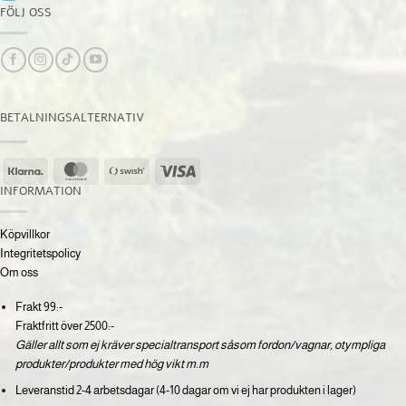
FÖLJ OSS
BETALNINGSALTERNATIV
Klarna
MasterCard
Swish
Visa
(SE)
INFORMATION
Köpvillkor
Integritetspolicy
Om oss
Frakt 99:-
Fraktfritt över 2500:-
Gäller allt som ej kräver specialtransport såsom fordon/vagnar, otympliga
produkter/produkter med hög vikt m.m
Leveranstid 2-4 arbetsdagar (4-10 dagar om vi ej har produkten i lager)