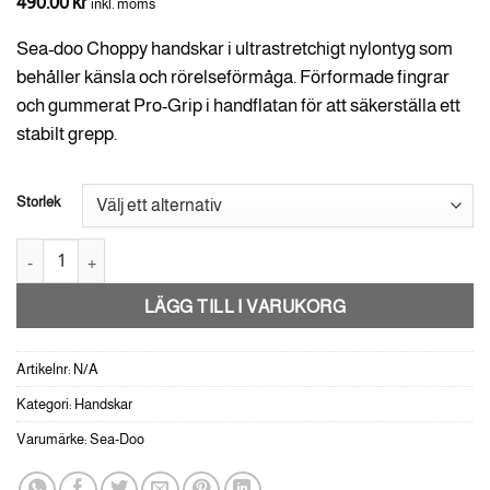
490.00
kr
inkl. moms
Sea-doo Choppy handskar i ultrastretchigt nylontyg som
behåller känsla och rörelseförmåga. Förformade fingrar
och gummerat Pro-Grip i handflatan för att säkerställa ett
stabilt grepp.
Storlek
Sea-Doo Choppy handskar mängd
LÄGG TILL I VARUKORG
Artikelnr:
N/A
Kategori:
Handskar
Varumärke:
Sea-Doo