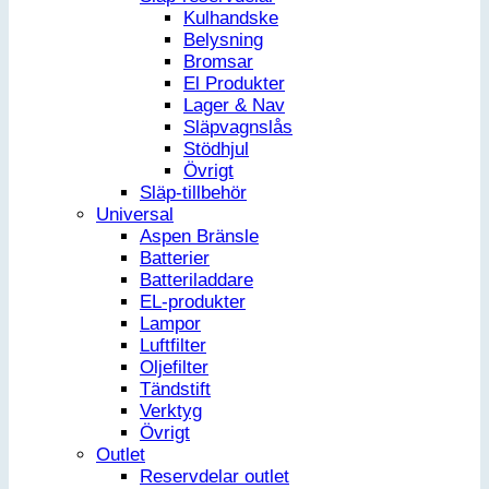
Kulhandske
Belysning
Bromsar
El Produkter
Lager & Nav
Släpvagnslås
Stödhjul
Övrigt
Släp-tillbehör
Universal
Aspen Bränsle
Batterier
Batteriladdare
EL-produkter
Lampor
Luftfilter
Oljefilter
Tändstift
Verktyg
Övrigt
Outlet
Reservdelar outlet