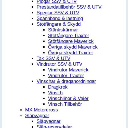
Plogar SSV & UTV
Prestandatillbehör SSV & UTV
Speglar SSV & UTV
Spännband & lastning
Stötfångare & Skydd
Stänkskärmar
Stötfångare Traxter
Stötfångare Maverick
Övriga skydd Maverick
Övriga skydd Traxter
Tak SSV & UTV
Vindrutor SSV & UTV
Vindrutor Maverick
Vindrutor Traxter
Vinschar & draganordningar
Dragkrok
Vinsch
Vinschlinor & Vajer
Vinsch Tillbehör
MX Motorcross
Släpvagnar
Släpvagnar
Släp-reservdelar