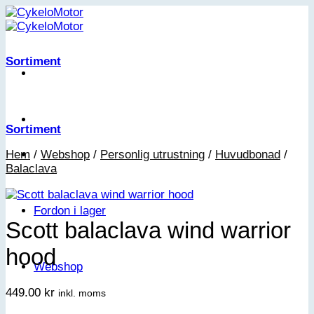
Skip
to
content
Sortiment
Sortiment
Hem
/
Webshop
/
Personlig utrustning
/
Huvudbonad
/
Balaclava
Fordon i lager
Scott balaclava wind warrior
hood
Webshop
449.00
kr
inkl. moms