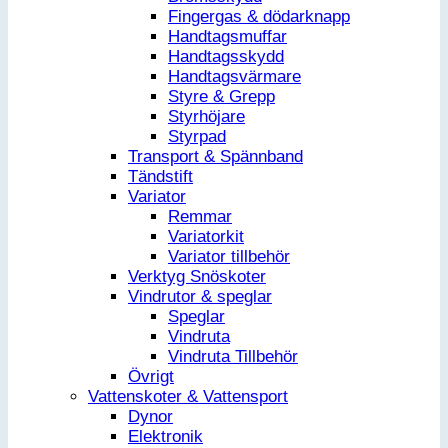
Fingergas & dödarknapp
Handtagsmuffar
Handtagsskydd
Handtagsvärmare
Styre & Grepp
Styrhöjare
Styrpad
Transport & Spännband
Tändstift
Variator
Remmar
Variatorkit
Variator tillbehör
Verktyg Snöskoter
Vindrutor & speglar
Speglar
Vindruta
Vindruta Tillbehör
Övrigt
Vattenskoter & Vattensport
Dynor
Elektronik