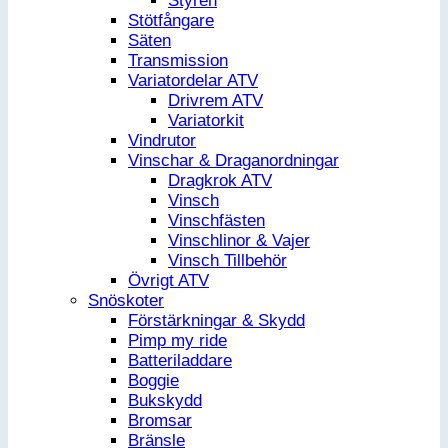
Styren
Stötfångare
Säten
Transmission
Variatordelar ATV
Drivrem ATV
Variatorkit
Vindrutor
Vinschar & Draganordningar
Dragkrok ATV
Vinsch
Vinschfästen
Vinschlinor & Vajer
Vinsch Tillbehör
Övrigt ATV
Snöskoter
Förstärkningar & Skydd
Pimp my ride
Batteriladdare
Boggie
Bukskydd
Bromsar
Bränsle