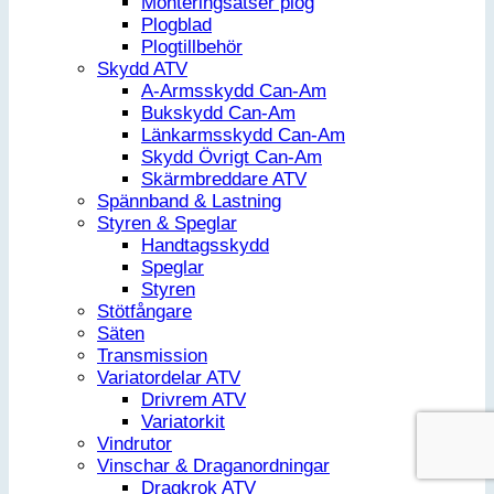
Monteringsatser plog
Plogblad
Plogtillbehör
Skydd ATV
A-Armsskydd Can-Am
Bukskydd Can-Am
Länkarmsskydd Can-Am
Skydd Övrigt Can-Am
Skärmbreddare ATV
Spännband & Lastning
Styren & Speglar
Handtagsskydd
Speglar
Styren
Stötfångare
Säten
Transmission
Variatordelar ATV
Drivrem ATV
Variatorkit
Vindrutor
Vinschar & Draganordningar
Dragkrok ATV