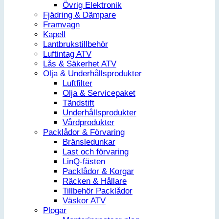
Övrig Elektronik
Fjädring & Dämpare
Framvagn
Kapell
Lantbrukstillbehör
Luftintag ATV
Lås & Säkerhet ATV
Olja & Underhållsprodukter
Luftfilter
Olja & Servicepaket
Tändstift
Underhållsprodukter
Vårdprodukter
Packlådor & Förvaring
Bränsledunkar
Last och förvaring
LinQ-fästen
Packlådor & Korgar
Räcken & Hållare
Tillbehör Packlådor
Väskor ATV
Plogar