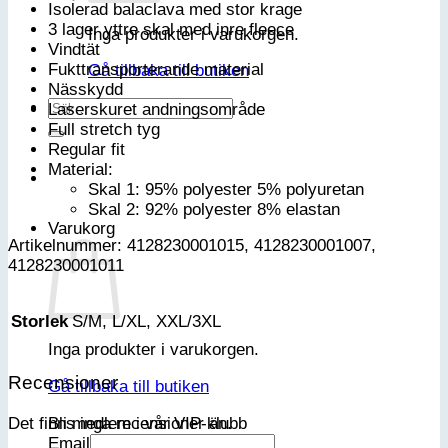
Isolerad balaclava med stor krage
3 lager yttre skal med inre fleece
Inga produkter i varukorgen.
Vindtät
Fukttransporterande material
Gå tillbaka till butiken
Nässkydd
Sök
Laserskuret andningsområde
efter:
Full stretch tyg
Regular fit
Material:
Skal 1: 95% polyester 5% polyuretan
Skal 2: 92% polyester 8% elastan
Varukorg
Artikelnummer: 4128230001015, 4128230001007,
4128230001011
Storlek
S/M, L/XL, XXL/3XL
Inga produkter i varukorgen.
Recensioner
Gå tillbaka till butiken
Bli medlem i vår VIP-klubb
Det finns inga recensioner än.
Email