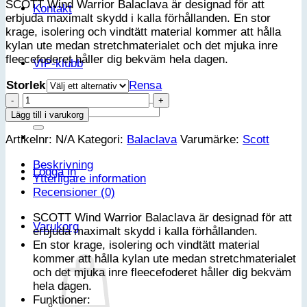
SCOTT Wind Warrior Balaclava är designad för att
Kontakt
erbjuda maximalt skydd i kalla förhållanden. En stor
krage, isolering och vindtätt material kommer att hålla
kylan ute medan stretchmaterialet och det mjuka inre
fleecefoderet håller dig bekväm hela dagen.
VIP-klubb
Storlek
Rensa
Scott
Sök
balaclava
Lägg till i varukorg
efter:
wind
Artikelnr:
N/A
Kategori:
Balaclava
Varumärke:
Scott
warrior
hood
Beskrivning
mängd
Logga in
Ytterligare information
Recensioner (0)
SCOTT Wind Warrior Balaclava är designad för att
Varukorg
erbjuda maximalt skydd i kalla förhållanden.
En stor krage, isolering och vindtätt material
kommer att hålla kylan ute medan stretchmaterialet
och det mjuka inre fleecefoderet håller dig bekväm
hela dagen.
Funktioner: