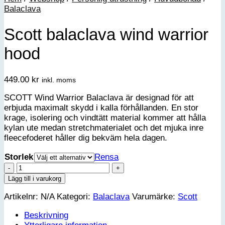
Balaclava
Scott balaclava wind warrior
hood
449.00
kr
inkl. moms
SCOTT Wind Warrior Balaclava är designad för att
erbjuda maximalt skydd i kalla förhållanden. En stor
krage, isolering och vindtätt material kommer att hålla
kylan ute medan stretchmaterialet och det mjuka inre
fleecefoderet håller dig bekväm hela dagen.
Storlek
Rensa
Scott
balaclava
Lägg till i varukorg
wind
Artikelnr:
N/A
Kategori:
Balaclava
Varumärke:
Scott
warrior
hood
Beskrivning
mängd