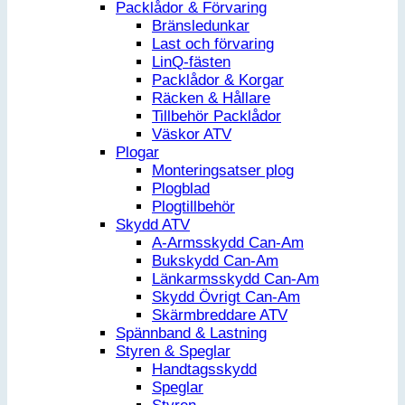
Packlådor & Förvaring
Bränsledunkar
Last och förvaring
LinQ-fästen
Packlådor & Korgar
Räcken & Hållare
Tillbehör Packlådor
Väskor ATV
Plogar
Monteringsatser plog
Plogblad
Plogtillbehör
Skydd ATV
A-Armsskydd Can-Am
Bukskydd Can-Am
Länkarmsskydd Can-Am
Skydd Övrigt Can-Am
Skärmbreddare ATV
Spännband & Lastning
Styren & Speglar
Handtagsskydd
Speglar