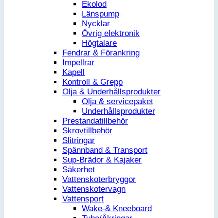
Ekolod
Länspump
Nycklar
Övrig elektronik
Högtalare
Fendrar & Förankring
Impellrar
Kapell
Kontroll & Grepp
Olja & Underhållsprodukter
Olja & servicepaket
Underhållsprodukter
Prestandatillbehör
Skrovtillbehör
Slitringar
Spännband & Transport
Sup-Brädor & Kajaker
Säkerhet
Vattenskoterbryggor
Vattenskotervagn
Vattensport
Wake-& Kneeboard