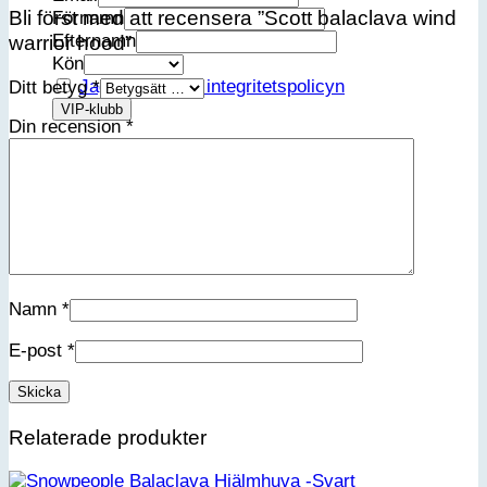
Bli först med att recensera ”Scott balaclava wind
Förnamn
Efternamn
warrior hood”
Kön
Jag accepterar integritetspolicyn
Ditt betyg
*
Din recension
*
Namn
*
E-post
*
Relaterade produkter