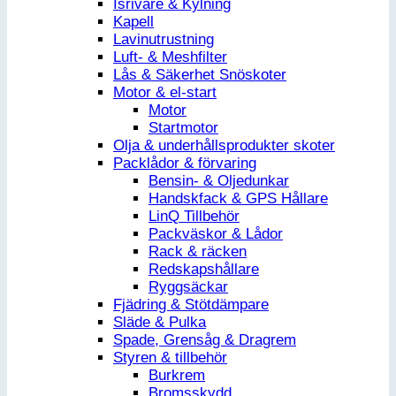
Isrivare & Kylning
Kapell
Lavinutrustning
Luft- & Meshfilter
Lås & Säkerhet Snöskoter
Motor & el-start
Motor
Startmotor
Olja & underhållsprodukter skoter
Packlådor & förvaring
Bensin- & Oljedunkar
Handskfack & GPS Hållare
LinQ Tillbehör
Packväskor & Lådor
Rack & räcken
Redskapshållare
Ryggsäckar
Fjädring & Stötdämpare
Släde & Pulka
Spade, Grensåg & Dragrem
Styren & tillbehör
Burkrem
Bromsskydd