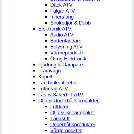
Däck ATV
Fälgar ATV
Innerslang
Snökedjor & Dubb
Elektronik ATV
Audio ATV
Batteriladdare
Belysning ATV
Värmeprodukter
Övrig Elektronik
Fjädring & Dämpare
Framvagn
Kapell
Lantbrukstillbehör
Luftintag ATV
Lås & Säkerhet ATV
Olja & Underhållsprodukter
Luftfilter
Olja & Servicepaket
Tändstift
Underhållsprodukter
Vårdprodukter