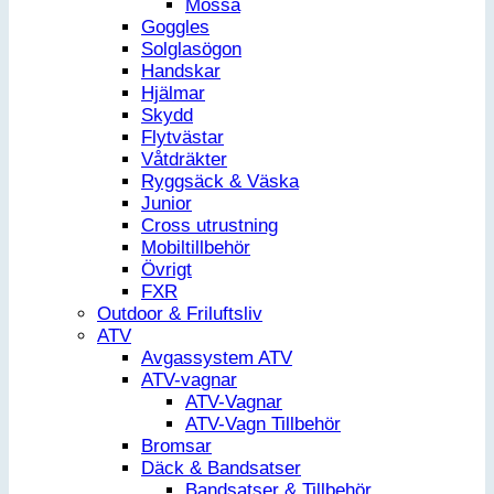
Mössa
Goggles
Solglasögon
Handskar
Hjälmar
Skydd
Flytvästar
Våtdräkter
Ryggsäck & Väska
Junior
Cross utrustning
Mobiltillbehör
Övrigt
FXR
Outdoor & Friluftsliv
ATV
Avgassystem ATV
ATV-vagnar
ATV-Vagnar
ATV-Vagn Tillbehör
Bromsar
Däck & Bandsatser
Bandsatser & Tillbehör