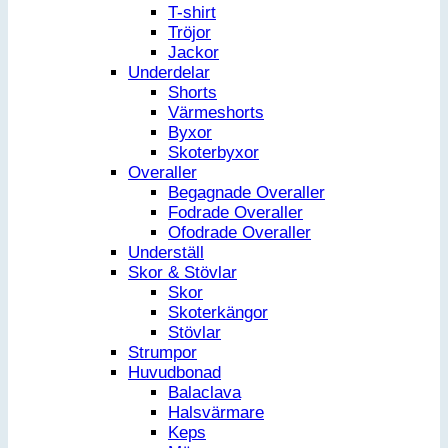
T-shirt
Tröjor
Jackor
Underdelar
Shorts
Värmeshorts
Byxor
Skoterbyxor
Overaller
Begagnade Overaller
Fodrade Overaller
Ofodrade Overaller
Underställ
Skor & Stövlar
Skor
Skoterkängor
Stövlar
Strumpor
Huvudbonad
Balaclava
Halsvärmare
Keps