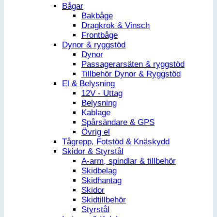
Bågar
Bakbåge
Dragkrok & Vinsch
Frontbåge
Dynor & ryggstöd
Dynor
Passagerarsäten & ryggstöd
Tillbehör Dynor & Ryggstöd
El & Belysning
12V - Uttag
Belysning
Kablage
Spårsändare & GPS
Övrig el
Tågrepp, Fotstöd & Knäskydd
Skidor & Styrstål
A-arm, spindlar & tillbehör
Skidbelag
Skidhantag
Skidor
Skidtillbehör
Styrstål