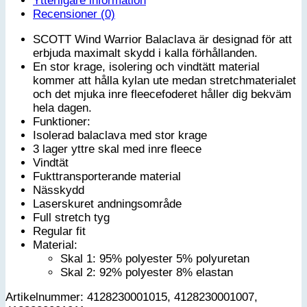
Ytterligare information
Recensioner (0)
SCOTT Wind Warrior Balaclava är designad för att
erbjuda maximalt skydd i kalla förhållanden.
En stor krage, isolering och vindtätt material
kommer att hålla kylan ute medan stretchmaterialet
och det mjuka inre fleecefoderet håller dig bekväm
hela dagen.
Funktioner:
Isolerad balaclava med stor krage
3 lager yttre skal med inre fleece
Vindtät
Fukttransporterande material
Nässkydd
Laserskuret andningsområde
Full stretch tyg
Regular fit
Material:
Skal 1: 95% polyester 5% polyuretan
Skal 2: 92% polyester 8% elastan
Artikelnummer: 4128230001015, 4128230001007,