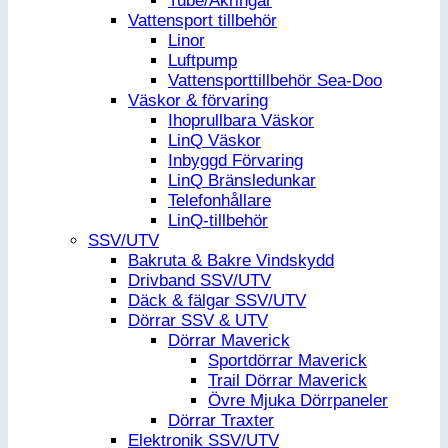
Tube/Åkringar
Vattensport tillbehör
Linor
Luftpump
Vattensporttillbehör Sea-Doo
Väskor & förvaring
Ihoprullbara Väskor
LinQ Väskor
Inbyggd Förvaring
LinQ Bränsledunkar
Telefonhållare
LinQ-tillbehör
SSV/UTV
Bakruta & Bakre Vindskydd
Drivband SSV/UTV
Däck & fälgar SSV/UTV
Dörrar SSV & UTV
Dörrar Maverick
Sportdörrar Maverick
Trail Dörrar Maverick
Övre Mjuka Dörrpaneler
Dörrar Traxter
Elektronik SSV/UTV