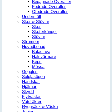
Begagnade Overaller
Fodrade Overaller
Ofodrade Overaller
Underställ
Skor & Stövlar
Skor
Skoterkängor
Stövlar
Strumpor
Huvudbonad
Balaclava
Halsvärmare
Keps
Mössa
Goggles
Solglasögon
Handskar
Hjälmar
Skydd
Flytvästar
Våtdräkter
Ryggsäck & Väska
Junior