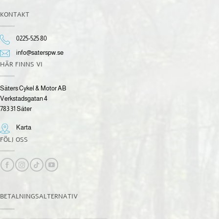
KONTAKT
0225-525 80
info@saterspw.se
HÄR FINNS VI
Säters Cykel & Motor AB
Verkstadsgatan 4
783 31 Säter
Karta
FÖLJ OSS
BETALNINGSALTERNATIV