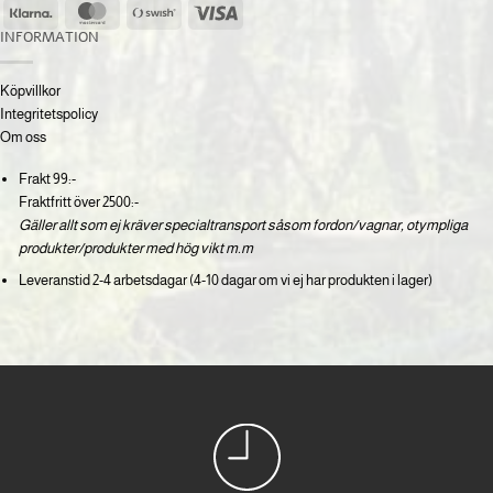
Klarna
MasterCard
Swish
Visa
(SE)
INFORMATION
Köpvillkor
Integritetspolicy
Om oss
Frakt 99:-
Fraktfritt över 2500:-
Gäller allt som ej kräver specialtransport såsom fordon/vagnar, otympliga
produkter/produkter med hög vikt m.m
Leveranstid 2-4 arbetsdagar (4-10 dagar om vi ej har produkten i lager)