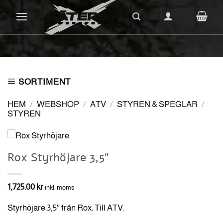
Skip
to
content
SORTIMENT
HEM
/
WEBSHOP
/
ATV
/
STYREN & SPEGLAR
/
STYREN
Rox Styrhöjare 3,5″
1,725.00
kr
inkl. moms
Styrhöjare 3,5″ från Rox. Till ATV.