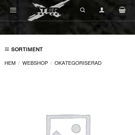
Skip
to
content
SORTIMENT
HEM
/
WEBSHOP
/
OKATEGORISERAD