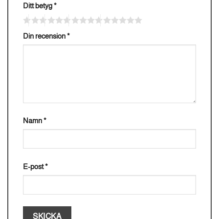
Ditt betyg
*
Din recension
*
Namn
*
E-post
*