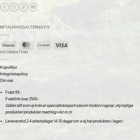
BETALNINGSALTERNATIV
Klarna
MasterCard
Swish
Visa
(SE)
INFORMATION
Köpvillkor
Integritetspolicy
Om oss
Frakt 99:-
Fraktfritt över 2500:-
Gäller allt som ej kräver specialtransport såsom fordon/vagnar, otympliga
produkter/produkter med hög vikt m.m
Leveranstid 2-4 arbetsdagar (4-10 dagar om vi ej har produkten i lager)