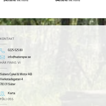
249.00
kr
640.00
kr
inkl. moms
inkl. moms
KONTAKT
0225-525 80
info@saterspw.se
HÄR FINNS VI
Säters Cykel & Motor AB
Verkstadsgatan 4
783 31 Säter
Karta
FÖLJ OSS