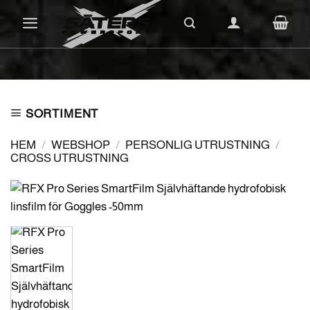
Skip
to
content
SORTIMENT
HEM
/
WEBSHOP
/
PERSONLIG UTRUSTNING
/
CROSS UTRUSTNING