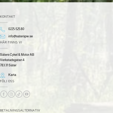
KONTAKT
0225-525 80
info@saterspw.se
HÄR FINNS VI
Säters Cykel & Motor AB
Verkstadsgatan 4
783 31 Säter
Karta
FÖLJ OSS
BETALNINGSALTERNATIV