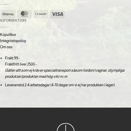
Klarna
MasterCard
Swish
Visa
(SE)
INFORMATION
Köpvillkor
Integritetspolicy
Om oss
Frakt 99:-
Fraktfritt över 2500:-
Gäller allt som ej kräver specialtransport såsom fordon/vagnar, otympliga
produkter/produkter med hög vikt m.m
Leveranstid 2-4 arbetsdagar (4-10 dagar om vi ej har produkten i lager)