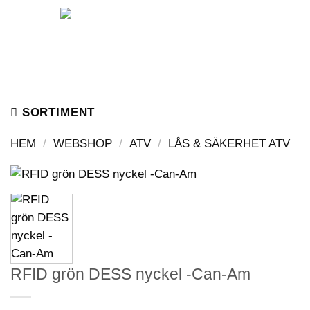
Skip
to
content
SORTIMENT
HEM
/
WEBSHOP
/
ATV
/
LÅS & SÄKERHET ATV
RFID grön DESS nyckel -Can-Am