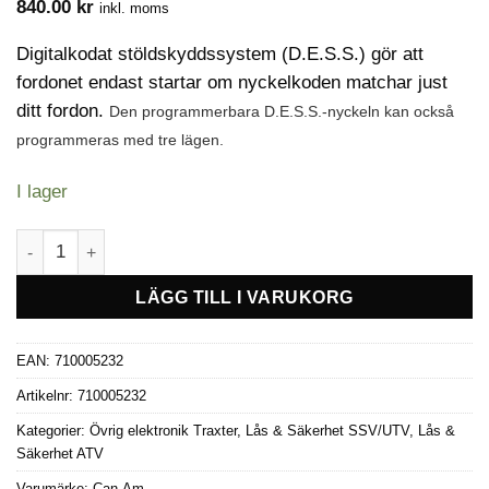
840.00
kr
inkl. moms
Digitalkodat stöldskyddssystem (D.E.S.S.) gör att
fordonet endast startar om nyckelkoden matchar just
ditt fordon.
Den programmerbara D.E.S.S.-nyckeln kan också
programmeras med tre lägen.
I lager
RFID grön DESS nyckel -Can-Am mängd
LÄGG TILL I VARUKORG
EAN:
710005232
Artikelnr:
710005232
Kategorier:
Övrig elektronik Traxter
,
Lås & Säkerhet SSV/UTV
,
Lås &
Säkerhet ATV
Varumärke:
Can-Am