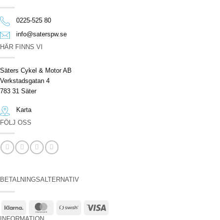
0225-525 80
info@saterspw.se
HÄR FINNS VI
Säters Cykel & Motor AB
Verkstadsgatan 4
783 31 Säter
Karta
FÖLJ OSS
BETALNINGSALTERNATIV
Klarna
MasterCard
Swish
Visa
(SE)
INFORMATION