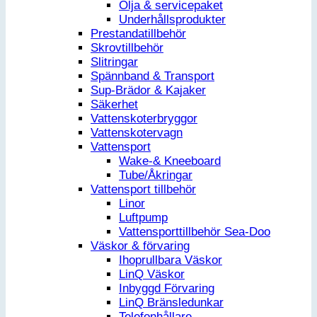
Olja & servicepaket
Underhållsprodukter
Prestandatillbehör
Skrovtillbehör
Slitringar
Spännband & Transport
Sup-Brädor & Kajaker
Säkerhet
Vattenskoterbryggor
Vattenskotervagn
Vattensport
Wake-& Kneeboard
Tube/Åkringar
Vattensport tillbehör
Linor
Luftpump
Vattensporttillbehör Sea-Doo
Väskor & förvaring
Ihoprullbara Väskor
LinQ Väskor
Inbyggd Förvaring
LinQ Bränsledunkar
Telefonhållare