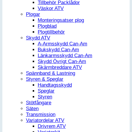
Tillbehör Packlådor
Väskor ATV
Plogar
Monteringsatser plog
Plogblad
Plogtillbehör
Skydd ATV
A-Armsskydd Can-Am
Bukskydd Can-Am
Länkarmsskydd Can-Am
Skydd Övrigt Can-Am
Skärmbreddare ATV
Spännband & Lastning
Styren & Speglar
Handtagsskydd
Speglar
Styren
Stötfångare
Säten
Transmission
Variatordelar ATV
Drivrem ATV