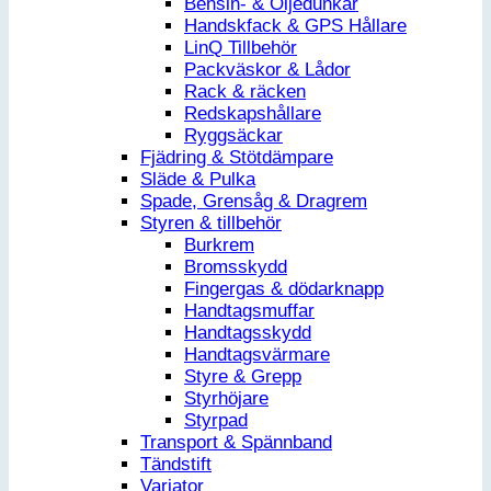
Bensin- & Oljedunkar
Handskfack & GPS Hållare
LinQ Tillbehör
Packväskor & Lådor
Rack & räcken
Redskapshållare
Ryggsäckar
Fjädring & Stötdämpare
Släde & Pulka
Spade, Grensåg & Dragrem
Styren & tillbehör
Burkrem
Bromsskydd
Fingergas & dödarknapp
Handtagsmuffar
Handtagsskydd
Handtagsvärmare
Styre & Grepp
Styrhöjare
Styrpad
Transport & Spännband
Tändstift
Variator