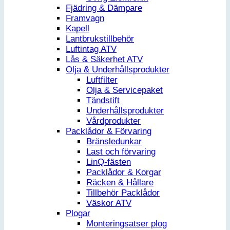
Fjädring & Dämpare
Framvagn
Kapell
Lantbrukstillbehör
Luftintag ATV
Lås & Säkerhet ATV
Olja & Underhållsprodukter
Luftfilter
Olja & Servicepaket
Tändstift
Underhållsprodukter
Vårdprodukter
Packlådor & Förvaring
Bränsledunkar
Last och förvaring
LinQ-fästen
Packlådor & Korgar
Räcken & Hållare
Tillbehör Packlådor
Väskor ATV
Plogar
Monteringsatser plog