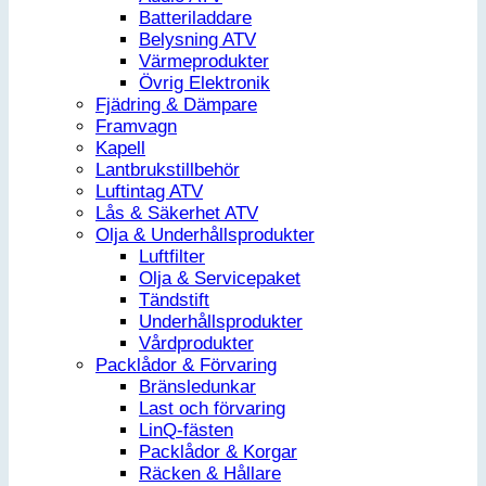
Batteriladdare
Belysning ATV
Värmeprodukter
Övrig Elektronik
Fjädring & Dämpare
Framvagn
Kapell
Lantbrukstillbehör
Luftintag ATV
Lås & Säkerhet ATV
Olja & Underhållsprodukter
Luftfilter
Olja & Servicepaket
Tändstift
Underhållsprodukter
Vårdprodukter
Packlådor & Förvaring
Bränsledunkar
Last och förvaring
LinQ-fästen
Packlådor & Korgar
Räcken & Hållare