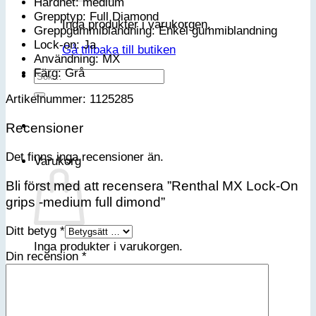
Hårdhet: medium
Grepptyp: Full Diamond
Inga produkter i varukorgen.
Greppgummiblandning: Enkel gummiblandning
Lock-on: Ja
Gå tillbaka till butiken
Användning: MX
Färg: Grå
Sök
efter:
Artikelnummer: 1125285
Recensioner
Det finns inga recensioner än.
Varukorg
Bli först med att recensera ”Renthal MX Lock-On
grips -medium full dimond”
Ditt betyg
*
Inga produkter i varukorgen.
Din recension
*
Gå tillbaka till butiken
Bli medlem i vår VIP-klubb
Email