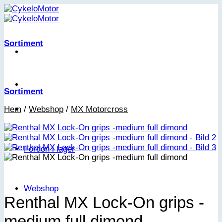
Skip
to
content
Sortiment
Sortiment
Hem
/
Webshop
/
MX Motorcross
Fordon i lager
Webshop
Renthal MX Lock-On grips -
medium full dimond