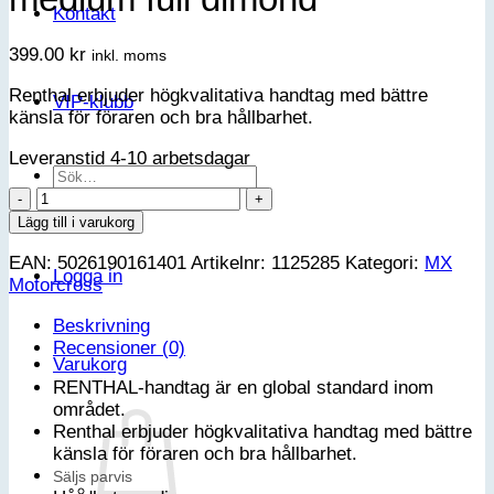
Kontakt
399.00
kr
inkl. moms
Renthal erbjuder högkvalitativa handtag med bättre
VIP-klubb
känsla för föraren och bra hållbarhet.
Leveranstid 4-10 arbetsdagar
Sök
efter:
Renthal
MX
Lägg till i varukorg
Lock-
EAN:
5026190161401
Artikelnr:
1125285
Kategori:
MX
On
Logga in
Motorcross
grips
-
Beskrivning
medium
Recensioner (0)
full
Varukorg
dimond
RENTHAL-handtag är en global standard inom
mängd
området.
Renthal erbjuder högkvalitativa handtag med bättre
känsla för föraren och bra hållbarhet.
Säljs parvis