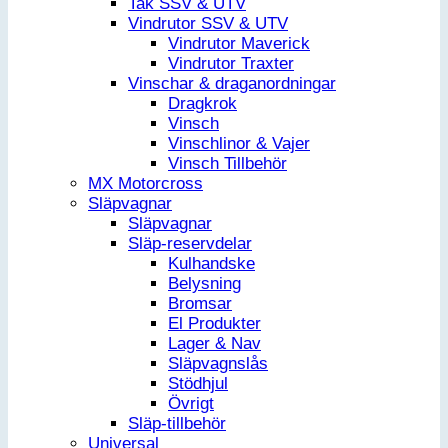
Tak SSV & UTV
Vindrutor SSV & UTV
Vindrutor Maverick
Vindrutor Traxter
Vinschar & draganordningar
Dragkrok
Vinsch
Vinschlinor & Vajer
Vinsch Tillbehör
MX Motorcross
Släpvagnar
Släpvagnar
Släp-reservdelar
Kulhandske
Belysning
Bromsar
El Produkter
Lager & Nav
Släpvagnslås
Stödhjul
Övrigt
Släp-tillbehör
Universal