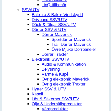
LinQ-tillbehör
SSV/UTV
Bakruta & Bakre Vindskydd
Drivband SSV/UTV
Däck & fälgar SSV/UTV
Dörrar SSV & UTV
Dörrar Maverick
Sportdörrar Maverick
Trail Dörrar Maverick
Övre Mjuka Dörrpaneler
Dörrar Traxter
Elektronik SSV/UTV
Audio & Kommunikation
Belysning
Värme & Kupé
Övrig elektronik Maverick
Övrig elektronik Traxter
Hytter SSV & UTV
Kapell
Lås & Säkerhet SSV/UTV
Olja & Underhållsprodukter
Vårdprodukter