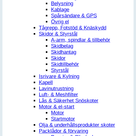
Belysning
Kablage
Spårsändare & GPS
Övrig el
Tågrepp, Fotstöd & Knäskydd
Skidor & Styrstål
A-arm, spindlar & tillbehör
Skidbelag
Skidhantag
Skidor
Skidtillbehör
Styrstål
Isrivare & Kylning
Kapell
Lavinutrustning
Luft- & Meshfilter
Lås & Säkerhet Snöskoter
Motor & el-start
Motor
Startmotor
Olja & underhållsprodukter skoter
Packlådor & förvaring