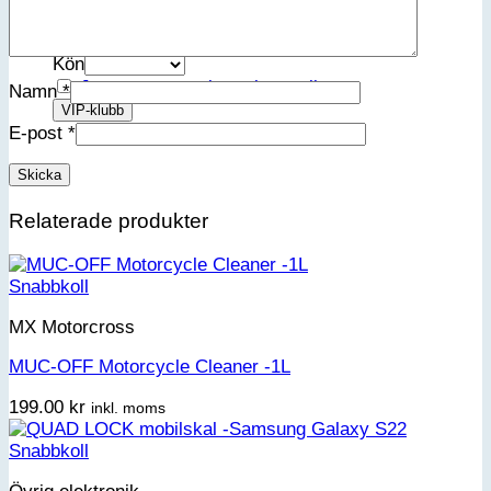
Förnamn
Efternamn
Kön
Jag accepterar integritetspolicyn
Namn
*
E-post
*
Relaterade produkter
Snabbkoll
MX Motorcross
MUC-OFF Motorcycle Cleaner -1L
199.00
kr
inkl. moms
Snabbkoll