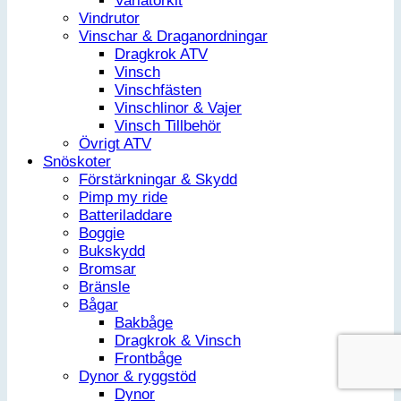
Variatorkit
Vindrutor
Vinschar & Draganordningar
Dragkrok ATV
Vinsch
Vinschfästen
Vinschlinor & Vajer
Vinsch Tillbehör
Övrigt ATV
Snöskoter
Förstärkningar & Skydd
Pimp my ride
Batteriladdare
Boggie
Bukskydd
Bromsar
Bränsle
Bågar
Bakbåge
Dragkrok & Vinsch
Frontbåge
Dynor & ryggstöd
Dynor