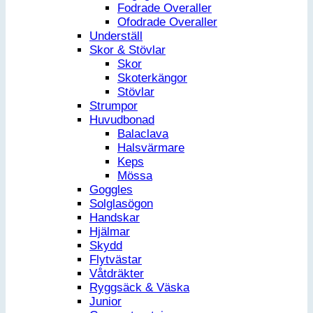
Fodrade Overaller
Ofodrade Overaller
Underställ
Skor & Stövlar
Skor
Skoterkängor
Stövlar
Strumpor
Huvudbonad
Balaclava
Halsvärmare
Keps
Mössa
Goggles
Solglasögon
Handskar
Hjälmar
Skydd
Flytvästar
Våtdräkter
Ryggsäck & Väska
Junior