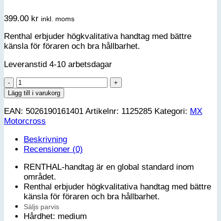
399.00
kr
inkl. moms
Renthal erbjuder högkvalitativa handtag med bättre
känsla för föraren och bra hållbarhet.
Leveranstid 4-10 arbetsdagar
Renthal
MX
Lägg till i varukorg
Lock-
EAN:
5026190161401
Artikelnr:
1125285
Kategori:
MX
On
Motorcross
grips
-
Beskrivning
medium
Recensioner (0)
full
dimond
RENTHAL-handtag är en global standard inom
mängd
området.
Renthal erbjuder högkvalitativa handtag med bättre
känsla för föraren och bra hållbarhet.
Säljs parvis
Hårdhet: medium