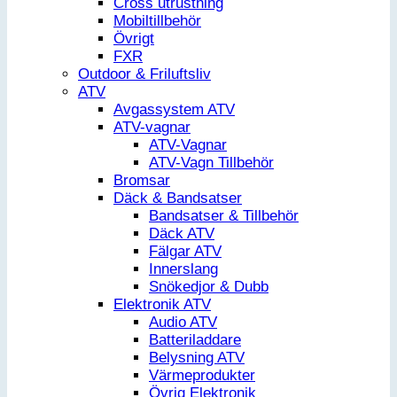
Cross utrustning
Mobiltillbehör
Övrigt
FXR
Outdoor & Friluftsliv
ATV
Avgassystem ATV
ATV-vagnar
ATV-Vagnar
ATV-Vagn Tillbehör
Bromsar
Däck & Bandsatser
Bandsatser & Tillbehör
Däck ATV
Fälgar ATV
Innerslang
Snökedjor & Dubb
Elektronik ATV
Audio ATV
Batteriladdare
Belysning ATV
Värmeprodukter
Övrig Elektronik