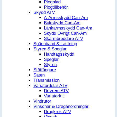
Plogblad
Plogtillbehör
Skydd ATV
A-Armsskydd Can-Am
Bukskydd Can-Am
Länkarmsskydd Can-Am
Skydd Övrigt Can-Am
Skärmbreddare ATV
Spännband & Lastning
Styren & Speglar
Handtagsskydd
Speglar
Styren
Stötfångare
Säten
Transmission
Variatordelar ATV
Drivrem ATV
Variatorkit
Vindrutor
Vinschar & Draganordningar
Dragkrok ATV
Vinsch