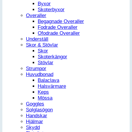
Byxor
Skoterbyxor
Overaller
Begagnade Overaller
Fodrade Overaller
Ofodrade Overaller
Underställ
Skor & Stövlar
Skor
Skoterkängor
Stövlar
Strumpor
Huvudbonad
Balaclava
Halsvärmare
Keps
Mössa
Goggles
Solglasögon
Handskar
Hjälmar
Skydd