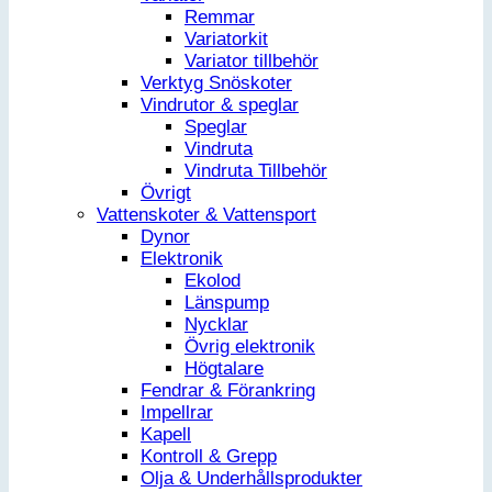
Remmar
Variatorkit
Variator tillbehör
Verktyg Snöskoter
Vindrutor & speglar
Speglar
Vindruta
Vindruta Tillbehör
Övrigt
Vattenskoter & Vattensport
Dynor
Elektronik
Ekolod
Länspump
Nycklar
Övrig elektronik
Högtalare
Fendrar & Förankring
Impellrar
Kapell
Kontroll & Grepp
Olja & Underhållsprodukter