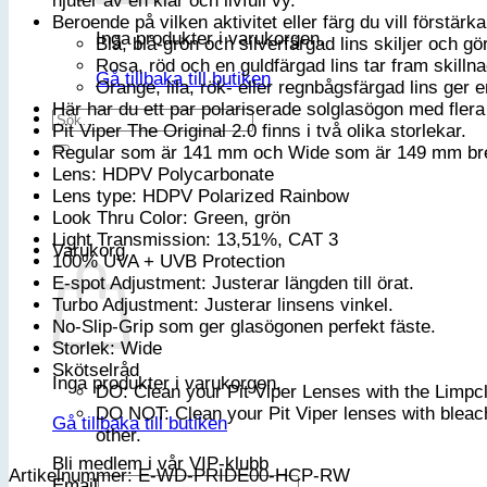
njuter av en klar och livfull vy.
Beroende på vilken aktivitet eller färg du vill förstärk
Inga produkter i varukorgen.
Blå, blå-grön och silverfärgad lins skiljer och gör
Rosa, röd och en guldfärgad lins tar fram skillna
Gå tillbaka till butiken
Orange, lila, rök- eller regnbågsfärgad lins ger 
Här har du ett par polariserade solglasögon med flera j
Sök
Pit Viper The Original 2.0 finns i två olika storlekar.
efter:
Regular som är 141 mm och Wide som är 149 mm br
Lens: HDPV Polycarbonate
Lens type: HDPV Polarized Rainbow
Look Thru Color: Green, grön
Light Transmission: 13,51%, CAT 3
Varukorg
100% UVA + UVB Protection
E-spot Adjustment: Justerar längden till örat.
Turbo Adjustment: Justerar linsens vinkel.
No-Slip-Grip som ger glasögonen perfekt fäste.
Storlek: Wide
Skötselråd
Inga produkter i varukorgen.
DO: Clean your Pit Viper Lenses with the Limpcl
DO NOT: Clean your Pit Viper lenses with bleach
Gå tillbaka till butiken
other.
Bli medlem i vår VIP-klubb
Artikelnummer: E-WD-PRIDE00-HCP-RW
Email