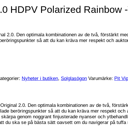
l 2.0 HDPV Polarized Rainbow 
riginal 2.0. Den optimala kombinationen av de två, förstärkt
röringspunkter så att du kan kräva mer respekt och auktori
ategorier:
Nyheter i butiken
,
Solglasögon
Varumärke:
Pit Vi
ill Original 2.0. Den optimala kombinationen av de två, förs
de beröringspunkter så att du kan kräva mer respekt och au
rp skärpa genom noggrant finjusterade nyanser och ytbehandl
tt du ska se på bästa sätt oavsett om du navigerar på tuffa s