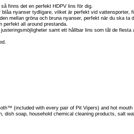
a så finns det en perfekt HDPV lins för dig.
 blåa nyanser tydligare, vilket är perfekt vid vattensporter, f
den mellan gröna och bruna nyanser, perfekt när du ska ta dig 
en perfekt all around prestanda.
usteringsmöjligheter samt ett hållbar lins som tål de flesta a
ed.
oth™ (included with every pair of Pit Vipers) and hot mouth 
, dish soap, household chemical cleaning products, salt wate