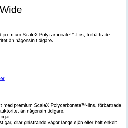
-Wide
 med premium ScaleX Polycarbonate™-lins, förbättrade
tet än någonsin tidigare.
per
tärkt med premium ScaleX Polycarbonate™-lins, förbättrade
ktoritet än någonsin tidigare.
ingar.
tigar, drar gnistrande vågor längs sjön eller helt enkelt