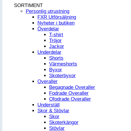
SORTIMENT
Personlig utrustning
FXR Utförsäljning
Nyheter i butiken
Överdelar
T-shirt
Tröjor
Jackor
Underdelar
Shorts
Värmeshorts
Byxor
Skoterbyxor
Overaller
Begagnade Overaller
Fodrade Overaller
Ofodrade Overaller
Underställ
Skor & Stövlar
Skor
Skoterkängor
Stövlar