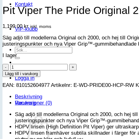
Kontakt
Pit Viper The Pride Origina
1,199.00
kr
inkl. moms
VIP-klubb
Säg adjö till modellerna Original och 2000, och hej till O
justeringspunkter och nya Viper Grip™-gummibehandlade be
Sök
I lager
efter:
Pit
Viper
Lägg till i varukorg
Logga in
The
EAN:
810152604977
Artikelnr:
E-WD-PRIDE00-HCP-RW
K
Pride
Original
Beskrivning
2.0
Varukorg
Recensioner (0)
HDPV
Polarized
Säg adjö till modellerna Original och 2000, och hej t
Rainbow
justeringspunkter och nya Viper Grip™-gummibehandla
-
HDPV linsen (High Definition Pit Viper) ger ultraska
Wide
HDPV linsen framhäver subtila skillnader i färger för a
mängd