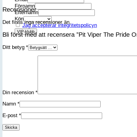
Förnamn
Recensioner
Efternamn
Kön
Det finns inga recensioner än.
Jag accepterar integritetspolicyn
Bli först med att recensera ”Pit Viper The Pride
Ditt betyg
*
Din recension
*
Namn
*
E-post
*