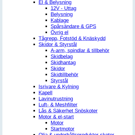
El & Belysning
12V - Uttag
Belysning
Kablage
Spårsändare & GPS
Övrig el
Tågrepp, Fotstöd & Knäskydd
Skidor & Styrstål
A-arm, spindlar & tillbehör
Skidbelag
Skidhantag
Skidor
Skidtillbehör
Styrstål
Isrivare & Kylning
Kapell
Lavinutrustning
Luft- & Meshfilter
Lås & Säkerhet Snöskoter
Motor & el-start
Motor
Startmotor
Olja & underhållsprodukter skoter