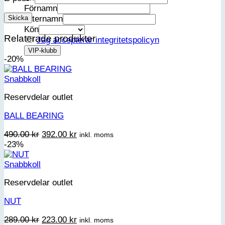
Förnamn
Efternamn
Kön
Relaterade produkter
Jag accepterar integritetspolicyn
-20%
Snabbkoll
Reservdelar outlet
BALL BEARING
Det
Det
490.00
kr
392.00
kr
inkl. moms
ursprungliga
nuvarande
-23%
priset
priset
var:
är:
Snabbkoll
490.00 kr.
392.00 kr.
Reservdelar outlet
NUT
Det
Det
289.00
kr
223.00
kr
inkl. moms