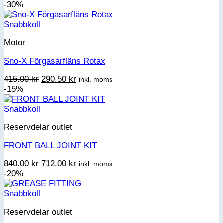
ursprungliga
nuvarande
-30%
priset
priset
var:
är:
Snabbkoll
289.00 kr.
223.00 kr.
Motor
Sno-X Förgasarfläns Rotax
Det
Det
415.00
kr
290.50
kr
inkl. moms
ursprungliga
nuvarande
-15%
priset
priset
var:
är:
Snabbkoll
415.00 kr.
290.50 kr.
Reservdelar outlet
FRONT BALL JOINT KIT
Det
Det
840.00
kr
712.00
kr
inkl. moms
ursprungliga
nuvarande
-20%
priset
priset
var:
är:
Snabbkoll
840.00 kr.
712.00 kr.
Reservdelar outlet