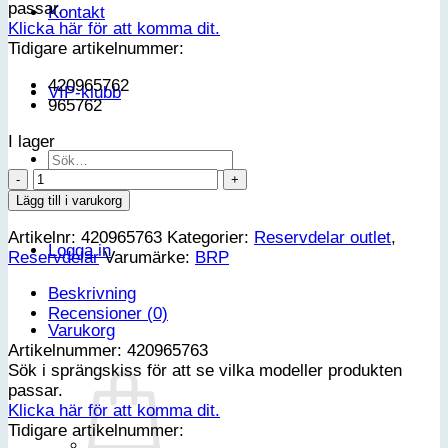
passar.
1,390.00 kr.
1,112.00 kr.
Kontakt
Klicka här för att komma dit.
Tidigare artikelnummer:
420965762
VIP-klubb
965762
I lager
Sök
PICK-
efter:
UP
Lägg till i varukorg
ASSY
Artikelnr:
420965763
Kategorier:
Reservdelar outlet
,
mängd
Logga in
Reservdelar
Varumärke:
BRP
Beskrivning
Recensioner (0)
Varukorg
Artikelnummer: 420965763
Sök i sprängskiss för att se vilka modeller produkten
passar.
Klicka här för att komma dit.
Tidigare artikelnummer: