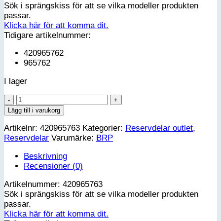
Sök i sprängskiss för att se vilka modeller produkten
var:
är:
passar.
1,390.00 kr.
1,112.00 kr.
Klicka här för att komma dit.
Tidigare artikelnummer:
420965762
965762
I lager
PICK-
UP
Lägg till i varukorg
ASSY
Artikelnr:
420965763
Kategorier:
Reservdelar outlet
,
mängd
Reservdelar
Varumärke:
BRP
Beskrivning
Recensioner (0)
Artikelnummer: 420965763
Sök i sprängskiss för att se vilka modeller produkten
passar.
Klicka här för att komma dit.