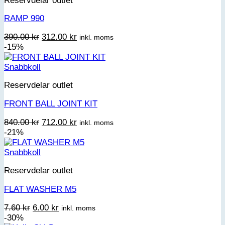
Reservdelar outlet
RAMP 990
Det
Det
390.00
kr
312.00
kr
inkl. moms
ursprungliga
nuvarande
-15%
priset
priset
var:
är:
Snabbkoll
390.00 kr.
312.00 kr.
Reservdelar outlet
FRONT BALL JOINT KIT
Det
Det
840.00
kr
712.00
kr
inkl. moms
ursprungliga
nuvarande
-21%
priset
priset
var:
är:
Snabbkoll
840.00 kr.
712.00 kr.
Reservdelar outlet
FLAT WASHER M5
Det
Det
7.60
kr
6.00
kr
inkl. moms
ursprungliga
nuvarande
-30%