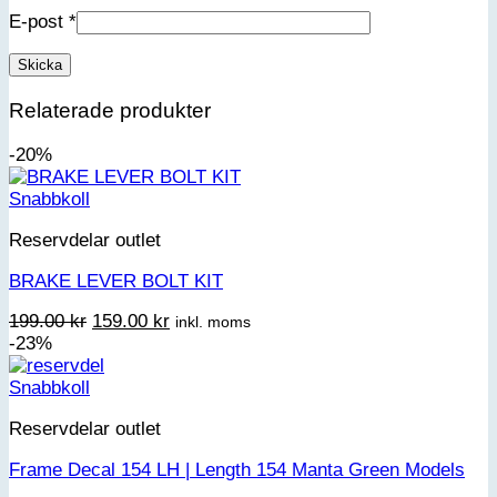
E-post
*
Relaterade produkter
-20%
Snabbkoll
Reservdelar outlet
BRAKE LEVER BOLT KIT
Det
Det
199.00
kr
159.00
kr
inkl. moms
ursprungliga
nuvarande
-23%
priset
priset
var:
är:
Snabbkoll
199.00 kr.
159.00 kr.
Reservdelar outlet
Frame Decal 154 LH | Length 154 Manta Green Models