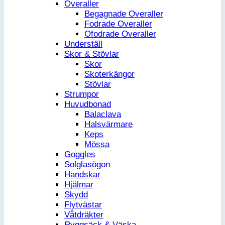
Overaller
Begagnade Overaller
Fodrade Overaller
Ofodrade Overaller
Underställ
Skor & Stövlar
Skor
Skoterkängor
Stövlar
Strumpor
Huvudbonad
Balaclava
Halsvärmare
Keps
Mössa
Goggles
Solglasögon
Handskar
Hjälmar
Skydd
Flytvästar
Våtdräkter
Ryggsäck & Väska