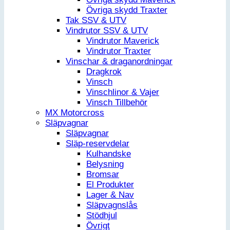
Övriga skydd Traxter
Tak SSV & UTV
Vindrutor SSV & UTV
Vindrutor Maverick
Vindrutor Traxter
Vinschar & draganordningar
Dragkrok
Vinsch
Vinschlinor & Vajer
Vinsch Tillbehör
MX Motorcross
Släpvagnar
Släpvagnar
Släp-reservdelar
Kulhandske
Belysning
Bromsar
El Produkter
Lager & Nav
Släpvagnslås
Stödhjul
Övrigt