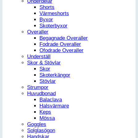
Underdelar
Shorts
Värmeshorts
Byxor
Skoterbyxor
Overaller
Begagnade Overaller
Fodrade Overaller
Ofodrade Overaller
Underställ
Skor & Stövlar
Skor
Skoterkängor
Stövlar
Strumpor
Huvudbonad
Balaclava
Halsvärmare
Keps
Mössa
Goggles
Solglasögon
Handskar