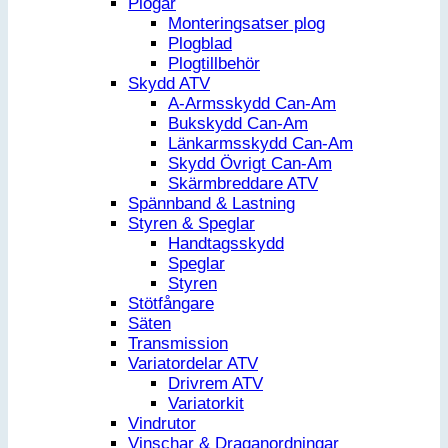
Plogar
Monteringsatser plog
Plogblad
Plogtillbehör
Skydd ATV
A-Armsskydd Can-Am
Bukskydd Can-Am
Länkarmsskydd Can-Am
Skydd Övrigt Can-Am
Skärmbreddare ATV
Spännband & Lastning
Styren & Speglar
Handtagsskydd
Speglar
Styren
Stötfångare
Säten
Transmission
Variatordelar ATV
Drivrem ATV
Variatorkit
Vindrutor
Vinschar & Draganordningar