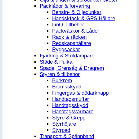
Packlådor & förvaring
Bensin- & Oljedunkar
Handskfack & GPS Hållare
LinQ Tillbehör
Packväskor & Lådor
Rack & räcken
Redskapshållare
Ryggsäckar
Fjädring & Stötdämpare
Släde & Pulka
Spade, Grensåg & Dragrem
Styren & tillbehör
Burkrem
Bromsskydd
Fingergas & dödarknapp
Handtagsmuffar
Handtagsskydd
Handtagsvärmare
Styre & Grepp
Styrhöjare
Styrpad
Transport & Spännband