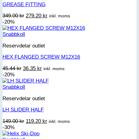
GREASE FITTING
Det
Det
349.00
kr
279.20
kr
inkl. moms
ursprungliga
nuvarande
-20%
priset
priset
var:
är:
Snabbkoll
349.00 kr.
279.20 kr.
Reservdelar outlet
HEX FLANGED SCREW M12X16
Det
Det
45.44
kr
36.35
kr
inkl. moms
ursprungliga
nuvarande
-20%
priset
priset
var:
är:
Snabbkoll
45.44 kr.
36.35 kr.
Reservdelar outlet
LH SLIDER HALF
Det
Det
149.00
kr
119.20
kr
inkl. moms
ursprungliga
nuvarande
-30%
priset
priset