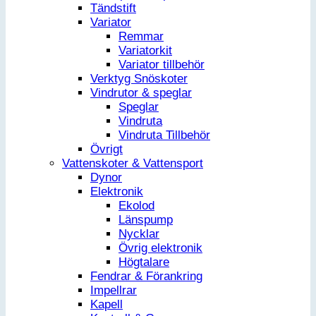
Tändstift
Variator
Remmar
Variatorkit
Variator tillbehör
Verktyg Snöskoter
Vindrutor & speglar
Speglar
Vindruta
Vindruta Tillbehör
Övrigt
Vattenskoter & Vattensport
Dynor
Elektronik
Ekolod
Länspump
Nycklar
Övrig elektronik
Högtalare
Fendrar & Förankring
Impellrar
Kapell