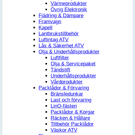
Värmeprodukter
Övrig Elektronik
Fjädring & Dämpare
Framvagn
Kapell
Lantbrukstillbehör
Luftintag ATV
Lås & Säkerhet ATV
Olja & Underhållsprodukter
Luftfilter
Olja & Servicepaket
Tändstift
Underhållsprodukter
Vårdprodukter
Packlådor & Förvaring
Bränsledunkar
Last och förvaring
LinQ-fästen
Packlådor & Korgar
Räcken & Hållare
Tillbehör Packlådor
Väskor ATV