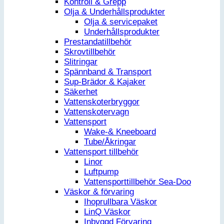
Kontroll & Grepp
Olja & Underhållsprodukter
Olja & servicepaket
Underhållsprodukter
Prestandatillbehör
Skrovtillbehör
Slitringar
Spännband & Transport
Sup-Brädor & Kajaker
Säkerhet
Vattenskoterbryggor
Vattenskotervagn
Vattensport
Wake-& Kneeboard
Tube/Åkringar
Vattensport tillbehör
Linor
Luftpump
Vattensporttillbehör Sea-Doo
Väskor & förvaring
Ihoprullbara Väskor
LinQ Väskor
Inbyggd Förvaring