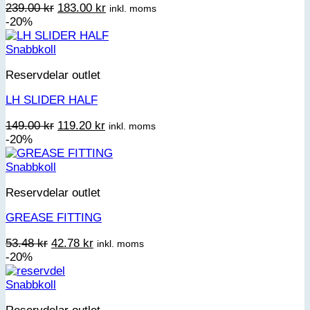
Det
Det
239.00
kr
183.00
kr
inkl. moms
ursprungliga
nuvarande
-20%
priset
priset
var:
är:
Snabbkoll
239.00 kr.
183.00 kr.
Reservdelar outlet
LH SLIDER HALF
Det
Det
149.00
kr
119.20
kr
inkl. moms
ursprungliga
nuvarande
-20%
priset
priset
var:
är:
Snabbkoll
149.00 kr.
119.20 kr.
Reservdelar outlet
GREASE FITTING
Det
Det
53.48
kr
42.78
kr
inkl. moms
ursprungliga
nuvarande
-20%
priset
priset
var:
är:
Snabbkoll
53.48 kr.
42.78 kr.