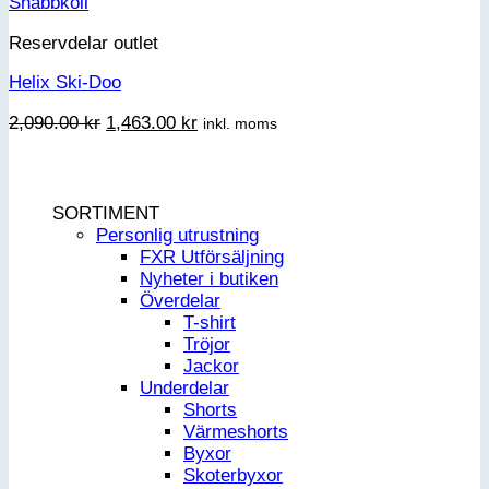
var:
är:
Snabbkoll
149.00 kr.
119.20 kr.
Reservdelar outlet
Helix Ski-Doo
Det
Det
2,090.00
kr
1,463.00
kr
inkl. moms
ursprungliga
nuvarande
priset
priset
var:
är:
2,090.00 kr.
1,463.00 kr.
SORTIMENT
Personlig utrustning
FXR Utförsäljning
Nyheter i butiken
Överdelar
T-shirt
Tröjor
Jackor
Underdelar
Shorts
Värmeshorts
Byxor
Skoterbyxor