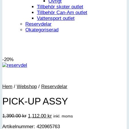
Övrigt
Tillbehör skoter outlet
Tillbehör Can-Am outlet
Vattensport outlet
Reservdelar
Okategoriserad
-20%
Hem
/
Webshop
/
Reservdelar
PICK-UP ASSY
Det
Det
1,390.00
kr
1,112.00
kr
inkl. moms
ursprungliga
nuvarande
Artikelnummer: 420965763
priset
priset