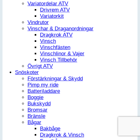
Variatordelar ATV
Drivrem ATV
Variatorkit
Vindrutor
Vinschar & Draganordningar
Dragkrok ATV
Vinsch
Vinschfästen
Vinschlinor & Vajer
Vinsch Tillbehör
Övrigt ATV
Snöskoter
Förstärkningar & Skydd
Pimp my ride
Batteriladdare
Boggie
Bukskydd
Bromsar
Bränsle
Bågar
Bakbåge
Dragkrok & Vinsch