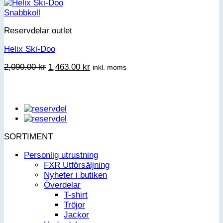
priset
priset
var:
är:
Snabbkoll
7.60 kr.
6.00 kr.
Reservdelar outlet
Helix Ski-Doo
Det
Det
2,090.00
kr
1,463.00
kr
inkl. moms
ursprungliga
nuvarande
priset
priset
var:
är:
2,090.00 kr.
1,463.00 kr.
SORTIMENT
Personlig utrustning
FXR Utförsäljning
Nyheter i butiken
Överdelar
T-shirt
Tröjor
Jackor