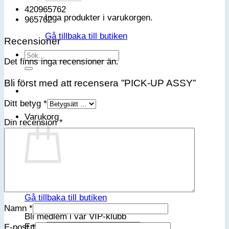
420965762
Inga produkter i varukorgen.
965762
Gå tillbaka till butiken
Recensioner
Sök
Det finns inga recensioner än.
efter:
Bli först med att recensera ”PICK-UP ASSY”
Ditt betyg
*
Varukorg
Din recension
*
Inga produkter i varukorgen.
Gå tillbaka till butiken
Namn
*
Bli medlem i vår VIP-klubb
Email
E-post
*