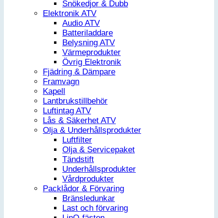
Snökedjor & Dubb
Elektronik ATV
Audio ATV
Batteriladdare
Belysning ATV
Värmeprodukter
Övrig Elektronik
Fjädring & Dämpare
Framvagn
Kapell
Lantbrukstillbehör
Luftintag ATV
Lås & Säkerhet ATV
Olja & Underhållsprodukter
Luftfilter
Olja & Servicepaket
Tändstift
Underhållsprodukter
Vårdprodukter
Packlådor & Förvaring
Bränsledunkar
Last och förvaring
LinQ-fästen