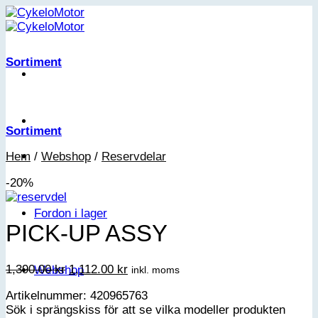
Skip
to
content
Sortiment
Sortiment
Hem
/
Webshop
/
Reservdelar
-20%
Fordon i lager
PICK-UP ASSY
Det
Det
1,390.00
kr
1,112.00
kr
Webshop
inkl. moms
ursprungliga
nuvarande
Artikelnummer: 420965763
priset
priset
Sök i sprängskiss för att se vilka modeller produkten
var:
är: