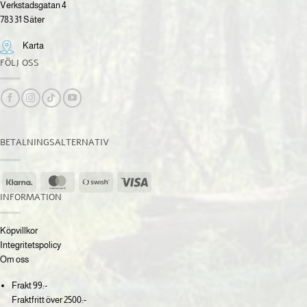
Verkstadsgatan 4
783 31 Säter
Karta
FÖLJ OSS
BETALNINGSALTERNATIV
Klarna
MasterCard
Swish
Visa
(SE)
INFORMATION
Köpvillkor
Integritetspolicy
Om oss
Frakt 99:-
Fraktfritt över 2500:-