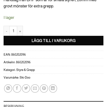
grovt mönster för extra grepp.
I lager
Performance handtag/grepp för 20mm Styren Ski-Doo mängd
LÄGG TILL I VARUKORG
EAN:
860202096
Artikelnr:
860202096
Kategori:
Styre & Grepp
Varumärke:
Ski-Doo
BESKRIVNING