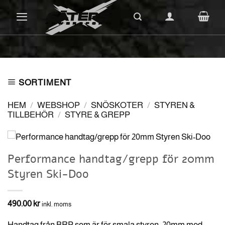
Skip
to
content
SORTIMENT
HEM
/
WEBSHOP
/
SNÖSKOTER
/
STYREN &
TILLBEHÖR
/
STYRE & GREPP
Performance handtag/grepp för 20mm
Styren Ski-Doo
490.00
kr
inkl. moms
Handtag från BRP som är för smala styren, 20mm med