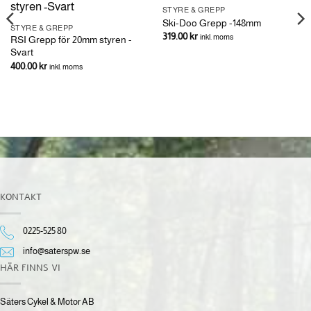
STYRE & GREPP
Ski-Doo Grepp -148mm
STYRE & GREPP
319.00
kr
inkl. moms
RSI Grepp för 20mm styren -
Svart
400.00
kr
inkl. moms
KONTAKT
0225-525 80
info@saterspw.se
HÄR FINNS VI
Säters Cykel & Motor AB