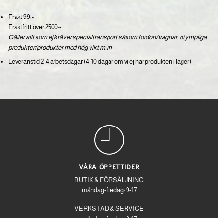
Frakt 99:-
Fraktfritt över 2500:-
Gäller allt som ej kräver specialtransport såsom fordon/vagnar, otympliga
produkter/produkter med hög vikt m.m
Leveranstid 2-4 arbetsdagar (4-10 dagar om vi ej har produkten i lager)
VÅRA ÖPPETTIDER
BUTIK & FÖRSÄLJNING
måndag-fredag: 9-17
VERKSTAD & SERVICE