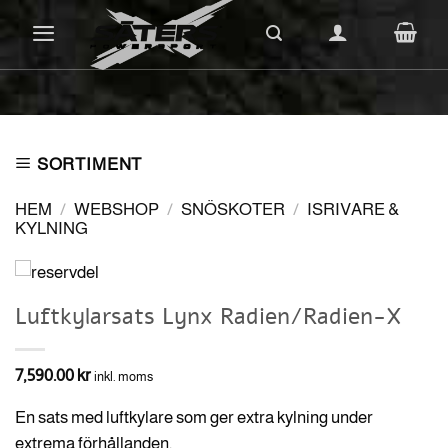
Skip
to
content
SORTIMENT
HEM
/
WEBSHOP
/
SNÖSKOTER
/
ISRIVARE &
KYLNING
Luftkylarsats Lynx Radien/Radien-X
7,590.00
kr
inkl. moms
En sats med luftkylare som ger extra kylning under
extrema förhållanden.