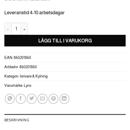
Leveranstid 4-10 arbetsdagar
Luftkylarsats Lynx Radien/Radien-X mängd
LÄGG TILL I VARUKORG
EAN:
860201860
Artikelnr:
860201860
Kategori:
Isrivare & Kylning
Varumärke:
Lynx
BESKRIVNING