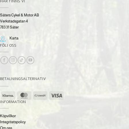
HÄR FINNS VI
Säters Cykel & Motor AB
Verkstadsgatan 4
783 31 Säter
Karta
FÖLJ OSS
BETALNINGSALTERNATIV
Klarna
MasterCard
Swish
Visa
(SE)
INFORMATION
Köpvillkor
Integritetspolicy
Om oss