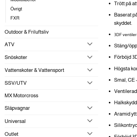
Trött på a
Övrigt
Baserat på
FXR
skyddet.
Outdoor & Friluftsliv
3DF ventile
ATV
Stäng/öppn
Förböjd 3D
Snöskoter
Högsta ko
Vattenskoter & Vattensport
Smal, CE -
SSV/UTV
Ventilera
MX Motorcross
Halkskydd o
Släpvagnar
Aramid ytt
Universal
Silikontry
Outlet
Förböjd 3D