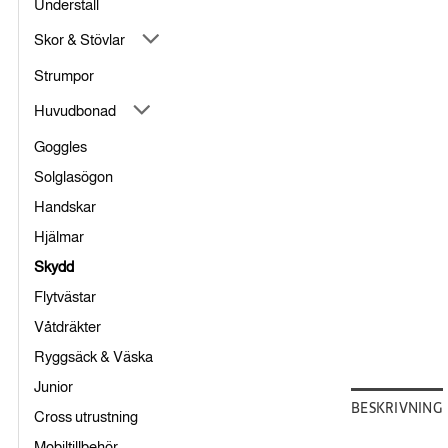
Underställ
Skor & Stövlar
Strumpor
Huvudbonad
Goggles
Solglasögon
Handskar
Hjälmar
Skydd
Flytvästar
Våtdräkter
Ryggsäck & Väska
Junior
BESKRIVNING
Cross utrustning
Mobiltillbehör