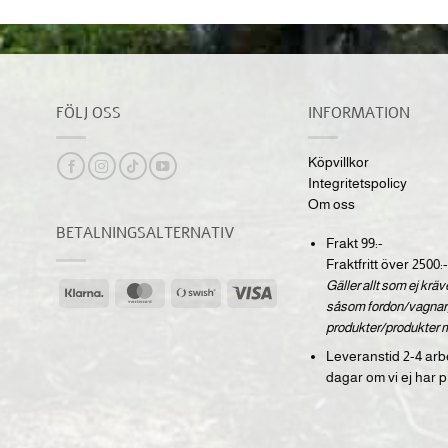
FÖLJ OSS
INFORMATION
Köpvillkor
Integritetspolicy
Om oss
BETALNINGSALTERNATIV
Frakt 99:-
Fraktfritt över 2500:-
Gäller allt som ej krä
Klarna
MasterCard
Swish
Visa
såsom fordon/vagnar,
(SE)
produkter/produkter 
Leveranstid 2-4 arb
dagar om vi ej har p