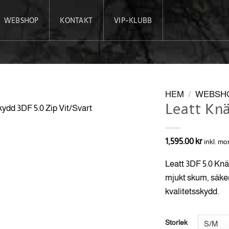
WEBSHOP
KONTAKT
VIP-KLUBB
HEM
/
WEBSH
Leatt Knä
1,595.00
kr
inkl. m
Leatt 3DF 5.0 Knäs
mjukt skum, säker
kvalitetsskydd.
Storlek