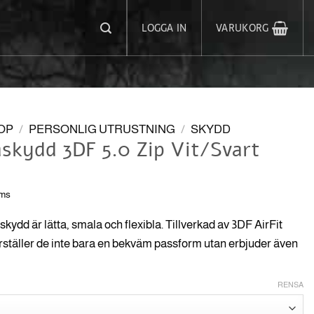
LOGGA IN
VARUKORG
OP
/
PERSONLIG UTRUSTNING
/
SKYDD
skydd 3DF 5.0 Zip Vit/Svart
oms
kydd är lätta, smala och flexibla. Tillverkad av 3DF AirFit
ställer de inte bara en bekväm passform utan erbjuder även
RENSA