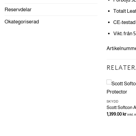
Reservdelar
Totalt Lea
Okategoriserad
CE-testad 
Vikt: från 5
Artikelnummer
RELATER
NYHETER I BUTIKEN
SKYDD
Leatt Chest Protector 2.5 Hybrid –
Scott Softcon A
Junior
1,399.00
kr
inkl.
1,595.00
kr
inkl. moms