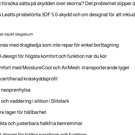
tt försöka sätta på skydden över skorna? Det problemet slipper
 Leatts prisbelönta 3DF 5.0-skydd och om designat för att inklud
rat mjukt slagskum
as med dragkedja som inte repar för enkel borttagning
-design för högsta komfort och funktion när du kör
mfort med MoistureCool och AirMesh -transporterande tyger
certifierad knäskyddsprofil
d neoprenhylsa
ch vaddering i silikon | Slitstark
re lager för hållbarhet
ckta och justerbara halkfria benremmar
-design för bättre passform och funktion