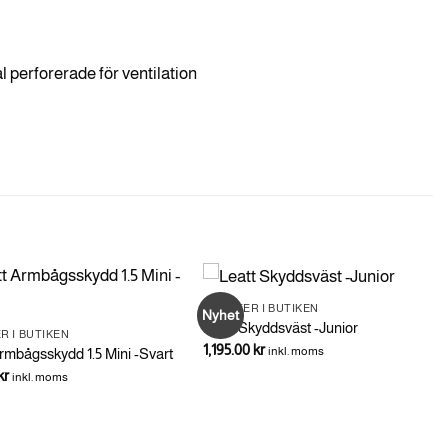
 perforerade för ventilation
NYHETER I BUTIKEN
Nyhet
Leatt Skyddsväst -Junior
R I BUTIKEN
1,195.00
kr
inkl. moms
rmbågsskydd 1.5 Mini -Svart
kr
inkl. moms