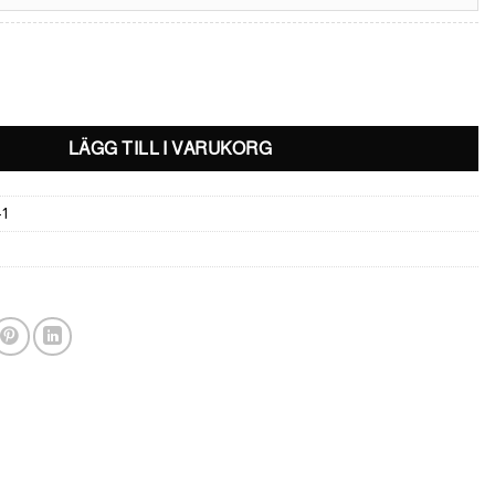
5.0 Zip Vit/Svart mängd
LÄGG TILL I VARUKORG
-1