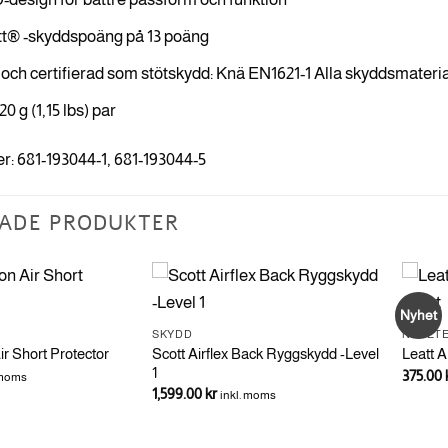
tt® -skyddspoäng på 13 poäng
och certifierad som stötskydd: Knä EN1621-1 Alla skyddsmaterial
20 g (1,15 lbs) par
: 681-193044-1, 681-193044-5
ADE PRODUKTER
Nyhet
SKYDD
NYHETE
Scott Airflex Back Ryggskydd -Level
ir Short Protector
Leatt A
1
375.00
 moms
1,599.00
kr
inkl. moms