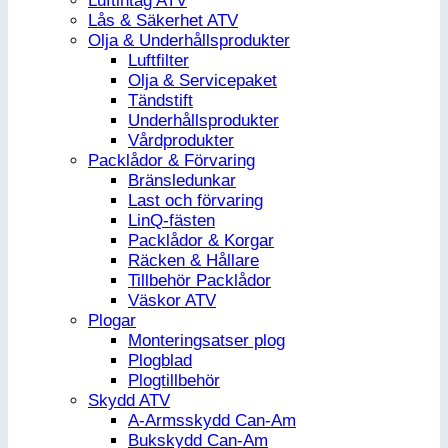
Luftintag ATV
Lås & Säkerhet ATV
Olja & Underhållsprodukter
Luftfilter
Olja & Servicepaket
Tändstift
Underhållsprodukter
Vårdprodukter
Packlådor & Förvaring
Bränsledunkar
Last och förvaring
LinQ-fästen
Packlådor & Korgar
Räcken & Hållare
Tillbehör Packlådor
Väskor ATV
Plogar
Monteringsatser plog
Plogblad
Plogtillbehör
Skydd ATV
A-Armsskydd Can-Am
Bukskydd Can-Am