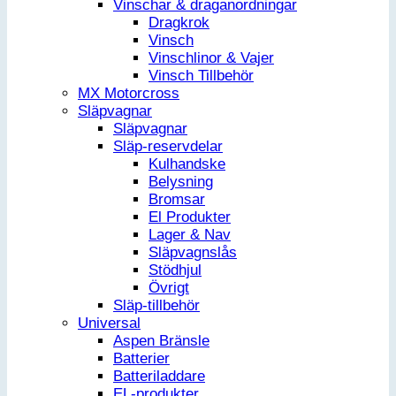
Vinschar & draganordningar
Dragkrok
Vinsch
Vinschlinor & Vajer
Vinsch Tillbehör
MX Motorcross
Släpvagnar
Släpvagnar
Släp-reservdelar
Kulhandske
Belysning
Bromsar
El Produkter
Lager & Nav
Släpvagnslås
Stödhjul
Övrigt
Släp-tillbehör
Universal
Aspen Bränsle
Batterier
Batteriladdare
EL-produkter