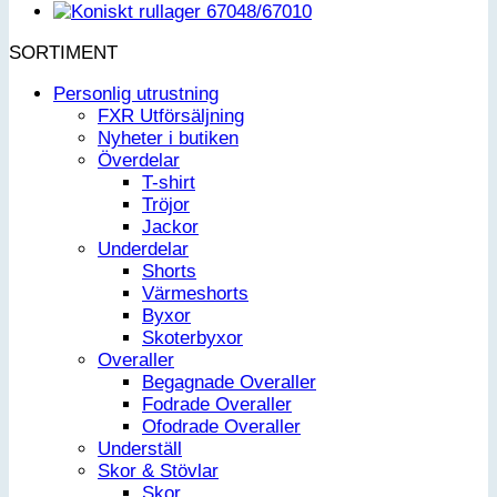
SORTIMENT
Personlig utrustning
FXR Utförsäljning
Nyheter i butiken
Överdelar
T-shirt
Tröjor
Jackor
Underdelar
Shorts
Värmeshorts
Byxor
Skoterbyxor
Overaller
Begagnade Overaller
Fodrade Overaller
Ofodrade Overaller
Underställ
Skor & Stövlar
Skor