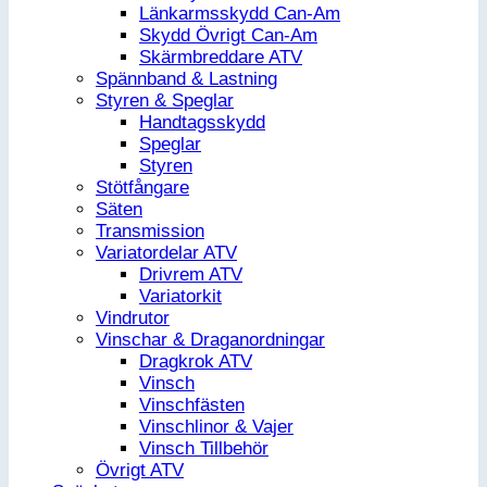
Länkarmsskydd Can-Am
Skydd Övrigt Can-Am
Skärmbreddare ATV
Spännband & Lastning
Styren & Speglar
Handtagsskydd
Speglar
Styren
Stötfångare
Säten
Transmission
Variatordelar ATV
Drivrem ATV
Variatorkit
Vindrutor
Vinschar & Draganordningar
Dragkrok ATV
Vinsch
Vinschfästen
Vinschlinor & Vajer
Vinsch Tillbehör
Övrigt ATV