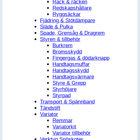
Rack & räcken
Redskapshållare
Ryggsäckar
Fjädring & Stötdämpare
Släde & Pulka
Spade, Grensåg & Dragrem
Styren & tillbehör
Burkrem
Bromsskydd
Fingergas & dödarknapp
Handtagsmuffar
Handtagsskydd
Handtagsvärmare
Styre & Grepp
Styrhöjare
Styrpad
Transport & Spännband
Tändstift
Variator
Remmar
Variatorkit
Variator tillbehör
Verktyg Snöskoter