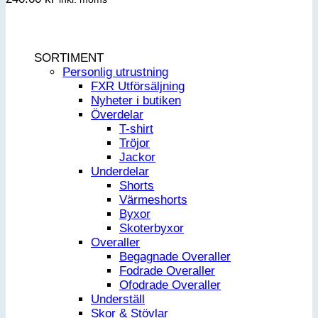
SORTIMENT
Personlig utrustning
FXR Utförsäljning
Nyheter i butiken
Överdelar
T-shirt
Tröjor
Jackor
Underdelar
Shorts
Värmeshorts
Byxor
Skoterbyxor
Overaller
Begagnade Overaller
Fodrade Overaller
Ofodrade Overaller
Underställ
Skor & Stövlar