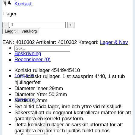
hjul.
Kontakt
I lager
Koniskt
VIP-klubb
rullager
Lägg till i varukorg
45449/45410
EAN:
4010302
Artikelnr:
4010302
Kategori:
Lager & Nav
mängd
Sök
Beskrivning
efter:
Recensioner (0)
Koniskt rullager 45449/45410
Logga in
1 st Koniskt rullager, 1 st saxsprint 4*40, 1 st tub
hjullagerfett
Diameter inner 29mm
Diameter Ytter 50,3mm
Varukorg
Bredd 14,2mm
Byt alltid båda lager, inre och yttre vid missljud!
Säkerställ att du noggrant kontrollerar måtten för att
garantera en korrekt passform.
Detta koniska rullager är särskilt utformat för att
garantera en jämn och ljudlös funktion hos