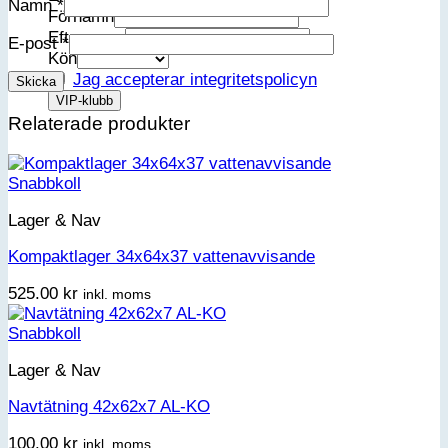
Namn
*
Förnamn
Efternamn
E-post
*
Kön
Jag accepterar integritetspolicyn
Relaterade produkter
Snabbkoll
Lager & Nav
Kompaktlager 34x64x37 vattenavvisande
525.00
kr
inkl. moms
Snabbkoll
Lager & Nav
Navtätning 42x62x7 AL-KO
100.00
kr
inkl. moms