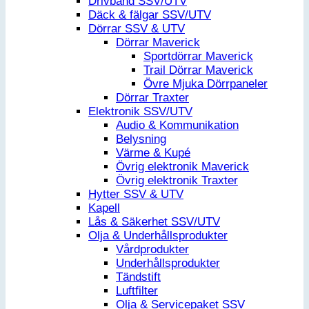
Drivband SSV/UTV
Däck & fälgar SSV/UTV
Dörrar SSV & UTV
Dörrar Maverick
Sportdörrar Maverick
Trail Dörrar Maverick
Övre Mjuka Dörrpaneler
Dörrar Traxter
Elektronik SSV/UTV
Audio & Kommunikation
Belysning
Värme & Kupé
Övrig elektronik Maverick
Övrig elektronik Traxter
Hytter SSV & UTV
Kapell
Lås & Säkerhet SSV/UTV
Olja & Underhållsprodukter
Vårdprodukter
Underhållsprodukter
Tändstift
Luftfilter
Olja & Servicepaket SSV