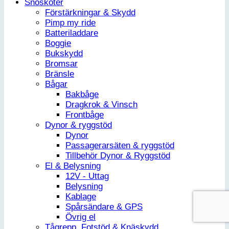
Snöskoter
Förstärkningar & Skydd
Pimp my ride
Batteriladdare
Boggie
Bukskydd
Bromsar
Bränsle
Bågar
Bakbåge
Dragkrok & Vinsch
Frontbåge
Dynor & ryggstöd
Dynor
Passagerarsäten & ryggstöd
Tillbehör Dynor & Ryggstöd
El & Belysning
12V - Uttag
Belysning
Kablage
Spårsändare & GPS
Övrig el
Tågrepp, Fotstöd & Knäskydd