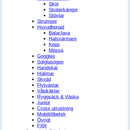
Skor
Skoterkängor
Stövlar
Strumpor
Huvudbonad
Balaclava
Halsvärmare
Keps
Mössa
Goggles
Solglasögon
Handskar
Hjälmar
Skydd
Flytvästar
Våtdräkter
Ryggsäck & Väska
Junior
Cross utrustning
Mobiltillbehör
Övrigt
FXR