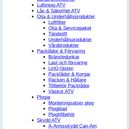
Luftintag ATV
Lås & Säkerhet ATV
Olja & Underhållsprodukter
Luftfilter
Olja & Servicepaket
Tändstift
Underhållsprodukter
Vårdprodukter
Packlådor & Förvaring
Bränsledunkar
Last och förvaring
LinQ-fästen
Packlådor & Korgar
Räcken & Hållare
Tillbehör Packlådor
Väskor ATV
Plogar
Monteringsatser plog
Plogblad
Plogtillbehör
Skydd ATV
A-Armsskydd Can-Am