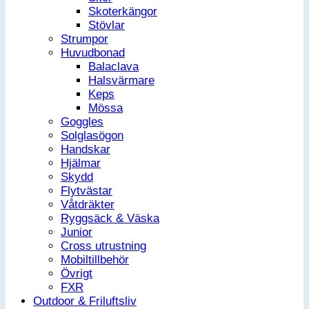
Skoterkängor
Stövlar
Strumpor
Huvudbonad
Balaclava
Halsvärmare
Keps
Mössa
Goggles
Solglasögon
Handskar
Hjälmar
Skydd
Flytvästar
Våtdräkter
Ryggsäck & Väska
Junior
Cross utrustning
Mobiltillbehör
Övrigt
FXR
Outdoor & Friluftsliv