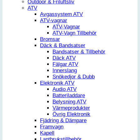
Outdoor & Friluftsliv
ATV
Avgassystem ATV
ATV-vagnar
ATV-Vagnar
ATV-Vagn Tillbehör
Bromsar
Däck & Bandsatser
Bandsatser & Tillbehör
Däck ATV
Fälgar ATV
Innerslang
Snökedjor & Dubb
Elektronik ATV
Audio ATV
Batteriladdare
Belysning ATV
Värmeprodukter
Övrig Elektronik
Fjädring & Dämpare
Framvagn
Kapell
Lantbrukstillbehör