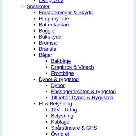
Övrigt ATV
Snöskoter
Förstärkningar & Skydd
Pimp my ride
Batteriladdare
Boggie
Bukskydd
Bromsar
Bränsle
Bågar
Bakbåge
Dragkrok & Vinsch
Frontbåge
Dynor & ryggstöd
Dynor
Passagerarsäten & ryggstöd
Tillbehör Dynor & Ryggstöd
El & Belysning
12V - Uttag
Belysning
Kablage
Spårsändare & GPS
Övrig el