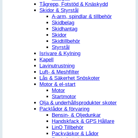
Tågrepp, Fotstöd & Knäskydd
Skidor & Styrstål
A-arm, spindlar & tillbehör
Skidbelag
Skidhantag
Skidor
Skidtillbehör
Styrstål
Isrivare & Kylning
Kapell
Lavinutrustning
Luft- & Meshfilter
Lås & Säkerhet Snöskoter
Motor & el-start
Motor
Startmotor
Olja & underhållsprodukter skoter
Packlådor & förvaring
Bensin- & Oljedunkar
Handskfack & GPS Hållare
LinQ Tillbehör
Packväskor & Lådor