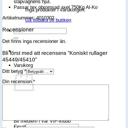
släpvagnens hjul.
Passar tex obromsad axel 750Kg Al-Ko
Inga produkter i varukorgen.
Artikelnummer: 4010302
Gå tillbaka till butiken
Recensioner
Sök
efter:
Det finns inga recensioner än.
Bli först med att recensera ”Koniskt rullager
45449/45410”
Varukorg
Ditt betyg
*
Din recension
*
Inga produkter i varukorgen.
Gå tillbaka till butiken
Bli medlem i vår VIP-klubb
Email