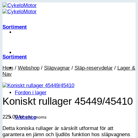
Skip
to
content
Sortiment
Sortiment
Hem
/
Webshop
/
Släpvagnar
/
Släp-reservdelar
/
Lager &
Nav
Fordon i lager
Koniskt rullager 45449/45410
225.00
kr
Webshop
inkl. moms
Detta koniska rullager är särskilt utformat för att
garantera en jämn och ljudlös funktion hos släpvagnens