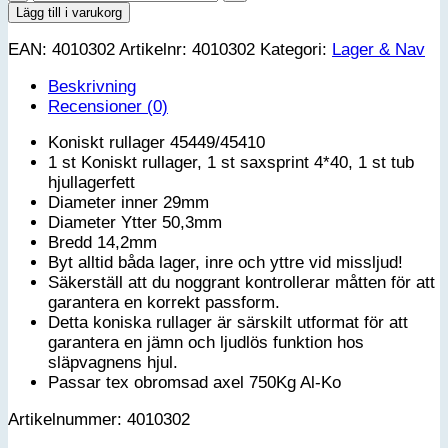
rullager
Lägg till i varukorg
45449/45410
EAN:
4010302
Artikelnr:
4010302
Kategori:
Lager & Nav
mängd
Beskrivning
Recensioner (0)
Koniskt rullager 45449/45410
1 st Koniskt rullager, 1 st saxsprint 4*40, 1 st tub
hjullagerfett
Diameter inner 29mm
Diameter Ytter 50,3mm
Bredd 14,2mm
Byt alltid båda lager, inre och yttre vid missljud!
Säkerställ att du noggrant kontrollerar måtten för att
garantera en korrekt passform.
Detta koniska rullager är särskilt utformat för att
garantera en jämn och ljudlös funktion hos
släpvagnens hjul.
Passar tex obromsad axel 750Kg Al-Ko
Artikelnummer: 4010302