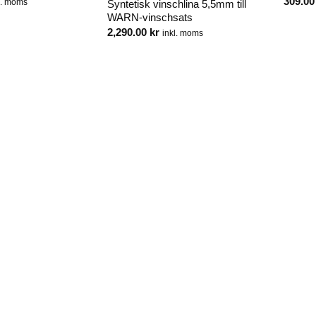
309.0
l. moms
Syntetisk vinschlina 5,5mm till
WARN-vinschsats
2,290.00
kr
inkl. moms