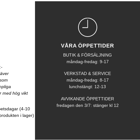
VÅRA ÖPPETTIDER
BUTIK & FÖRSÄLJNING
måndag-fredag: 9-17
:-
räver
VERKSTAD & SERVICE
åsom
måndag-fredag: 8-17
mpliga
lunchstängt: 12-13
r med hög vikt
AVVIKANDE ÖPPETTIDER
fredagen den 3/7: stänger kl 12
betsdagar (4-10
produkten i lager)