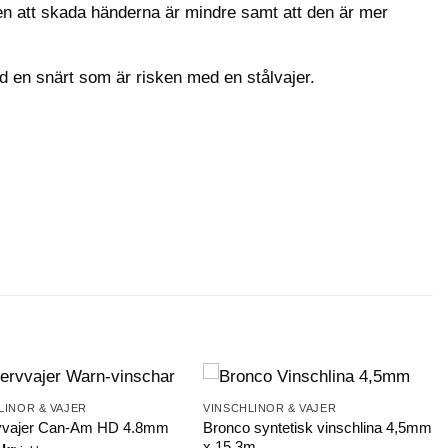
ken att skada händerna är mindre samt att den är mer
med en snärt som är risken med en stålvajer.
LINOR & VAJER
VINSCHLINOR & VAJER
Bronco syntetisk vinschlina 4,5mm
vvajer Can-Am HD 4.8mm
x 15,3m