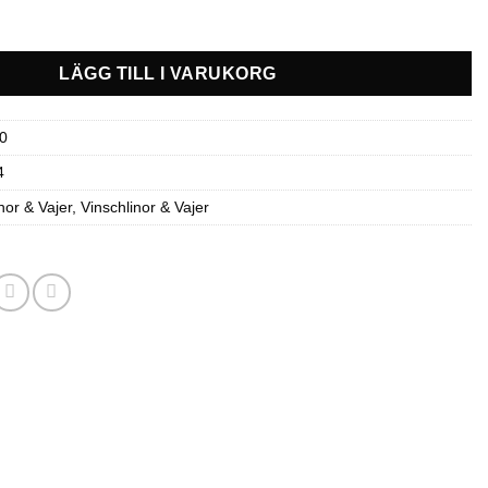
 vinschlina mängd
LÄGG TILL I VARUKORG
0
4
nor & Vajer
,
Vinschlinor & Vajer