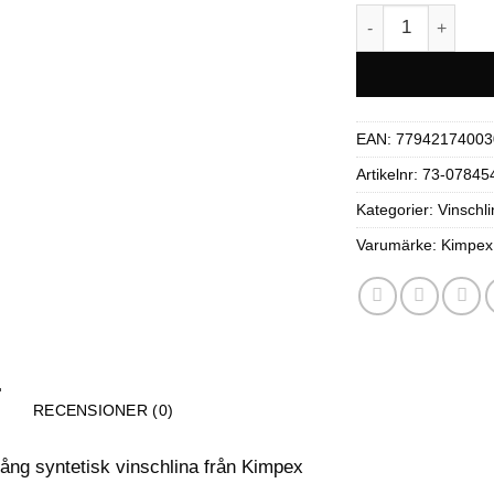
Kimpex syntetisk
EAN:
77942174003
Artikelnr:
73-07845
Kategorier:
Vinschli
Varumärke:
Kimpex
RECENSIONER (0)
lång syntetisk vinschlina från Kimpex