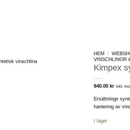
WEBSHOP
KONTAKT
VIP-KLUBB
HEM
/
WEBSH
VINSCHLINOR 
Kimpex sy
940.00
kr
inkl. m
Ersättnings synte
hantering av vin
I lager