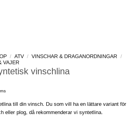
LOGGA IN
VARUKORG
OP
/
ATV
/
VINSCHAR & DRAGANORDNINGAR
/
& VAJER
ntetisk vinschlina
oms
tlina till din vinsch. Du som vill ha en lättare variant för
ch eller plog, då rekommenderar vi syntetlina.