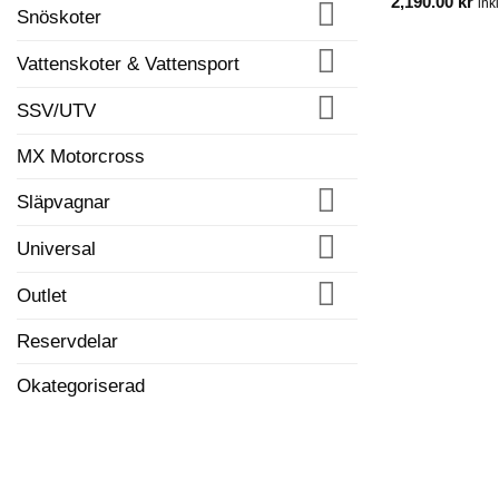
2,190.00
kr
ink
Syntetisk förlängningslina till
Snöskoter
vinsch
2,390.00
kr
inkl. moms
Vattenskoter & Vattensport
SSV/UTV
MX Motorcross
Släpvagnar
Universal
Outlet
Reservdelar
Okategoriserad