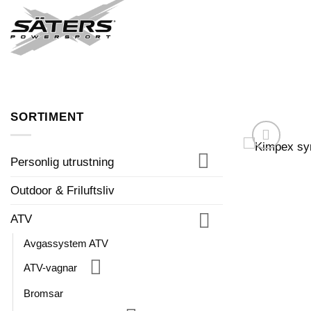
Skip
to
FORDON I LAGER
content
SORTIMENT
Personlig utrustning
Outdoor & Friluftsliv
ATV
Avgassystem ATV
ATV-vagnar
Bromsar