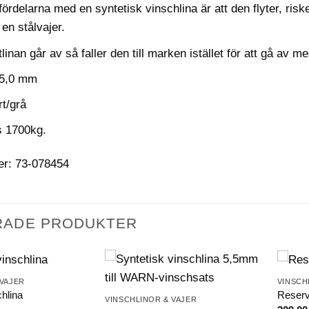
ördelarna med en syntetisk vinschlina är att den flyter, ris
 en stålvajer.
inan går av så faller den till marken istället för att gå av 
 5,0 mm
rt/grå
s 1700kg.
er: 73-078454
RADE PRODUKTER
 VAJER
VINSCH
chlina
Reser
VINSCHLINOR & VAJER