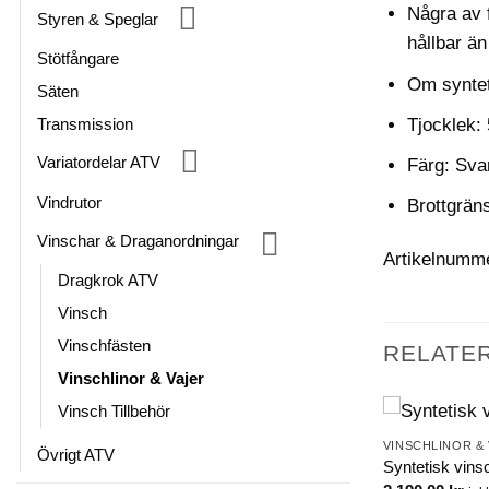
Några av f
Styren & Speglar
hållbar än
Stötfångare
Om syntetl
Säten
Tjocklek:
Transmission
Variatordelar ATV
Färg: Sva
Vindrutor
Brottgrän
Vinschar & Draganordningar
Artikelnumm
Dragkrok ATV
Vinsch
Vinschfästen
RELATE
Vinschlinor & Vajer
Vinsch Tillbehör
VINSCHLINOR &
Övrigt ATV
Am HD-
Syntetisk vins
VINSCHLINOR & VAJER