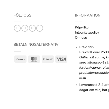
FÖLJ OSS
INFORMATION
Köpvillkor
Integritetspolicy
Om oss
BETALNINGSALTERNATIV
Frakt 99:-
Fraktfritt över 2500
Gäller allt som ej k
Klarna
MasterCard
Swish
Visa
specialtransport s
(SE)
fordon/vagnar, oty
produkter/produkte
m.m
Leveranstid 2-4 ar
dagar om vi ej har 